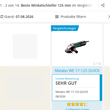
Löschdecke
Test- bzw. Vergleichstabelle einen
Winkelschleifer mit 125
1 - 2 von 14:
Beste Winkelschleifer 125 mm
im Vergleich
Multimeter
mm Durchmesser
aus, der über die
wichtigsten
Winterharte Palmen
Sicherheitsmechanismen sowie die modernste Technik
Produkte filtern
Stand:
07.08.2026
Gasdurchlauferhitzer
verfügt. Überzeugt hat uns hier im August 2026 besonders
Service
das Modell
Metabo WE 17-125 QUICK
*
mit seinen
Vergleichssieger
Eigenschaften.
2 / 14
Metabo WE 17-125 QUICK
Unsere Bewertung
SEHR GUT
Metabo WE 17-125 QUICK
08/2026
14 Bewertungen