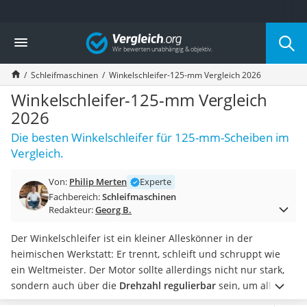
Die beliebtesten Vergleiche nach Kategorie
Vergleich
Baumarkt
Tresor feuerfest
Schleifmaschinen
Winkelschleifer-125-mm Vergleich 2026
Makita-Akku-Rasenmäher
Kappsäge
Winkelschleifer-125-mm Vergleich
Smartes Türschloss
2026
Akku-Rasentrimmer
Die besten Winkelschleifer für 125-mm-Scheiben im
Feuchtigkeitsmessgerät
Vergleich.
Split-Klimaanlage 2 Innengeräte
Pelletofen
Von:
Philip Merten
Experte
Bohrmaschine
Fachbereich:
Schleifmaschinen
Tiefbrunnenpumpe
Redakteur:
Georg B.
Fliesenschneider
Hochdruckreiniger
Der Winkelschleifer ist ein kleiner Alleskönner in der
Doppelschleifer
heimischen Werkstatt: Er trennt, schleift und schruppt wie
Überwachungskamera
ein Weltmeister. Der Motor sollte allerdings nicht nur stark,
Benzinrasenmäher mit Elektrostart
sondern auch über die
Drehzahl regulierbar
sein, um allen
Akku-Laubsauger
Werkstoffen gerecht zu werden.
Wählen Sie jetzt aus unserer