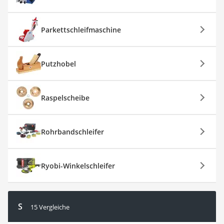
Parkettschleifmaschine
Putzhobel
Raspelscheibe
Rohrbandschleifer
Ryobi-Winkelschleifer
S
15 Vergleiche