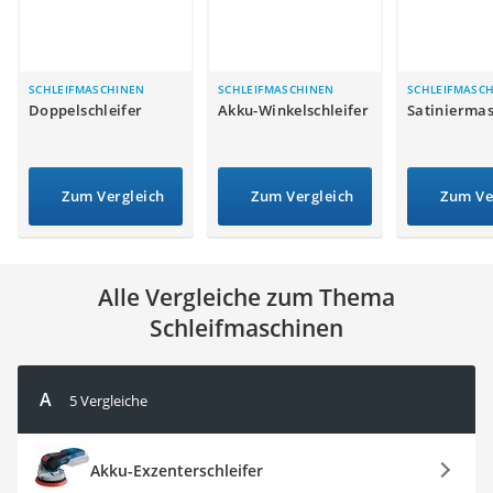
Löschdecke
Multimeter
Winterharte Palmen
Gasdurchlauferhitzer
SCHLEIFMASCHINEN
SCHLEIFMASCHINEN
SCHLEIFMASC
Doppelschleifer
Akku-Winkelschleifer
Satinierma
Service
Zum Vergleich
Zum Vergleich
Zum Ve
Alle Vergleiche zum Thema
Schleifmaschinen
A
5 Vergleiche
Akku-Exzenterschleifer