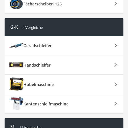
Fächerscheiben 125
G-K
4 Vergleiche
Geradschleifer
Handschleifer
Hobelmaschine
Kantenschleifmaschine
M
11 Vergleiche