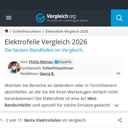
Die beliebtesten Vergleiche nach Kategorie
Vergleich
Baumarkt
Tresor feuerfest
Schleifmaschinen
Elektrofeile Vergleich 2026
Makita-Akku-Rasenmäher
Kappsäge
Elektrofeile Vergleich 2026
Smartes Türschloss
Die besten Bandfeilen im Vergleich.
Akku-Rasentrimmer
Feuchtigkeitsmessgerät
Von:
Philip Merten
Experte
Split-Klimaanlage 2 Innengeräte
Fachbereich:
Schleifmaschinen
Pelletofen
Redakteur:
Georg B.
Bohrmaschine
Tiefbrunnenpumpe
Möchten Sie Bereiche an Geländern oder in Türschlössern
Fliesenschneider
abschleifen, an die Sie mit Ihren Werkzeugen einfach nicht
Hochdruckreiniger
herankommen? Die Elektrofeile ist eine Art
Mini-
Doppelschleifer
Bandschleifer
und speziell für solche Einsätze gedacht. Das
Überwachungskamera
Band selbst ist sogar
schmaler als ein Finger
.
Bevor Sie
Benzinrasenmäher mit Elektrostart
daheim Ihren Praxistest beginnen, wählen Sie jetzt aus
1 - 2 von 11:
Beste Elektrofeilen
im Vergleich
Akku-Laubsauger
unserer Elektrofeilen-Vergleichstabelle ein Modell, dem