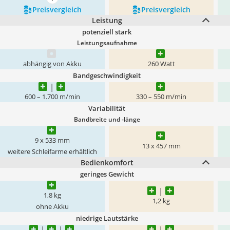
mehr anzeigen
Preis­vergleich
Preis­vergleich
Leistung
potenziell stark
Leistungsaufnahme
abhängig von Akku
260 Watt
Bandgeschwindigkeit
600 – 1.700 m/min
330 – 550 m/min
Variabilität
Bandbreite und -länge
9 x 533 mm
13 x 457 mm
weitere Schleifarme erhältlich
Bedienkomfort
geringes Gewicht
1,8 kg
1,2 kg
ohne Akku
niedrige Lautstärke