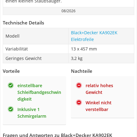
einen kleinen Staubsauger.
08/2026
Technische Details
Black+Decker KA902EK
Modell
Elektrofeile
Variabilität
13 x 457 mm
Geringes Gewicht
3,2 kg
Vorteile
Nachteile
einstellbare
relativ hohes
Schleifbandgeschwin
Gewicht
digkeit
Winkel nicht
Inklusive 1
verstellbar
Schmirgelarm
Fragen und Antworten zu Black+Decker KA902EK