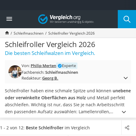
Die beliebtesten Vergleiche nach Kategorie
Vergleich
Baumarkt
Tresor feuerfest
Schleifmaschinen
Schleifroller Vergleich 2026
Makita-Akku-Rasenmäher
Kappsäge
Schleifroller Vergleich 2026
Smartes Türschloss
Die besten Schleifwalzen im Vergleich.
Akku-Rasentrimmer
Feuchtigkeitsmessgerät
Von:
Philip Merten
Experte
Split-Klimaanlage 2 Innengeräte
Fachbereich:
Schleifmaschinen
Pelletofen
Redakteur:
Georg B.
Bohrmaschine
Tiefbrunnenpumpe
Schleifroller haben eine schmale Spitze und können
unebene
Fliesenschneider
oder verwinkelte Oberflächen aus Holz
und Metall perfekt
Hochdruckreiniger
abschleifen. Wichtig ist nur, dass Sie je nach Arbeitsschritt
Doppelschleifer
den passenden Aufsatz auswählen: Lamellenrollen,
Überwachungskamera
Reinigungsscheiben, Schleifhülsen, Nylon- und Drahtbürsten
Benzinrasenmäher mit Elektrostart
haben je eine eigene Funktion. In einem kurzen Test machen
1 - 2 von 12:
Beste Schleifroller
im Vergleich
Akku-Laubsauger
Sie sich mit den Aufsätzen schnell vertraut.
Wählen Sie jetzt