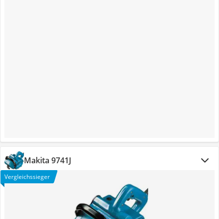
Makita 9741J
Vergleichssieger