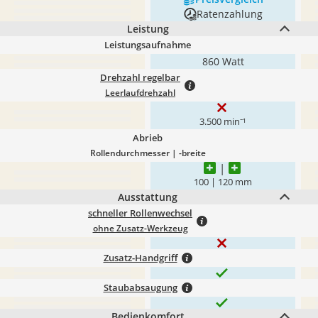
Ratenzahlung
Leistung
Leistungsaufnahme
860 Watt
Drehzahl regelbar
Leerlaufdrehzahl
3.500 min⁻¹
Abrieb
Rollendurchmesser | -breite
100 | 120 mm
Ausstattung
schneller Rollenwechsel
ohne Zusatz-Werkzeug
Zusatz-Handgriff
Staubabsaugung
Bedienkomfort