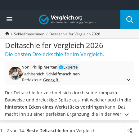
Die beliebtesten Vergleiche nach Kategorie
Vergleich
Baumarkt
Tresor feuerfest
Schleifmaschinen
Deltaschleifer Vergleich 2026
Makita-Akku-Rasenmäher
Kappsäge
Deltaschleifer Vergleich 2026
Smartes Türschloss
Die besten Dreieckschleifer im Vergleich.
Akku-Rasentrimmer
Feuchtigkeitsmessgerät
Von:
Philip Merten
Experte
Split-Klimaanlage 2 Innengeräte
Fachbereich:
Schleifmaschinen
Pelletofen
Redakteur:
Georg B.
Bohrmaschine
Tiefbrunnenpumpe
Der Deltaschleifer zeichnet sich durch seine kompakte
Fliesenschneider
Bauweise und dreieckige Spitze aus, mit welcher auch
in die
Hochdruckreiniger
hintersten Ecken eines Werkstücks vordringen
kann. Das
Doppelschleifer
macht ihn zu einer perfekten Ergänzung, die in der Werkstatt
Überwachungskamera
nicht fehlen sollte.
Wichtig für den Bedienkomfort sind
Benzinrasenmäher mit Elektrostart
Lautstärke und Gewicht – In unserer Test- oder
1 - 2 von 14:
Beste Deltaschleifer
im Vergleich
Akku-Laubsauger
Produkttabelle finden Sie die entsprechenden Angaben.