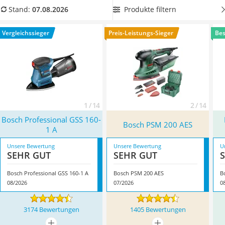
Löschdecke
Nutzen Sie in jedem Falle die
standardmäßig vorhandene
Produkte filtern
Stand:
07.08.2026
Multimeter
Staubabsaugung
, indem Sie Ihren Werkstattsauger
Winterharte Palmen
anschließen. Keiner vorhanden? Kein Problem! Wir verraten
Vergleichssieger
Preis-Leistungs-Sieger
Bes
Gasdurchlauferhitzer
Ihnen auch, bei welchen Produkten ein Staubfangbeutel
Service
beiliegt. Überzeugt hat uns hier im August 2026 besonders
das Modell
Bosch Professional GSS 160-1 A
*
mit seinen
Eigenschaften.
1 / 14
2 / 14
Bosch Professional GSS 160-
Bosch PSM 200 AES
1 A
Unsere Bewertung
Unsere Bewertung
U
SEHR GUT
SEHR GUT
Bosch Professional GSS 160-1 A
Bosch PSM 200 AES
B
08/2026
07/2026
0
3174 Bewertungen
1405 Bewertungen