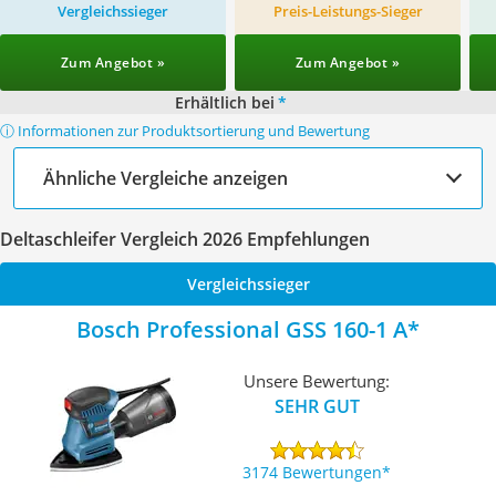
Vergleichssieger
Preis-Leistungs-Sieger
Zum Angebot »
Zum Angebot »
Erhältlich bei
*
ⓘ Informationen zur Produktsortierung und Bewertung
Ähnliche Vergleiche anzeigen
Deltaschleifer Vergleich 2026 Empfehlungen
Vergleichssieger
Bosch Professional GSS 160-1 A
Unsere Bewertung:
SEHR GUT
3174 Bewertungen