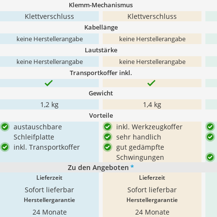
Klemm-Mechanismus
Klettverschluss
Klettverschluss
Kabellänge
keine Herstellerangabe
keine Herstellerangabe
Lautstärke
keine Herstellerangabe
keine Herstellerangabe
Transportkoffer inkl.
Gewicht
1,2 kg
1,4 kg
Vorteile
austauschbare
inkl. Werkzeugkoffer
Schleifplatte
sehr handlich
inkl. Transportkoffer
gut gedämpfte
Schwingungen
Zu den Angeboten
*
Lieferzeit
Lieferzeit
Sofort lieferbar
Sofort lieferbar
Herstellergarantie
Herstellergarantie
24 Monate
24 Monate