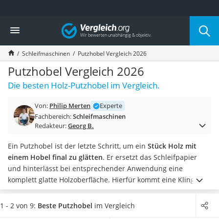
Die beliebtesten Vergleiche nach Kategorie
Vergleich
Baumarkt
Tresor feuerfest
Schleifmaschinen
Putzhobel Vergleich 2026
Makita-Akku-Rasenmäher
Kappsäge
Putzhobel Vergleich 2026
Smartes Türschloss
Die besten Holz-Putzhobel im Vergleich.
Akku-Rasentrimmer
Feuchtigkeitsmessgerät
Von:
Philip Merten
Experte
Split-Klimaanlage 2 Innengeräte
Fachbereich:
Schleifmaschinen
Pelletofen
Redakteur:
Georg B.
Bohrmaschine
Tiefbrunnenpumpe
Ein Putzhobel ist der letzte Schritt, um ein
Stück Holz mit
Fliesenschneider
einem Hobel final zu glätten
. Er ersetzt das Schleifpapier
Hochdruckreiniger
und hinterlässt bei entsprechender Anwendung eine
Doppelschleifer
komplett glatte Holzoberfläche. Hierfür kommt eine Klinge
Überwachungskamera
aus Stahl zum Einsatz, die meist in einem
Winkel von 48 bis
Benzinrasenmäher mit Elektrostart
50 Grad in den Hobel eingesetzt ist
.
Wie Online-Tests zeigen,
1 - 2 von 9:
Beste Putzhobel
im Vergleich
Akku-Laubsauger
liegt die Eisenlänge meist bei um die 250 mm, die
Eisenbreite