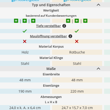
Typ und Eigenschaften
Wertigkeit
basierend auf Kundenbewertungen
Tiefe verstellbar
Maulöffnung verstellbar
Material Korpus
Holz
Rotbuche
Material Klinge
Stahl
Stahl
Maße
Eisenbreite
48 mm
48 mm
Eisenlänge
190 mm
220 mm
Abmessungen
L x H x B
24,0 x k. A. x 6,4 cm
24,7 x 15,7 x 7,0 cm