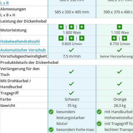
L x B
Abmessungen
585 x 350 x 495 mm
590 x 370 x 490 
L x B x H
Leistung der Dickenhobel
Motorleistung
1.800 Watt
1.100 Watt
Hobelwellendrehzahl
9.800 U/min
8.750 U/min
Automatischer Vorschub
Vorschubgeschwindigkeit
7,5 m/min
keine Herstelleran
Produktdetails der Dickenhobel
Verlängerung für den
Tisch
Mit Drehkurbel /
Handkurbel
Tragegriff
Farbe
Schwarz
Orange
Gewicht
35 kg
28,3 kg
besonders
mit Handkurbel
leistungsstarker
Höheneinstellu
Motor
mit Tragegriff fü
besonders hohe max.
leichten Transp