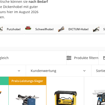
ltische können sie
nach Bedarf
ne Dickenhobel mit guter
r
 uns hier im August 2026
en.
mera
Putzhobel
Schweifhobel
DICTUM-Hobel
S
mit Elektrostart
gleich
Produkte filtern
en
zer
Kundenwertung
Sorti
Preis-Leistungs-Sieger