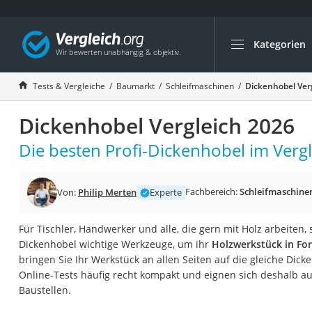
Kategorien
Die beliebtesten V
Baumarkt
Tests & Vergleiche
Baumarkt
Schleifmaschinen
Dickenhobel Ver
Tresor feuerfest
Dickenhobel Vergleich 2026
Makita-Akku-Rase
Kappsäge
Die besten Profi-Dickenhobel im Vergl
Smartes Türschlos
Akku-Rasentrimm
Fachbereich:
Schleifmaschine
Von:
Philip Merten
Experte
Feuchtigkeitsmess
Für Tischler, Handwerker und alle, die gern mit Holz arbeiten,
Split-Klimaanlage 
Dickenhobel wichtige Werkzeuge, um ihr
Holzwerkstück in Fo
Pelletofen
bringen Sie Ihr Werkstück an allen Seiten auf die gleiche Dicke
Online-Tests häufig recht kompakt und eignen sich deshalb au
Bohrmaschine
Baustellen.
Tiefbrunnenpump