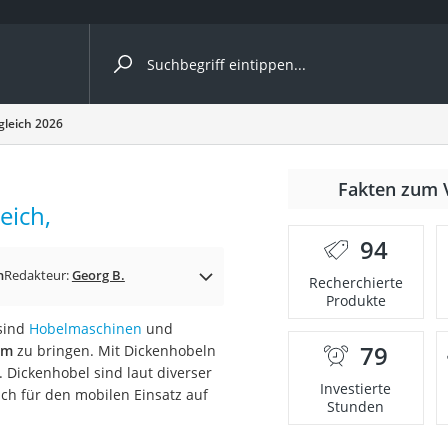
ergleiche nach Kategorie
gleich 2026
nmäher
Fakten zum 
eich,
s
94
er
n
Redakteur:
Georg B.
Recherchierte
Produkte
gerät
 sind
Hobelmaschinen
und
2 Innengeräte
79
rm
zu bringen. Mit Dickenhobeln
. Dickenhobel sind laut diverser
Investierte
ch für den mobilen Einsatz auf
Stunden
e