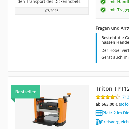
den Transport des Dickenhobels.
mit Handk
mit Trageg
07/2026
Fragen und Ant
Besteht die G
nassen Hände
Der Hobel verf
Gerät auch mi
Triton TPT1
Bestseller
71
ab 563,00 €
(
Sof
Platz 2 im Di
Preisvergleic