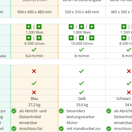
cm
954 x 450 x 483 mm
520 x 310 x 445 mm
965 x 565 x
1.500 Watt
1.800 Watt
1.500 
8.500 U/min
10.000 U/min
8.500 
6,4 m/min
8 m/min
8 m/
gabe
Blau
Gelb
Schwarz 
27,2 kg
33,6 kg
34 
 zur
als Abricht- und
besonders
als Abrich
ng
Dickenhobel
leistungsstarker
Dickenhob
r
einsetzbar
Motor
einsetzba
ort
Anschluss für
mit Handkurbel zur
Anschluss