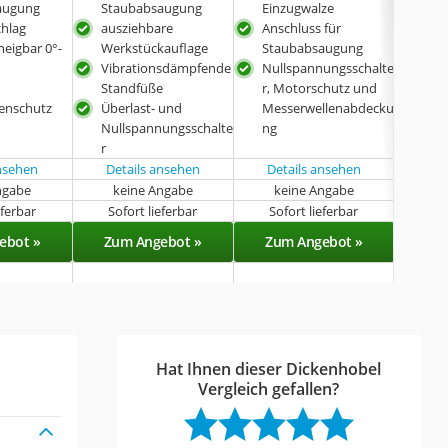
augung
Staubabsaugung
Einzugwalze
Höh
chlag
ausziehbare
Anschluss für
hoh
neigbar 0°-
Werkstückauflage
Staubabsaugung
Hob
Vibrationsdämpfende
Nullspannungsschalte
Standfüße
r, Motorschutz und
enschutz
Überlast- und
Messerwellenabdecku
Nullspannungsschalte
ng
r
ansehen
Details ansehen
Details ansehen
ngabe
keine Angabe
keine Angabe
k
eferbar
Sofort lieferbar
Sofort lieferbar
Sof
ebot »
Zum Angebot »
Zum Angebot »
Zu
Hat Ihnen dieser Dickenhobel
Vergleich gefallen?