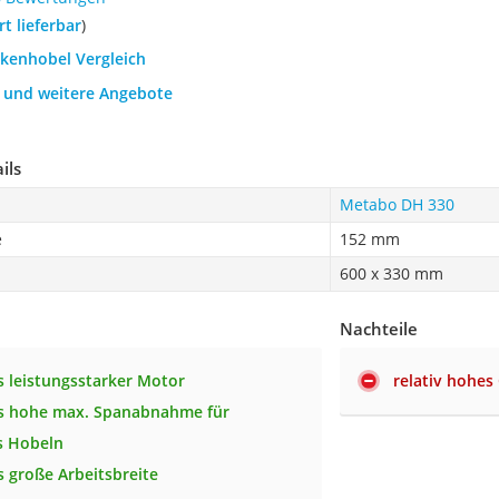
ort lieferbar
)
ckenhobel Vergleich
h und weitere Angebote
ils
Metabo DH 330
e
152 mm
600 x 330 mm
Nachteile
 leistungsstarker Motor
relativ hohes
s hohe max. Spanabnahme für
es Hobeln
 große Arbeitsbreite