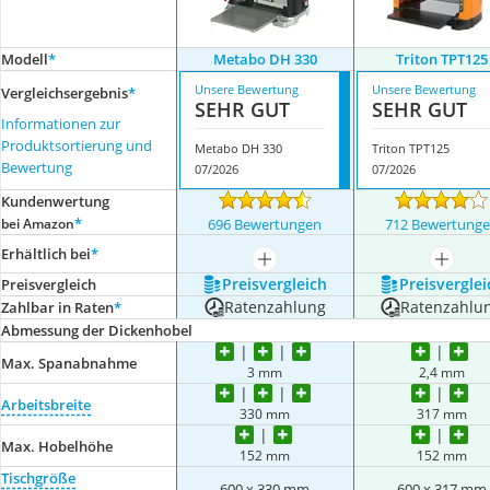
Modell
*
Metabo DH 330
Triton TPT125
Unsere Bewertung
Unsere Bewertung
Vergleichsergebnis
*
SEHR GUT
SEHR GUT
Informationen zur
Produktsortierung und
Metabo DH 330
Triton TPT125
Bewertung
07/2026
07/2026
Kundenwertung
*
bei Amazon
696 Bewertungen
712 Bewertung
Erhältlich bei
*
mehr anzeigen
mehr a
Preis­vergleich
Preis­verglei
Preis­vergleich
Ratenzahlung
Ratenzahlu
Zahlbar in Raten
*
Abmessung der Dickenhobel
Max. Spanabnahme
3 mm
2,4 mm
Arbeitsbreite
330 mm
317 mm
Max. Hobelhöhe
152 mm
152 mm
Tischgröße
600 x 330 mm
600 x 317 mm