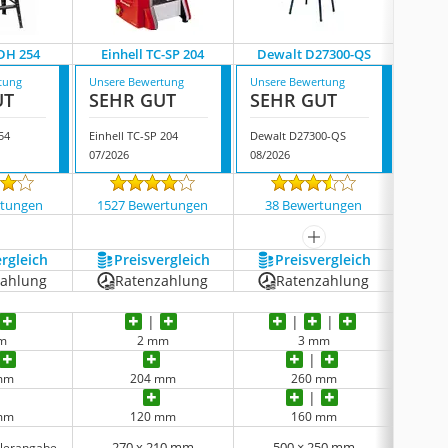
DH 254
Einhell TC-SP 204
Dewalt D27300-QS
Sche
tung
Unsere Bewertung
Unsere Bewertung
Unsere
UT
SEHR GUT
SEHR GUT
SEH
54
Einhell TC-SP 204
Dewalt D27300-QS
Schep
07/2026
08/2026
07/202
rtungen
1527 Bewertungen
38 Bewertungen
561
mehr anzeigen
ergleich
Preis­vergleich
Preis­vergleich
P
zahlung
Ratenzahlung
Ratenzahlung
R
m
2 mm
3 mm
mm
204 mm
260 mm
mm
120 mm
160 mm
270 x 210 mm
500 × 250 mm
38
llerangabe