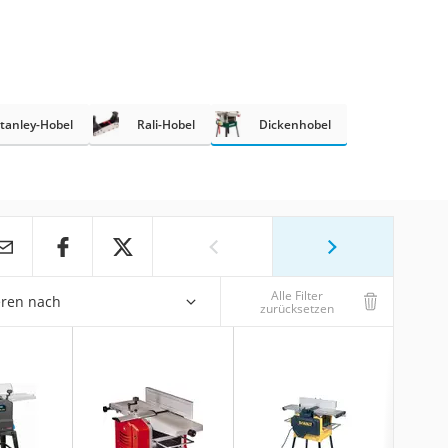
tanley-Hobel
Rali-Hobel
Dickenhobel
Alle Filter
eren nach
zurücksetzen