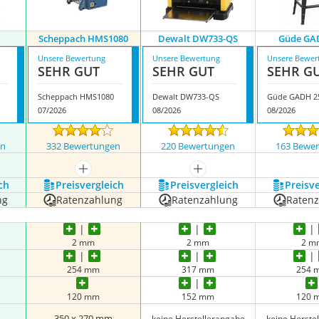
Scheppach HMS1080
Dewalt DW733-QS
Güde GA
Unsere Bewertung
Unsere Bewertung
Unsere Bewer
SEHR GUT
SEHR GUT
SEHR G
Scheppach HMS1080
Dewalt DW733-QS
Güde GADH 2
07/2026
08/2026
08/2026
en
332 Bewertungen
220 Bewertungen
163 Bewe
nzeigen
mehr anzeigen
mehr anzeigen
ch
Preis­vergleich
Preis­vergleich
Preis­v
ng
Ratenzahlung
Ratenzahlung
Raten
2 mm
2 mm
2 m
254 mm
317 mm
254 
120 mm
152 mm
120 
350 x 270 mm
keine Herstellerangabe
keine Herste