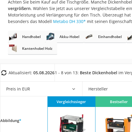
Achten Sie beim Kauf auf die Tischgröße. Manche Dickenhobe
Fliesenschneider
vergrößern
. Wählen Sie jetzt aus unserer Vergleichstabelle ei
Hochdruckreinige
Motorleistung und Verlängerung für den Tisch. Überzeugt hat
besonders das Modell
Metabo DH 330
*
mit seinen Eigenschaft
Doppelschleifer
Überwachungska
Handhobel
Akku-Hobel
Einhandhobel
Benzinrasenmäher 
Kantenhobel Holz
Akku-Laubsauger
Löschdecke
Multimeter
Aktualisiert:
05.08.2026
1 - 8 von 13:
Beste Dickenhobel
im Ver
Winterharte Palm
Preis in EUR
Hersteller
Gasdurchlauferhit
Service
Vergleichssieger
Bestseller
Abbildung
*