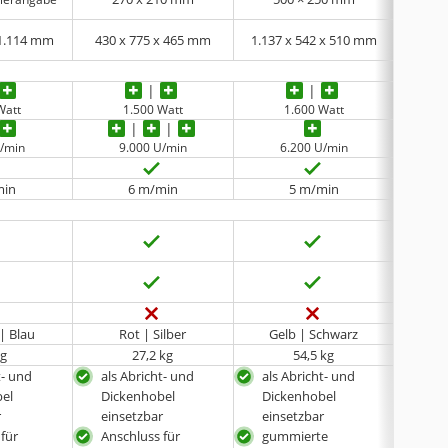
 1.114 mm
430 x 775 x 465 mm
1.137 x 542 x 510 mm
960 
Watt
1.500 Watt
1.600 Watt
U/min
9.000 U/min
6.200 U/min
9
min
6 m/min
5 m/min
| Blau
Rot | Silber
Gelb | Schwarz
kg
27,2 kg
54,5 kg
t- und
als Abricht- und
als Abricht- und
als 
el
Dickenhobel
Dickenhobel
Dic
r
einsetzbar
einsetzbar
eins
 für
Anschluss für
gummierte
mit