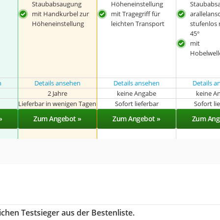
Staubabsaugung
Höheneinstellung
Staubabs
mit Handkurbel zur
mit Tragegriff für
arallelans
Höheneinstellung
leichten Transport
stufenlos 
45°
mit
Hobelwell
n
Details ansehen
Details ansehen
Details 
2 Jahre
keine Angabe
keine A
r
Lieferbar in wenigen Tagen
Sofort lieferbar
Sofort li
»
Zum Angebot »
Zum Angebot »
Zum Ang
chen Testsieger aus der Bestenliste.