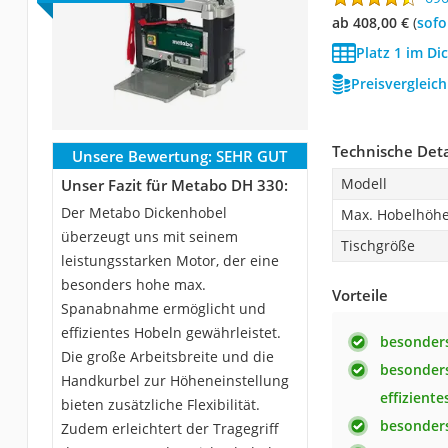
ab 408,00 €
(
Sof
Platz 1 im Di
Preisvergleic
Technische Deta
Unsere Bewertung:
SEHR GUT
Modell
Unser Fazit für Metabo DH 330:
Der Metabo Dickenhobel
Max. Hobelhöh
überzeugt uns mit seinem
Tischgröße
leistungsstarken Motor, der eine
besonders hohe max.
Vorteile
Spanabnahme ermöglicht und
effizientes Hobeln gewährleistet.
besonders
Die große Arbeitsbreite und die
besonder
Handkurbel zur Höheneinstellung
effizient
bieten zusätzliche Flexibilität.
besonders
Zudem erleichtert der Tragegriff