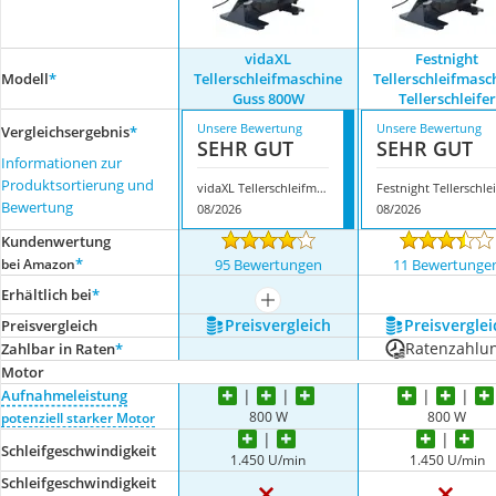
vidaXL
Festnight
Modell
*
Tellerschleifmaschine
Tellerschleifmasc
Guss 800W
Tellerschleifer
Unsere Bewertung
Unsere Bewertung
Vergleichsergebnis
*
SEHR GUT
SEHR GUT
Informationen zur
Produktsortierung und
vidaXL Tellerschleifmaschine Guss 800W
F
Bewertung
08/2026
08/2026
Kundenwertung
*
bei Amazon
95 Bewertungen
11 Bewertunge
Erhältlich bei
*
mehr anzeigen
Preis­vergleich
Preis­verglei
Preis­vergleich
Ratenzahlu
Zahlbar in Raten
*
Motor
Aufnahmeleistung
800 W
800 W
potenziell starker Motor
Schleifgeschwindigkeit
1.450 U/min
1.450 U/min
Schleifgeschwindigkeit