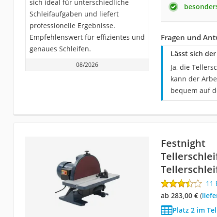
sich ideal für unterschiedliche
besonders
Schleifaufgaben und liefert
professionelle Ergebnisse.
Empfehlenswert für effizientes und
Fragen und Ant
genaues Schleifen.
Lässt sich de
08/2026
Ja, die Telle
kann der Arbe
bequem auf d
Festnight
Tellerschle
Tellerschlei
11
ab 283,00 €
(
Lie
Platz 2 im Tel