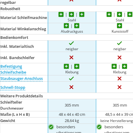
regelbar
Robustheit
Material Schleifmaschine
Stahl
Stahl
Material Winkelanschlag
Aludruckguss
Kunststoff
Bedienkomfort
Inkl. Materialtisch
neigbar
neigbar
Inkl. Bandschleifer
Befestigung
Klebung
Klebung
Schleifscheibe
Staubsauger-Anschluss
Schnell-Stopp
Weitere Produktdetails
Schleifteller
305 mm
305 mm
Durchmesser
Maße (L x H x B)
48 x 44 x 40 cm
48,5 x 44 x 39 c
Gewicht
28,64 kg
keine Herstelleran
besonders
besonders
vibrationsarm
vibrationsarm