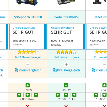
hine
Scheppach BTS 900
Ryobi 5133002858
Hazet 90
Unsere Bewertung
Unsere Bewertung
Unsere Bewer
SEHR GUT
SEHR GUT
SEHR G
estnight Tellerschleifmaschine Tellerschleifer
Scheppach BTS 900
Ryobi 5133002858
Hazet 9033M-
07/2026
08/2026
08/2026
n
1621 Bewertungen
398 Bewertungen
11 Bewer
mehr anzeigen
mehr anzeigen
m
ch
Preis­vergleich
Preis­vergleich
Preis­v
ng
370 W
350 W
‎224
2.850 U/min
2.850 U/min
18.000 