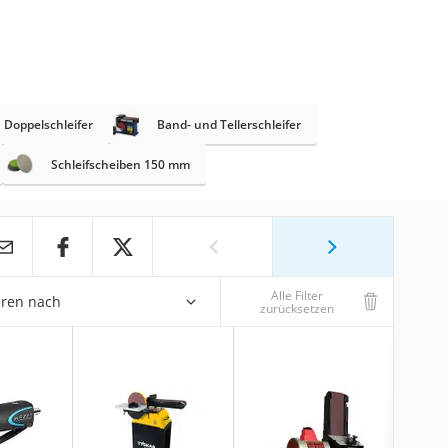
Doppelschleifer
Band- und Tellerschleifer
Schleifscheiben 150 mm
Alle Filter
eren nach
zurücksetzen