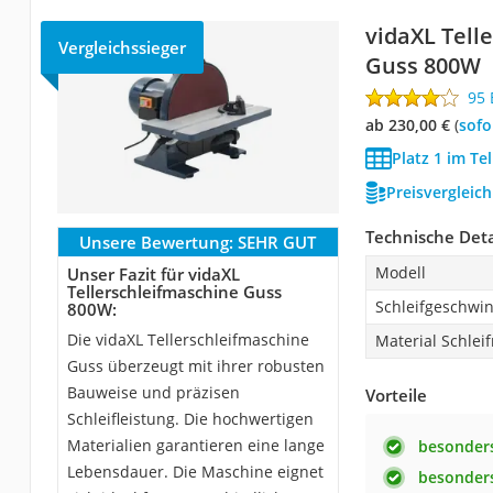
vidaXL Tell
Vergleichssieger
Guss 800W
95
ab 230,00 €
(
Sof
Platz 1 im Tel
Preisvergleic
Technische Deta
Unsere Bewertung:
SEHR GUT
Modell
Unser Fazit für vidaXL
Tellerschleifmaschine Guss
Schleifgeschwin
800W:
Die vidaXL Tellerschleifmaschine
Material Schlei
Guss überzeugt mit ihrer robusten
Bauweise und präzisen
Vorteile
Schleifleistung. Die hochwertigen
Materialien garantieren eine lange
besonders
Lebensdauer. Die Maschine eignet
besonders