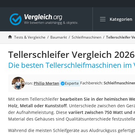
Kategorien
Die beliebtesten V
Baumarkt
Tests & Vergleiche
Baumarkt
Schleifmaschinen
Tellerschleifer V
Tresor feuerfest
Tellerschleifer Vergleich 2026
Makita-Akku-Rase
Kappsäge
Die besten Tellerschleifmaschinen im 
Smartes Türschlos
Akku-Rasentrimm
Fachbereich:
Schleifmaschine
Von:
Philip Merten
Experte
Feuchtigkeitsmess
Mit einem Tellerschleifer
bearbeiten Sie in der heimischen W
Split-Klimaanlage 
Holz, Metall oder Kunststoff
. Unterschiede zwischen den Gerä
Pelletofen
der Aufnahmeleistung. Diese
variiert zwischen 750 Watt und
Material des Gehäuses sind Qualitätsunterschiede festzustell
Bohrmaschine
Tiefbrunnenpump
Während die meisten Schleifgeräte aus Aludruckguss gefertigt