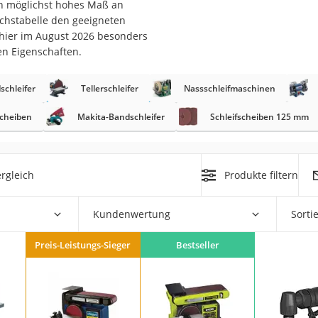
ein möglichst hohes Maß an
eichstabelle den geeigneten
r
s hier im August 2026 besonders
en Eigenschaften.
mera
schleifer
Tellerschleifer
Nassschleifmaschinen
mit Elektrostart
scheiben
Makita-Bandschleifer
Schleifscheiben 125 mm
rgleich
Produkte filtern
en
zer
Kundenwertung
Sorti
Preis-Leistungs-Sieger
Bestseller