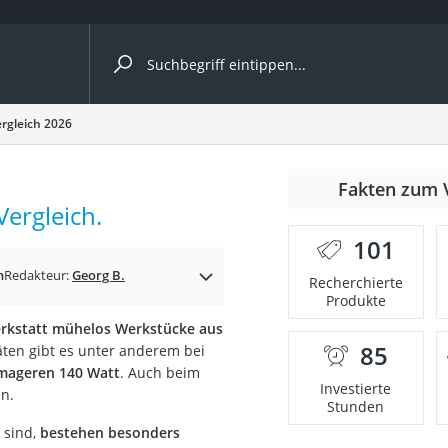
ergleiche nach Kategorie
ergleich 2026
nmäher
Fakten zum 
Vergleich.
s
101
er
n
Redakteur:
Georg B.
Recherchierte
Produkte
gerät
erkstatt mühelos Werkstücke aus
2 Innengeräte
85
ten gibt es unter anderem bei
 mageren 140 Watt
. Auch beim
Investierte
en.
Stunden
e
 sind,
bestehen besonders