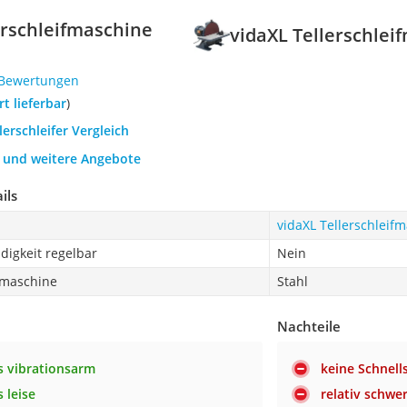
erschleifmaschine
vidaXL Tellerschle
 Bewertungen
ort lieferbar
)
lerschleifer Vergleich
h und weitere Angebote
ils
vidaXL Tellerschlei
digkeit regelbar
Nein
fmaschine
Stahl
Nachteile
 vibrationsarm
keine Schnell
 leise
relativ schwe