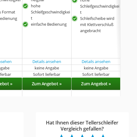
hohe
beso
Schleifgeschwindigkei
s Format
Schleifgeschwindigkei
t
nac
t
Bedienung
Schleifscheibe wird
Mon
einfache Bedienung
mit Klettverschluß
vert
angebracht
6 Sc
unte
Kör
Lie
ent
ansehen
Details ansehen
Details ansehen
ngabe
keine Angabe
keine Angabe
k
eferbar
Sofort lieferbar
Sofort lieferbar
Sof
ebot »
Zum Angebot »
Zum Angebot »
Zu
Hat Ihnen dieser Tellerschleifer
Vergleich gefallen?