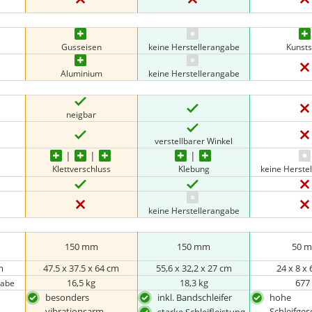
Gusseisen
keine Herstellerangabe
Kunsts
Aluminium
keine Herstellerangabe
neigbar
verstellbarer Winkel
Klettverschluss
Klebung
keine Herste
keine Herstellerangabe
150 mm
150 mm
50 
m
47.5 x 37.5 x 64 cm
55,6 x 32,2 x 27 cm
24 x 8 x 
16,5 kg
18,3 kg
677
gabe
besonders
inkl. Bandschleifer
hohe
vibrationsarm
Schleifge
starke Schleifleistung