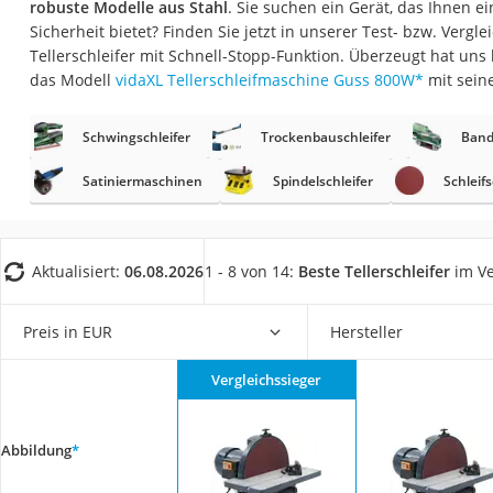
robuste Modelle aus Stahl
. Sie suchen ein Gerät, das Ihnen 
Fliesenschneider
Sicherheit bietet? Finden Sie jetzt in unserer Test- bzw. Vergl
Hochdruckreinige
Tellerschleifer mit Schnell-Stopp-Funktion. Überzeugt hat un
das Modell
vidaXL Tellerschleifmaschine Guss 800W
*
mit sein
Doppelschleifer
Überwachungska
Schwingschleifer
Trockenbauschleifer
Band
Benzinrasenmäher 
Satiniermaschinen
Spindelschleifer
Schleif
Akku-Laubsauger
Löschdecke
Multimeter
Aktualisiert:
06.08.2026
1 - 8 von 14:
Beste Tellerschleifer
im Ve
Winterharte Palm
Preis in EUR
Hersteller
Gasdurchlauferhit
Service
Vergleichssieger
Abbildung
*