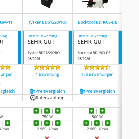
33M-11
Tyskar BDS1220PRO
Bucktool ‎BD4603-DE
Pro
tung
Unsere Bewertung
Unsere Bewertung
Unsere
UT
SEHR GUT
SEHR GUT
SEH
11
Tyskar BDS1220PRO
Bucktool ‎BD4603-DE
Proxxo
08/2026
08/2026
08/202
tungen
1 Bewertung
178 Bewertungen
310
ehr anzeigen
ergleich
Preis­vergleich
Preis­vergleich
P
Ratenzahlung
 W
750 W
500 W
U/min
2.980 U/min
2.980 U/min
25