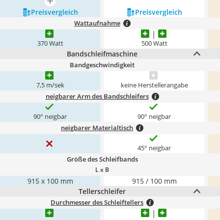
mehr anzeigen
Preis­vergleich
Preis­vergleich
Wattaufnahme
370 Watt
500 Watt
Bandschleifmaschine
Bandgeschwindigkeit
7,5 m/sek
keine Herstellerangabe
neigbarer Arm des Bandschleifers
90° neigbar
90° neigbar
neigbarer Materialtisch
45° neigbar
Größe des Schleifbands
L x B
915 x 100 mm
915 / 100 mm
Tellerschleifer
Durchmesser des Schleiftellers