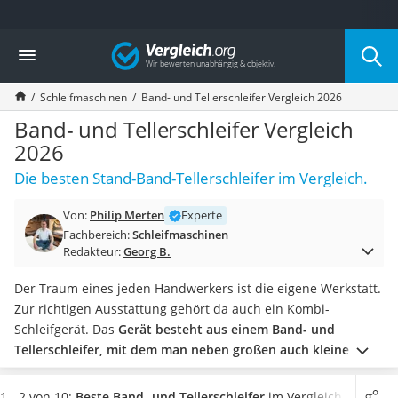
Die beliebtesten Vergleiche nach Kategorie
Vergleich
Baumarkt
Tresor feuerfest
Schleifmaschinen
Band- und Tellerschleifer Vergleich 2026
Makita-Akku-Rasenmäher
Kappsäge
Band- und Tellerschleifer Vergleich
Smartes Türschloss
2026
Akku-Rasentrimmer
Die besten Stand-Band-Tellerschleifer im Vergleich.
Feuchtigkeitsmessgerät
Split-Klimaanlage 2 Innengeräte
Von:
Philip Merten
Experte
Pelletofen
Fachbereich:
Schleifmaschinen
Bohrmaschine
Redakteur:
Georg B.
Tiefbrunnenpumpe
Fliesenschneider
Der Traum eines jeden Handwerkers ist die eigene Werkstatt.
Hochdruckreiniger
Zur richtigen Ausstattung gehört da auch ein Kombi-
Doppelschleifer
Schleifgerät. Das
Gerät besteht aus einem Band- und
Überwachungskamera
Tellerschleifer, mit dem man neben großen auch kleine und
Benzinrasenmäher mit Elektrostart
fragile Werkstücke
bearbeiten kann.
Ein Band- und
Akku-Laubsauger
Tellerschleifer sollte über einen
leistungsstarken Motor von
1 - 2 von 10:
Beste Band- und Tellerschleifer
im Vergleich