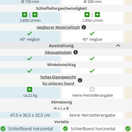
Ø 150 mm
Ø 200 mm
Schleiftellergeschwindigkeit
2.850 U/min
2.850 U/min
neigbarer Materialtisch
45° neigbar
45° neigbar
Ausstattung
Absaugstutzen
Winkelanschlag
hohes Eigengewicht
für sicheren Stand
ca.22 kg
keine Herstellerangabe
Abmessung
H x L x B
47,5 x 36,5 x 32,5 cm
keine Herstellerangabe
Vorteile
Schleifband horizontal
Schleifband horizontal