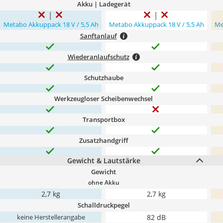
Akku | Ladegerät
Metabo Akkuppack 18 V / 5,5 Ah
Metabo Akkuppack 18 V / 5,5 Ah
Me
Sanftanlauf
Wiederanlaufschutz
Schutzhaube
Werkzeugloser Scheibenwechsel
Transportbox
Zusatzhandgriff
Gewicht & Lautstärke
Gewicht
ohne Akku
2,7 kg
2,7 kg
Schalldruckpegel
82 dB
keine Herstellerangabe