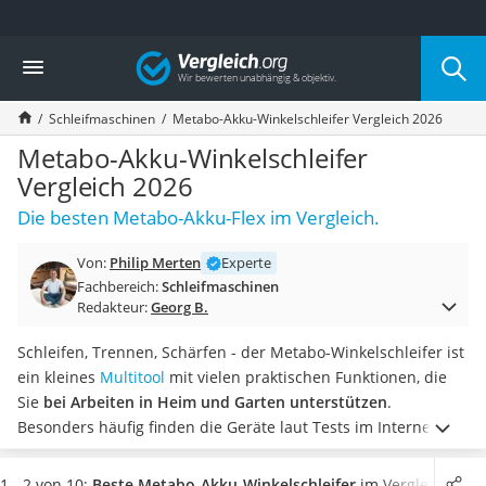
Die beliebtesten Vergleiche nach Kategorie
Vergleich
Baumarkt
Tresor feuerfest
Schleifmaschinen
Metabo-Akku-Winkelschleifer Vergleich 2026
Makita-Akku-Rasenmäher
Kappsäge
Metabo-Akku-Winkelschleifer
Smartes Türschloss
Vergleich 2026
Akku-Rasentrimmer
Die besten Metabo-Akku-Flex im Vergleich.
Feuchtigkeitsmessgerät
Split-Klimaanlage 2 Innengeräte
Von:
Philip Merten
Experte
Pelletofen
Fachbereich:
Schleifmaschinen
Bohrmaschine
Redakteur:
Georg B.
Tiefbrunnenpumpe
Fliesenschneider
Schleifen, Trennen, Schärfen - der Metabo-Winkelschleifer ist
Hochdruckreiniger
ein kleines
Multitool
mit vielen praktischen Funktionen, die
Doppelschleifer
Sie
bei Arbeiten in Heim und Garten unterstützen
.
Überwachungskamera
Besonders häufig finden die Geräte laut Tests im Internet
Benzinrasenmäher mit Elektrostart
ihren Einsatz beim Trennen von Klinkern oder beim
Akku-Laubsauger
Entfernen von Rost und meistern beides mit Bravour.
Wählen
1 - 2 von 10:
Beste Metabo-Akku-Winkelschleifer
im Vergleich