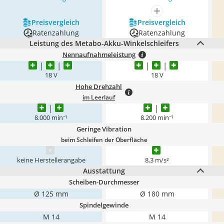
mehr anzeigen
Preis­vergleich
Preis­vergleich
Ratenzahlung
Ratenzahlung
Leistung des Metabo-Akku-Winkelschleifers
Nennaufnahmeleistung
18 V
18 V
Hohe Drehzahl
im Leerlauf
8.000 min⁻¹
8.200 min⁻¹
Geringe Vibration
beim Schleifen der Oberfläche
keine Herstellerangabe
8,3 m/s²
Ausstattung
Scheiben-Durchmesser
Ø 125 mm
Ø 180 mm
Spindelgewinde
M 14
M 14