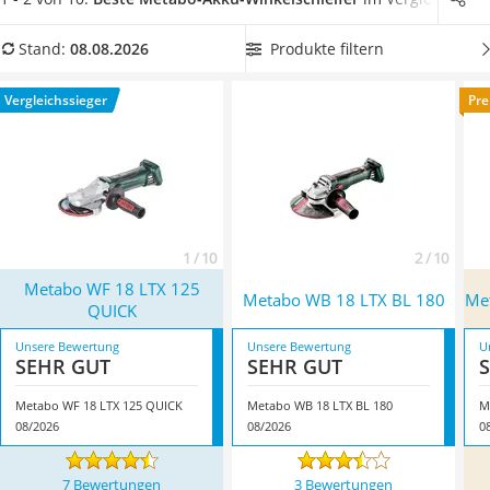
Löschdecke
Sie aus unserer Tabelle jetzt einen Metabo-Akku-
Multimeter
Winkelschleifer mit Zusatzhandgriff, um beim Arbeiten
Produkte filtern
Stand:
08.08.2026
Winterharte Palmen
bestmögliche Kontrolle über den Winkelschleifer
zu
Gasdurchlauferhitzer
behalten. Überzeugt hat uns hier im August 2026 besonders
Vergleichssieger
Pre
Service
das Modell
Metabo WF 18 LTX 125 QUICK
*
mit seinen
Eigenschaften.
1 / 10
2 / 10
Metabo WF 18 LTX 125
Metabo WB 18 LTX BL 180
Me
QUICK
Unsere Bewertung
Unsere Bewertung
U
SEHR GUT
SEHR GUT
Metabo WF 18 LTX 125 QUICK
Metabo WB 18 LTX BL 180
M
08/2026
08/2026
0
7 Bewertungen
3 Bewertungen