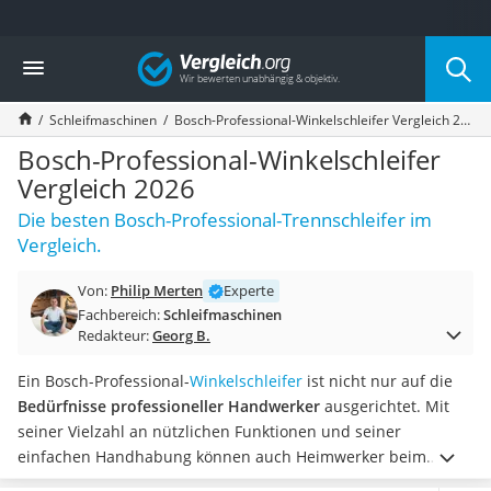
Die beliebtesten Vergleiche nach Kategorie
Vergleich
Baumarkt
Tresor feuerfest
Schleifmaschinen
Bosch-Professional-Winkelschleifer Vergleich 2026
Makita-Akku-Rasenmäher
Kappsäge
Bosch-Professional-Winkelschleifer
Smartes Türschloss
Vergleich 2026
Akku-Rasentrimmer
Die besten Bosch-Professional-Trennschleifer im
Feuchtigkeitsmessgerät
Vergleich.
Split-Klimaanlage 2 Innengeräte
Pelletofen
Von:
Philip Merten
Experte
Bohrmaschine
Fachbereich:
Schleifmaschinen
Tiefbrunnenpumpe
Redakteur:
Georg B.
Fliesenschneider
Hochdruckreiniger
Ein Bosch-Professional-
Winkelschleifer
ist nicht nur auf die
Doppelschleifer
Bedürfnisse professioneller Handwerker
ausgerichtet. Mit
Überwachungskamera
seiner Vielzahl an nützlichen Funktionen und seiner
Benzinrasenmäher mit Elektrostart
einfachen Handhabung können auch Heimwerker beim
Akku-Laubsauger
Abschleifen, Polieren und Trennen
von Materialien sehr gute