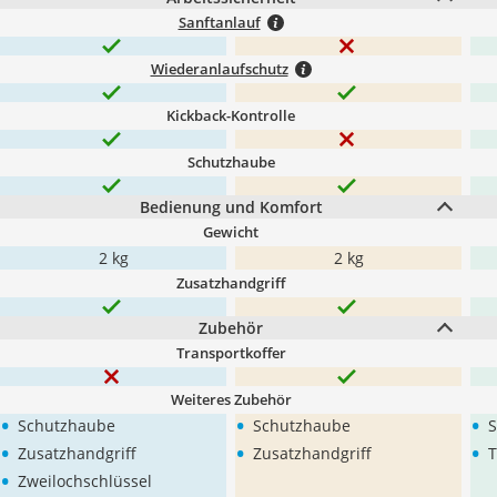
Sanftanlauf
Wiederanlaufschutz
Kickback-Kontrolle
Schutzhaube
Bedienung und Komfort
Gewicht
2 kg
2 kg
Zusatzhandgriff
Zubehör
Transportkoffer
Weiteres Zubehör
•
•
•
Schutzhaube
Schutzhaube
S
•
•
•
Zusatzhandgriff
Zusatzhandgriff
T
•
Zweilochschlüssel