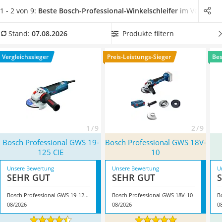
Löschdecke
Ergebnisse erzielen.
Zahlreiche Online-Tests zeigen, dass vor
1 - 2 von 9:
Beste Bosch-Professional-Winkelschleifer
im Vergleich
Multimeter
allem ein
leistungsstarker Motor
beim Bearbeiten von Stein
Winterharte Palmen
und Metall von Vorteil ist. Wählen Sie jetzt einen Bosch-
Produkte filtern
Stand:
07.08.2026
Gasdurchlauferhitzer
Professional-Winkelschleifer aus unserer Vergleichstabelle
Service
aus und finden Sie ein Modell, das über einen
praktischen
Vergleichssieger
Preis-Leistungs-Sieger
Bes
Zusatzhandgriff
verfügt, um damit besonders präzise
arbeiten zu können. Überzeugt hat uns hier im August 2026
besonders das Modell
Bosch Professional GWS 19-125 CIE
*
mit seinen Eigenschaften.
1 / 9
2 / 9
Bosch Professional GWS 19-
Bosch Professional GWS 18V-
125 CIE
10
Unsere Bewertung
Unsere Bewertung
U
SEHR GUT
SEHR GUT
Bosch Professional GWS 19-125 CIE
Bosch Professional GWS 18V-10
B
08/2026
08/2026
0