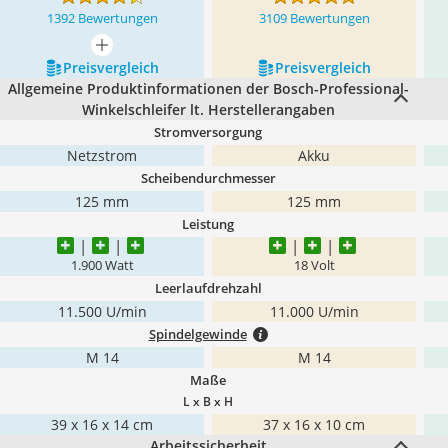
1392 Bewertungen
3109 Bewertungen
mehr anzeigen
Preis­vergleich
Preis­vergleich
Allgemeine Produktinformationen der Bosch-Professional-
Winkelschleifer lt. Herstellerangaben
Stromversorgung
Netzstrom
Akku
Scheibendurchmesser
125 mm
125 mm
Leistung
1.900 Watt
18 Volt
Leerlaufdrehzahl
11.500 U/min
11.000 U/min
Spindelgewinde
M 14
M 14
Maße
L x B x H
39 x 16 x 14 cm
37 x 16 x 10 cm
Arbeitssicherheit