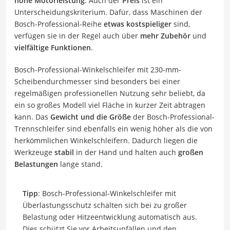
hohe Motorleistung
. Auch der
Preis
ist ein
Unterscheidungskriterium. Dafür, dass Maschinen der
Bosch-Professional-Reihe
etwas kostspieliger
sind,
verfügen sie in der Regel auch über
mehr Zubehör
und
vielfältige Funktionen
.
Bosch-Professional-Winkelschleifer mit 230-mm-
Scheibendurchmesser sind besonders bei einer
regelmäßigen professionellen Nutzung sehr beliebt, da
ein so großes Modell viel Fläche in kurzer Zeit abtragen
kann. Das
Gewicht und die Größe
der Bosch-Professional-
Trennschleifer sind ebenfalls ein wenig höher als die von
herkömmlichen Winkelschleifern. Dadurch liegen die
Werkzeuge
stabil
in der Hand und halten auch
großen
Belastungen
lange stand.
Tipp
: Bosch-Professional-Winkelschleifer mit
Überlastungsschutz schalten sich bei zu großer
Belastung oder Hitzeentwicklung automatisch aus.
Dies schützt Sie vor Arbeitsunfällen und den