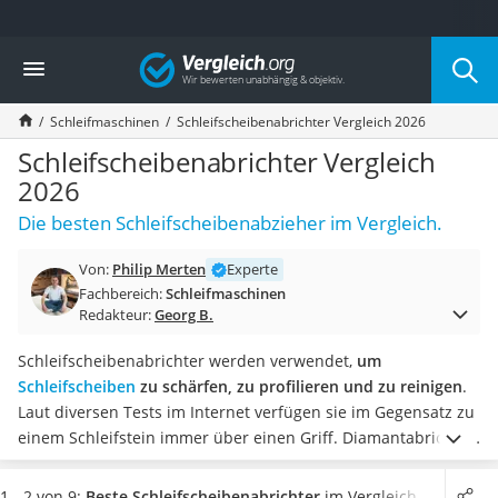
Die beliebtesten Vergleiche nach Kategorie
Vergleich
Baumarkt
Tresor feuerfest
Schleifmaschinen
Schleifscheibenabrichter Vergleich 2026
Makita-Akku-Rasenmäher
Kappsäge
Schleifscheibenabrichter Vergleich
Smartes Türschloss
2026
Akku-Rasentrimmer
Die besten Schleifscheibenabzieher im Vergleich.
Feuchtigkeitsmessgerät
Split-Klimaanlage 2 Innengeräte
Von:
Philip Merten
Experte
Pelletofen
Fachbereich:
Schleifmaschinen
Bohrmaschine
Redakteur:
Georg B.
Tiefbrunnenpumpe
Fliesenschneider
Schleifscheibenabrichter werden verwendet,
um
Hochdruckreiniger
Schleifscheiben
zu schärfen, zu profilieren und zu reinigen
.
Doppelschleifer
Laut diversen Tests im Internet verfügen sie im Gegensatz zu
Überwachungskamera
einem Schleifstein immer über einen Griff. Diamantabrichter
Benzinrasenmäher mit Elektrostart
gelten als besonders hart und können daher Schleifscheiben
Akku-Laubsauger
aus jeglichen Materialien formen und schärfen. Bei
1 - 2 von 9:
Beste Schleifscheibenabrichter
im Vergleich