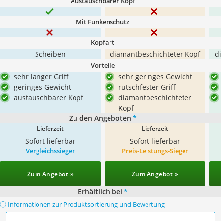
Austauschbarer Kopf
Mit Funkenschutz
Kopfart
Scheiben
diamantbeschichteter Kopf
d
Vorteile
sehr langer Griff
sehr geringes Gewicht
geringes Gewicht
rutschfester Griff
austauschbarer Kopf
diamantbeschichteter
Kopf
Zu den Angeboten
*
Lieferzeit
Lieferzeit
Sofort lieferbar
Sofort lieferbar
Vergleichssieger
Preis-Leistungs-Sieger
Zum Angebot »
Zum Angebot »
Erhältlich bei
*
ⓘ Informationen zur Produktsortierung und Bewertung