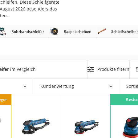
chleifen. Diese Schleifgeräte
m August 2026 besonders das
r
ten.
Rohrbandschleifer
Raspelscheiben
Schleifscheibe
mera
mit Elektrostart
eifer
im Vergleich
Produkte filtern
en
Kundenwertung
Sorti
zer
eger
Bestse