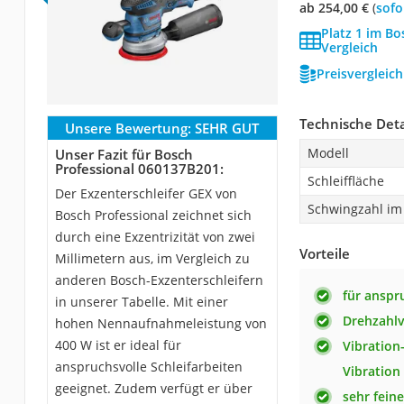
ab 254,00 €
(
Sof
Platz 1 im Bo
Vergleich
Preisvergleic
Technische Deta
Unsere Bewertung:
SEHR GUT
Modell
Unser Fazit für Bosch
Professional ‎060137B201:
Schleiffläche
Der Exzenterschleifer GEX von
Schwingzahl im 
Bosch Professional zeichnet sich
durch eine Exzentrizität von zwei
Vorteile
Millimetern aus, im Vergleich zu
anderen Bosch-Exzenterschleifern
für anspr
in unserer Tabelle. Mit einer
Drehzahl
hohen Nennaufnahmeleistung von
400 W ist er ideal für
Vibration
anspruchsvolle Schleifarbeiten
Vibration
geeignet. Zudem verfügt er über
sehr feine