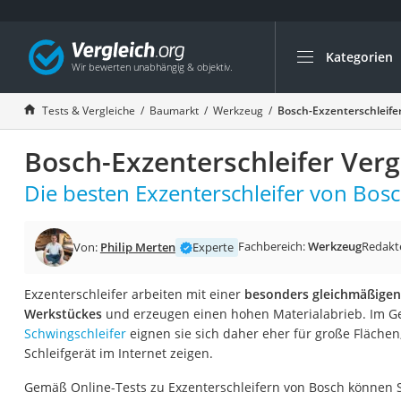
Kategorien
Die beliebtesten V
Baumarkt
Tests & Vergleiche
Baumarkt
Werkzeug
Bosch-Exzenterschleifer
Tresor feuerfest
Bosch-Exzenterschleifer Verg
Makita-Akku-Rase
Kappsäge
Die besten Exzenterschleifer von Bosc
Smartes Türschlos
Akku-Rasentrimm
Fachbereich:
Werkzeug
Redakt
Von:
Philip Merten
Experte
Feuchtigkeitsmess
Exzenterschleifer arbeiten mit einer
besonders gleichmäßigen 
Split-Klimaanlage 
Werkstückes
und erzeugen einen hohen Materialabrieb. Im G
Pelletofen
Schwingschleifer
eignen sie sich daher eher für große Flächen
Schleifgerät im Internet zeigen.
Bohrmaschine
Tiefbrunnenpump
Gemäß Online-Tests zu Exzenterschleifern von Bosch können S