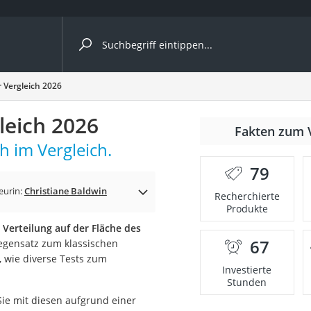
ergleiche nach Kategorie
 Vergleich 2026
leich 2026
nmäher
Fakten zum 
h im Vergleich.
s
79
er
eurin:
Christiane Baldwin
Recherchierte
Produkte
gerät
Verteilung auf der Fläche des
2 Innengeräte
67
egensatz zum klassischen
, wie diverse Tests zum
Investierte
Stunden
e
ie mit diesen aufgrund einer