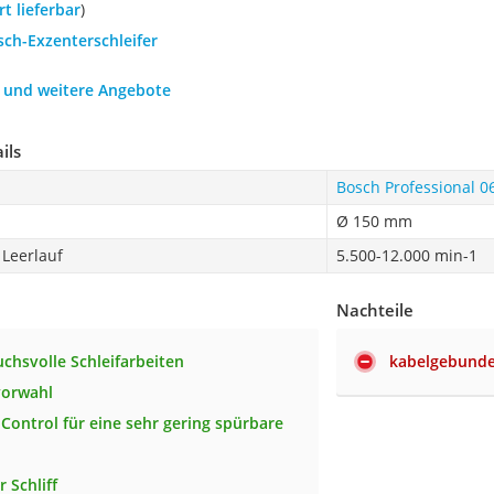
ort lieferbar
)
sch-Exzenterschleifer
h und weitere Angebote
ils
Bosch Professional ‎
Ø 150 mm
Leerlauf
5.500-12.000 min-1
Nachteile
uchsvolle Schleifarbeiten
kabelgebund
vorwahl
-Control für eine sehr gering spürbare
r Schliff