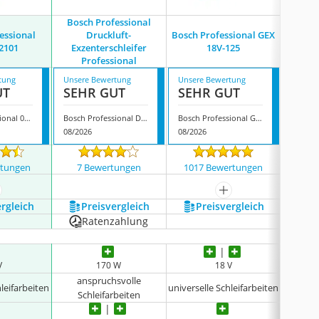
Bosch Professional
essional
Druckluft-
Bosch Professional GEX
Bos
2101
Exzenterschleifer
18V-125
Professional
tung
Unsere Bewertung
Unsere Bewertung
Unsere
UT
SEHR GUT
SEHR GUT
SEH
Bosch Professional 0601372101
Bosch Professional Druckluft-Exzenterschleifer Professional
Bosch Professional GEX 18V-125
Bosch 
08/2026
08/2026
08/202
rtungen
7 Bewertungen
1017 Bewertungen
4970
ehr anzeigen
mehr anzeigen
ergleich
Preis­vergleich
Preis­vergleich
P
Ratenzahlung
V
170 W
18 V
anspruchsvolle
hleifarbeiten
universelle Schleifarbeiten
universe
Schleifarbeiten