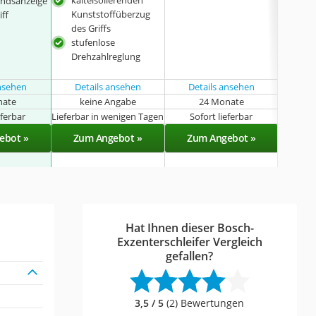
kälteisolierenden
ndsanzeige
sehr
Kunststoffüberzug
iff
des Griffs
stufenlose
Drehzahlreglung
ansehen
Details ansehen
Details ansehen
nate
keine Angabe
24 Monate
eferbar
Lieferbar in wenigen Tagen
Sofort lieferbar
Sof
ebot »
Zum Angebot »
Zum Angebot »
Zu
Hat Ihnen dieser Bosch-
Exzenterschleifer Vergleich
gefallen?
3,5 / 5
(2) Bewertungen