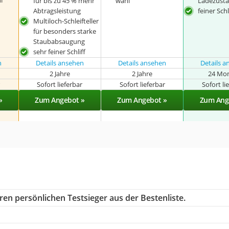
l
für bis zu 45 % mehr
wahl
Ladezusta
Abtragsleistung
feiner Schl
Multiloch-Schleifteller
für besonders starke
Staubabsaugung
sehr feiner Schliff
n
Details ansehen
Details ansehen
Details 
2 Jahre
2 Jahre
24 Mo
r
Sofort lieferbar
Sofort lieferbar
Sofort li
»
Zum Angebot »
Zum Angebot »
Zum Ang
ren persönlichen Testsieger aus der Bestenliste.