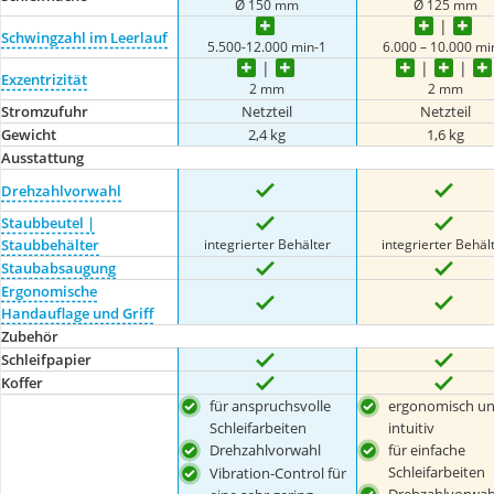
Ø 150 mm
Ø 125 mm
Schwingzahl im Leerlauf
5.500-12.000 min-1
6.000 – 10.000 mi
Exzentrizität
2 mm
2 mm
Stromzufuhr
Netzteil
Netzteil
Gewicht
2,4 kg
1,6 kg
Ausstattung
Drehzahlvorwahl
Staubbeutel |
integrierter Behälter
integrierter Behäl
Staubbehälter
Staubabsaugung
Ergonomische
Handauflage und Griff
Zubehör
Schleifpapier
Koffer
für anspruchsvolle
ergonomisch u
Schleifarbeiten
intuitiv
Drehzahlvorwahl
für einfache
Schleifarbeiten
Vibration-Control für