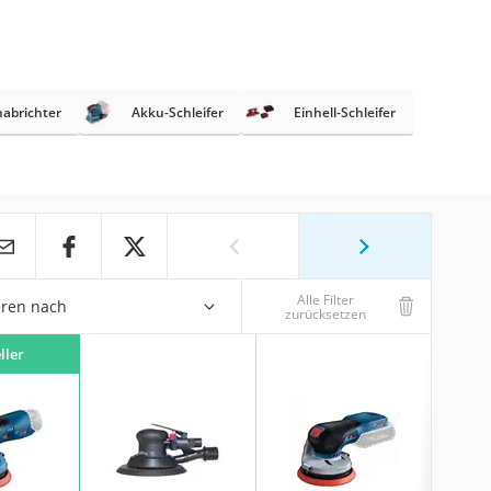
nabrichter
Akku-Schleifer
Einhell-Schleifer
Alle Filter
eren nach
zurücksetzen
ller