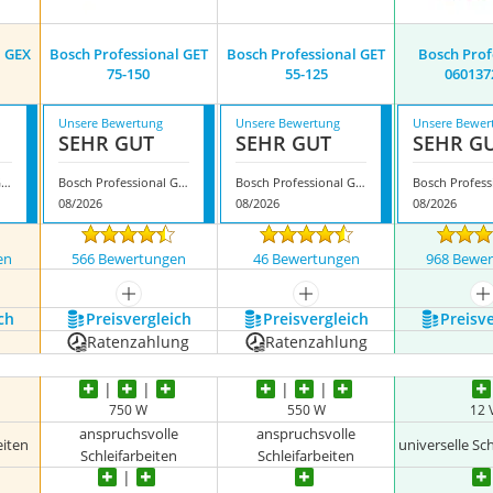
l GEX
Bosch Professional GET
Bosch Professional GET
Bosch Prof
75-150
55-125
060137
Unsere Bewertung
Unsere Bewertung
Unsere Bewer
SEHR GUT
SEHR GUT
SEHR G
Bosch Professional GEX 18V-125
Bosch Professional GET 75-150
Bosch Professional GET 55-125
08/2026
08/2026
08/2026
en
566 Bewertungen
46 Bewertungen
968 Bewe
nzeigen
mehr anzeigen
mehr anzeigen
m
ch
Preis­vergleich
Preis­vergleich
Preis­v
Ratenzahlung
Ratenzahlung
750 W
550 W
12 
anspruchsvolle
anspruchsvolle
eiten
universelle Sc
Schleifarbeiten
Schleifarbeiten