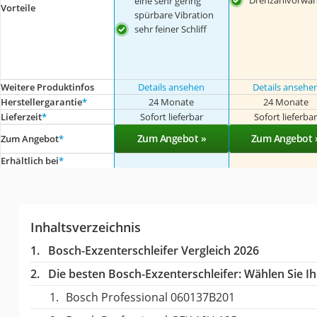
Drehzahlvorwah
eine sehr gering
Vorteile
spürbare Vibration
sehr feiner Schliff
Weitere Produktinfos
Details ansehen
Details ansehe
Herstellergarantie
*
24 Monate
24 Monate
Lieferzeit
*
Sofort lieferbar
Sofort lieferba
Zum Angebot »
Zum Angebot 
Zum Angebot
*
Erhältlich bei
*
Inhaltsverzeichnis
Bosch-Exzenterschleifer Vergleich 2026
Die besten Bosch-Exzenterschleifer:
Wählen Sie Ih
Bosch Professional ‎060137B201