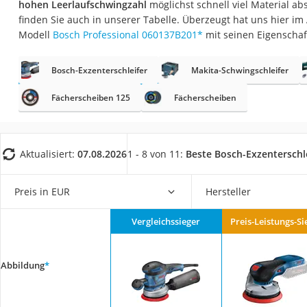
hohen Leerlaufschwingzahl
möglichst schnell viel Material abs
Fliesenschneider
finden Sie auch in unserer Tabelle. Überzeugt hat uns hier i
Hochdruckreinige
Modell
Bosch Professional ‎060137B201
*
mit seinen Eigenschaf
Doppelschleifer
Bosch-Exzenterschleifer
Makita-Schwingschleifer
Überwachungska
Benzinrasenmäher 
Fächerscheiben 125
Fächerscheiben
Akku-Laubsauger
Löschdecke
Aktualisiert:
07.08.2026
1 - 8 von 11:
Beste Bosch-Exzenterschl
Multimeter
Winterharte Palm
Preis in EUR
Hersteller
Gasdurchlauferhit
Vergleichssieger
Preis-Leistungs-Si
Service
Abbildung
*