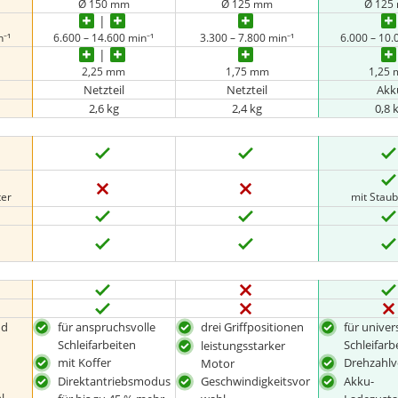
Ø 150 mm
Ø 125 mm
Ø 125
n⁻¹
6.600 – 14.600 min⁻¹
3.300 – 7.800 min⁻¹
6.000 – 10.
2,25 mm
1,75 mm
1,25
Netzteil
Netzteil
Akk
2,6 kg
2,4 kg
0,8 
ter
mit Stau
nd
für anspruchsvolle
drei Griffpositionen
für univer
Schleifarbeiten
Schleifarb
leistungsstarker
mit Koffer
Drehzahlv
Motor
Direktantriebsmodus
Geschwindigkeitsvor
Akku-