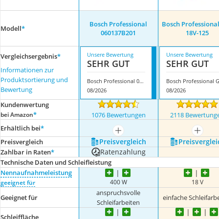
Bosch Professional
Bosch Professiona
Modell
*
‎060137B201
18V-125
Unsere Bewertung
Unsere Bewertung
Vergleichsergebnis
*
SEHR GUT
SEHR GUT
Informationen zur
Produktsortierung und
Bosch Professional ‎060137B201
Bewertung
08/2026
08/2026
Kundenwertung
*
bei Amazon
1076 Bewertungen
2118 Bewertung
Erhältlich bei
*
mehr anzeigen
mehr a
Preis­vergleich
Preis­verglei
Preis­vergleich
Ratenzahlung
Zahlbar in Raten
*
Technische Daten und Schleifleistung
Nennaufnahmeleistung
400 W
18 V
geeignet für
anspruchsvolle
Geeignet für
einfache Schleifarb
Schleifarbeiten
Schleiffläche