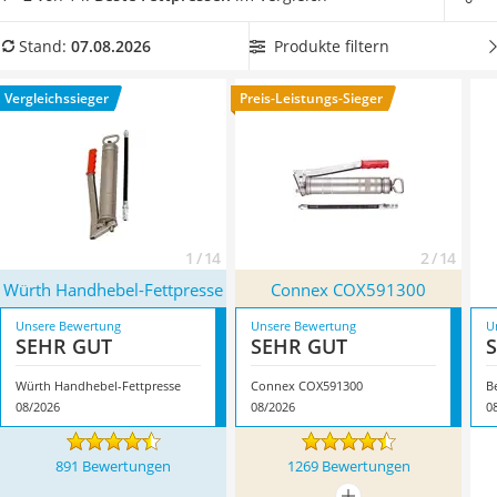
Löschdecke
sich die Fettpresse schnell und sauber befüllen sowie einfach
Multimeter
transportieren. Auch ein Blick auf das Zubehör lohnt sich.
Produkte filtern
Stand:
07.08.2026
Winterharte Palmen
Überzeugt hat uns hier im August 2026 besonders das
Gasdurchlauferhitzer
Modell
Würth Handhebel-Fettpresse
*
mit seinen
Vergleichssieger
Preis-Leistungs-Sieger
Service
Eigenschaften.
1 / 14
2 / 14
Würth Handhebel-Fettpresse
Connex COX591300
Unsere Bewertung
Unsere Bewertung
U
SEHR GUT
SEHR GUT
Würth Handhebel-Fettpresse
Connex COX591300
B
08/2026
08/2026
0
891 Bewertungen
1269 Bewertungen