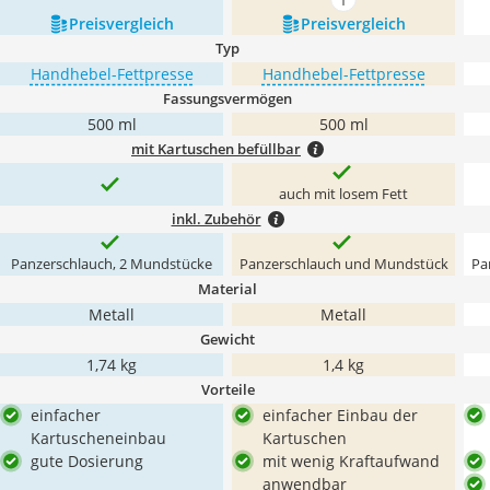
mehr anzeigen
Preis­vergleich
Preis­vergleich
Typ
Handhebel-Fettpresse
Handhebel-Fettpresse
Fassungsvermögen
500 ml
500 ml
mit Kartuschen befüllbar
auch mit losem Fett
inkl. Zubehör
Panzerschlauch, 2 Mundstücke
Panzerschlauch und Mundstück
Pa
Material
Metall
Metall
Gewicht
1,74 kg
1,4 kg
Vorteile
einfacher
einfacher Einbau der
Kartuscheneinbau
Kartuschen
gute Dosierung
mit wenig Kraftaufwand
anwendbar