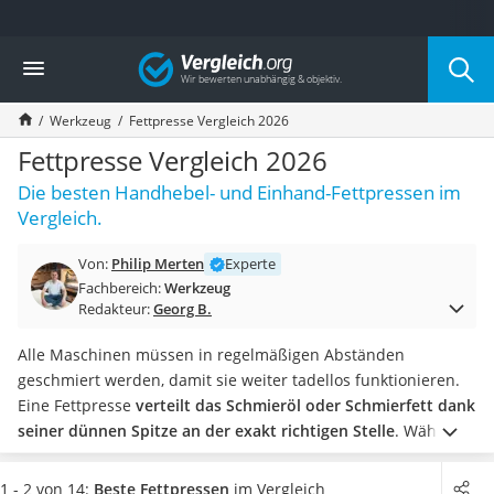
Die beliebtesten Vergleiche nach Kategorie
Vergleich
Baumarkt
Tresor feuerfest
Werkzeug
Fettpresse Vergleich 2026
Makita-Akku-Rasenmäher
Kappsäge
Fettpresse Vergleich 2026
Smartes Türschloss
Die besten Handhebel- und Einhand-Fettpressen im
Akku-Rasentrimmer
Vergleich.
Feuchtigkeitsmessgerät
Split-Klimaanlage 2 Innengeräte
Von:
Philip Merten
Experte
Pelletofen
Fachbereich:
Werkzeug
Bohrmaschine
Redakteur:
Georg B.
Tiefbrunnenpumpe
Fliesenschneider
Alle Maschinen müssen in regelmäßigen Abständen
Hochdruckreiniger
geschmiert werden, damit sie weiter tadellos funktionieren.
Doppelschleifer
Eine Fettpresse
verteilt das Schmieröl oder Schmierfett dank
Überwachungskamera
seiner dünnen Spitze an der exakt richtigen Stelle
.
Wählen
Benzinrasenmäher mit Elektrostart
Sie jetzt in unserer Test- bzw. Vergleichstabelle ein Modell
Akku-Laubsauger
aus, in welches sich
Kartuschen einsetzen
lassen. Damit lässt
1 - 2 von 14:
Beste Fettpressen
im Vergleich