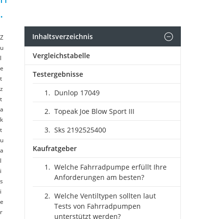
.
Inhaltsverzeichnis
Z
u
Vergleichstabelle
l
e
Testergebnisse
t
z
Dunlop 17049
t
a
Topeak Joe Blow Sport III
k
Sks ‎2192525400
t
u
Kaufratgeber
a
l
Welche Fahrradpumpe erfüllt Ihre
i
Anforderungen am besten?
s
i
Welche Ventiltypen sollten laut
e
Tests von Fahrradpumpen
r
unterstützt werden?