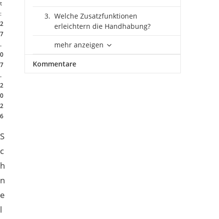
t
:
Welche Zusatzfunktionen
2
erleichtern die Handhabung?
7
.
mehr anzeigen
0
Kommentare
7
.
2
0
2
6
S
c
h
n
e
l