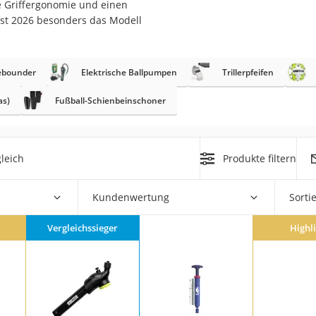
he Griffergonomie und einen
erren
ust 2026 besonders das Modell
llen
ebounder
Elektrische Ballpumpen
Trillerpfeifen
as)
Fußball-Schienbeinschoner
r
leich
Produkte filtern
rren
Kundenwertung
Sorti
eiten
Vergleichssieger
Highl