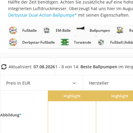
Hälfte der Zeit benötigen. Achten Sie zusätzliche auf eine ho
Trekkingschuhe H
integrierten Luftdruckmesser. Überzeugt hat uns hier im Aug
Reisetasche mit Ro
Derbystar Dual Action Ballpumpe
*
mit seinen Eigenschaften.
Klimmzugstation
Fußbälle
EM-Bälle
Ballpumpen
R
Koffer
Nachtsichtgerät
Derbystar-Fußbälle
Torwände
Fußball (Adid
Faltschloss
Handgepäck-Koffe
Aktualisiert:
07.08.2026
1 - 8 von 14:
Beste Ballpumpen
im Verg
Vibrationsplatte
Wanderschuhe He
Preis in EUR
Hersteller
Sicherheitsweste R
Highlight
Highlight
Service
Abbildung
*