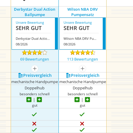
Derbystar Dual Action
Wilson NBA DRV
Ballpumpe
Pumpensatz
Unsere Bewertung
Unsere Bewertung
SEHR GUT
SEHR GUT
Derbystar Dual Action Ballpumpe
Wilson NBA DRV Pumpensatz
08/2026
08/2026
69 Bewertungen
113 Bewertungen
mehr anzeigen
mehr anzeigen
Preis­vergleich
Preis­vergleich
mechanische Handpumpe
mechanische Handpumpe
Doppelhub
Doppelhub
besonders schnell
besonders schnell
gut
gut