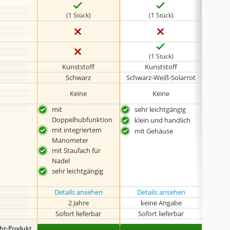
(1 Stück)
(1 Stück)
(1 Stück)
Kunststoff
Kunststoff
Schwarz
Schwarz-Weiß-Solarrot
Keine
Keine
mit
sehr leichtgängig
klei
Doppelhubfunktion
klein und handlich
mit integriertem
mit Gehäuse
Manometer
mit Staufach für
Nadel
sehr leichtgängig
Details ansehen
Details ansehen
Det
2 Jahre
keine Angabe
k
Sofort lieferbar
Sofort lieferbar
Sof
ght-Produkt