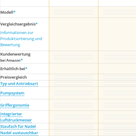
Modell
*
Vergleichsergebnis
*
Informationen zur
Produktsortierung und
Bewertung
Kundenwertung
*
bei Amazon
Erhältlich bei
*
Preis­vergleich
Typ und Antriebsart
Pumpsystem
Griffergonomie
integrierter
Luftdruckmesser
Staufach für Nadel
Nadel austauschbar