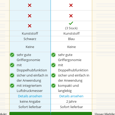
(3 Stück)
Kunststoff
Kunststoff
Schwarz
Blau
Keine
Keine
sehr gute
sehr gute
Griffergonomie
Griffergonomie
mit
mit
Doppelhubfunktion
Doppelhubfunktion
sicher und einfach in
sicher und einfach in
der Anwendung
der Anwendung
mit integriertem
kompakt und
Luftdruckmesser
langlebig
Details ansehen
Details ansehen
keine Angabe
2 Jahre
Sofort lieferbar
Sofort lieferbar
odukt
Unser Highli