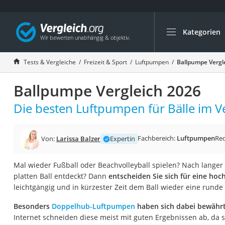
Kategorien
Die beliebtesten V
Freizeit & Sport
Tests & Vergleiche
Freizeit & Sport
Luftpumpen
Ballpumpe Vergl
Gartentrampolin
Ballpumpe Vergleich 2026
Trampolin
Metalldetektor
Die besten Luftpumpen für Bälle im V
Eufab-Fahrradträg
Trampolin 366 cm
Fachbereich:
Luftpumpen
Red
Von:
Larissa Balzer
Expertin
Fahrradschloss
Mal wieder Fußball oder Beachvolleyball spielen? Nach langer
Aluminium-Koffer
platten Ball entdeckt? Dann
entscheiden Sie sich für eine ho
Futterboot
leichtgängig und in kürzester Zeit dem Ball wieder eine runde
Air Bike
Besonders
Doppelhub-Luftpumpen
haben sich dabei bewährt
E-Bike-Dreirad
Internet schneiden diese meist mit guten Ergebnissen ab, da