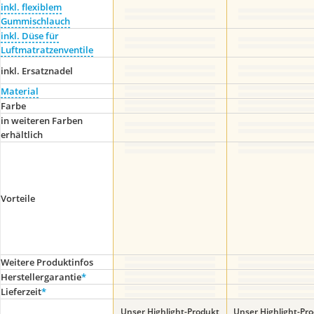
inkl. flexiblem
Gummischlauch
inkl. Düse für
Luftmatratzenventile
inkl. Ersatznadel
Material
Farbe
in weiteren Farben
erhältlich
Vorteile
Weitere Produktinfos
Herstellergarantie
*
Lieferzeit
*
Unser Highlight-Produkt
Unser Highlight-Pr