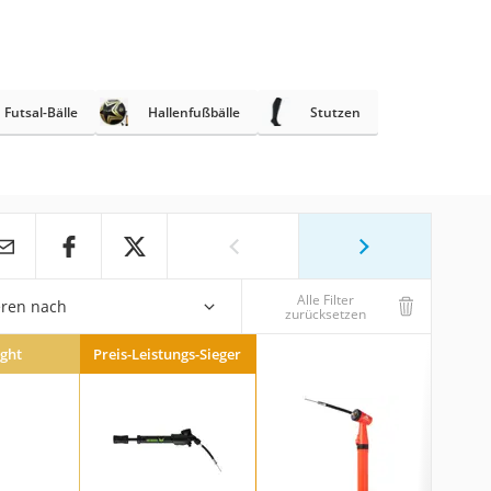
Futsal-Bälle
Hallenfußbälle
Stutzen
Alle Filter
eren nach
zurücksetzen
ight
Preis-Leistungs-Sieger