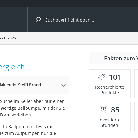
ergleiche nach Kategorie
eich 2026
Fakten zum 
ergleich
er
101
akteurin:
Steffi Brand
Recherchierte
Produkte
 Suche im Keller aber nur einen
85
chwertige Ballpumpe,
mit der Sie
 Form verleihen.
Investierte
Stunden
.
In Ballpumpen-Tests im
 sie zum Aufpumpen nur die