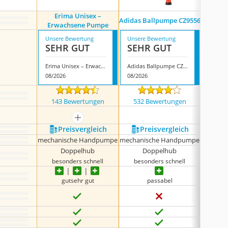
Erima Unisex –
Adidas Ballpumpe CZ9556
Derby
Erwachsene Pumpe
Unsere Bewertung
Unsere Bewertung
Unsere
SEHR GUT
SEHR GUT
SEH
Erima Unisex – Erwachsene Pumpe
Adidas Ballpumpe CZ9556
Derbys
08/2026
08/2026
08/202
143 Bewertungen
532 Bewertungen
217
mehr anzeigen
Preis­vergleich
Preis­vergleich
P
mechanische Handpumpe
mechanische Handpumpe
mechan
Doppelhub
Doppelhub
besonders schnell
besonders schnell
gut
sehr gut
passabel