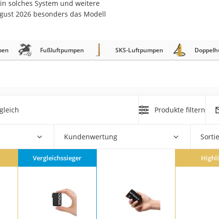
ein solches System und weitere
erren
ugust 2026 besonders das Modell
llen
pen
Fußluftpumpen
SKS-Luftpumpen
Doppelh
r
gleich
Produkte filtern
rren
Kundenwertung
Sorti
eiten
Vergleichssieger
Highl