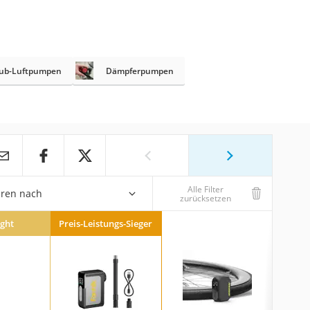
ub-Luftpumpen
Dämpferpumpen
Alle Filter
eren nach
zurücksetzen
ight
Preis-Leistungs-Sieger