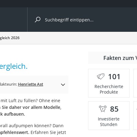
ergleiche nach Kategorie
leich 2026
Fakten zum 
rgleich.
er
101
akteurin:
Henriette Ast
Recherchierte
Produkte
 mit Luft zu füllen? Ohne eine
85
 Sie daher vor allem Modelle,
ck aufbauen.
Investierte
Stunden
d prall aufpumpen können? Dann
pfehlenswert.
Erfahren Sie jetzt