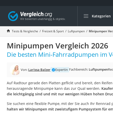
Kategorien
Die beliebtesten V
Freizeit & Sport
Tests & Vergleiche
Freizeit & Sport
Luftpumpen
Minipumpen Verg
Gartentrampolin
Minipumpen Vergleich 2026
Trampolin
Metalldetektor
Die besten Mini-Fahrradpumpen im Ve
Eufab-Fahrradträg
Trampolin 366 cm
Fachbereich:
Luftpumpen
Red
Von:
Larissa Balzer
Expertin
Fahrradschloss
Auf Radtour gerade den Platten geflickt und bereit, den Reifen
Aluminium-Koffer
herausragende Minipumpe kann das zur Qual werden.
Kaufen
Futterboot
die leichtgängig sind und mit nur wenigen Hüben hohen Dru
Air Bike
Sie suchen eine flexible Pumpe, mit der Sie auch Ihr Rennra
E-Bike-Dreirad
halten wir Minipumpen mit zweistufigem Pumpsystem für em