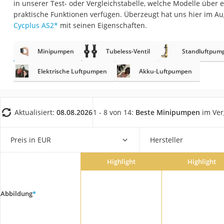
in unserer Test- oder Vergleichstabelle, welche Modelle über 
Trekkingschuhe H
praktische Funktionen verfügen. Überzeugt hat uns hier im A
Reisetasche mit Ro
Cycplus AS2
*
mit seinen Eigenschaften.
Klimmzugstation
Minipumpen
Tubeless-Ventil
Standluftpum
Koffer
Nachtsichtgerät
Elektrische Luftpumpen
Akku-Luftpumpen
Faltschloss
Handgepäck-Koffe
Aktualisiert:
08.08.2026
1 - 8 von 14:
Beste Minipumpen
im Ver
Vibrationsplatte
Wanderschuhe He
Preis in EUR
Hersteller
Sicherheitsweste R
Highlight
Highlight
Service
Abbildung
*