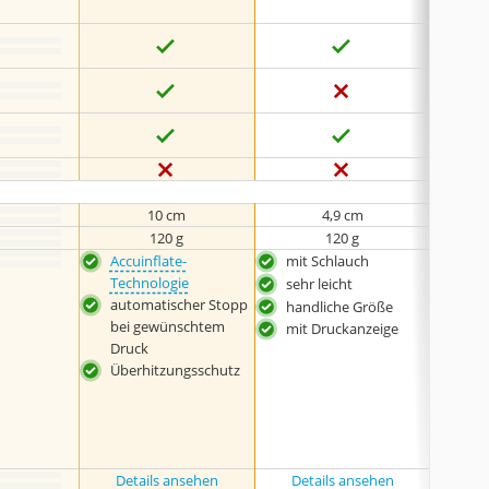
10 cm
4,9 cm
120 g
120 g
Accuinflate-
mit Schlauch
ger
Technologie
sehr leicht
mit
automatischer Stopp
handliche Größe
bes
bei gewünschtem
und
mit Druckanzeige
Druck
Überhitzungsschutz
Details ansehen
Details ansehen