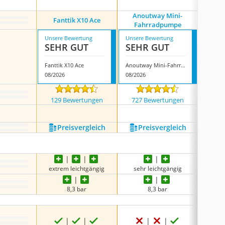
Anoutway Mini-
Fanttik X10 Ace
Lezyn
Fahrradpumpe
Unsere Bewertung
Unsere Bewertung
Unsere
SEHR GUT
SEHR GUT
SEH
Fanttik X10 Ace
Anoutway Mini-Fahrradpumpe
Lezyne
08/2026
08/2026
08/202
129 Bewertungen
727 Bewertungen
1596
Preis­vergleich
Preis­vergleich
P
extrem leichtgängig
sehr leichtgängig
extr
8,3 bar
8,3 bar