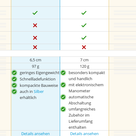
6,5 cm
7 cm
97 g
120 g
geringes Eigengewicht
besonders kompakt
und handlich
Schnellladefunktion
mit elektronischem
kompackte Bauweise
Manometer
auch in
Silber
automatische
erhältlich
Abschaltung
umfangreiches
Zubehör im
Lieferumfang
enthalten
Details ansehen
Details ansehen