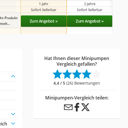
1 Jahr
2 Jahre
Sofort lieferbar
Sofort lieferbar
Sof
ght-Produkt
Zum Angebot »
Zum Angebot »
Zu
telt...
Hat Ihnen dieser Minipumpen
Vergleich gefallen?
4,4 / 5
(26) Bewertungen
Minipumpen-Vergleich teilen:
eich