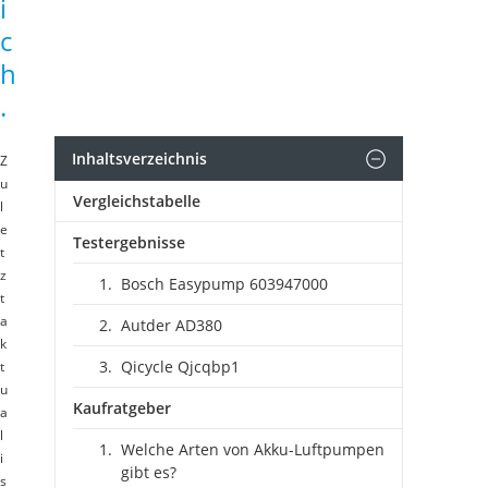
i
c
h
.
Inhaltsverzeichnis
Z
u
Vergleichstabelle
l
e
Testergebnisse
t
z
Bosch Easypump 603947000
t
a
Autder ‎AD380
k
Qicycle Qjcqbp1
t
u
Kaufratgeber
a
l
Welche Arten von Akku-Luftpumpen
i
gibt es?
s