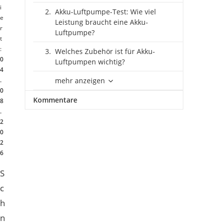
i
Akku-Luftpumpe-Test: Wie viel
e
Leistung braucht eine Akku-
r
Luftpumpe?
t
:
Welches Zubehör ist für Akku-
0
Luftpumpen wichtig?
4
.
mehr anzeigen
0
Kommentare
8
.
2
0
2
6
S
c
h
n