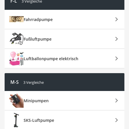
F-L
3 Vergleiche
Fahrradpumpe
Fußluftpumpe
Luftballonpumpe elektrisch
M-S
3 Vergleiche
Minipumpen
SKS-Luftpumpe