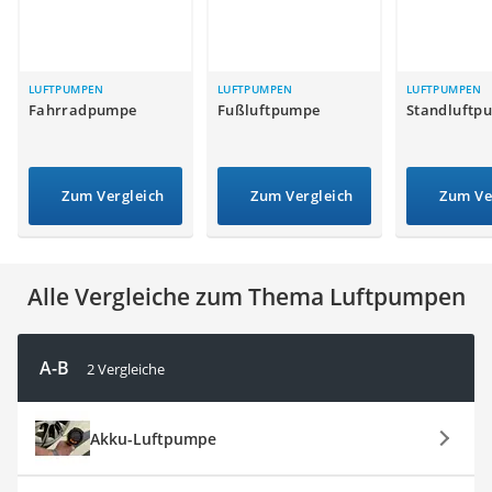
Handgepäck-Koffer
Vibrationsplatte
Wanderschuhe Herren
Sicherheitsweste Reiten
LUFTPUMPEN
LUFTPUMPEN
LUFTPUMPEN
Fahrradpumpe
Fußluftpumpe
Standluftp
Service
Zum Vergleich
Zum Vergleich
Zum Ve
Alle Vergleiche zum Thema Luftpumpen
A-B
2 Vergleiche
Akku-Luftpumpe