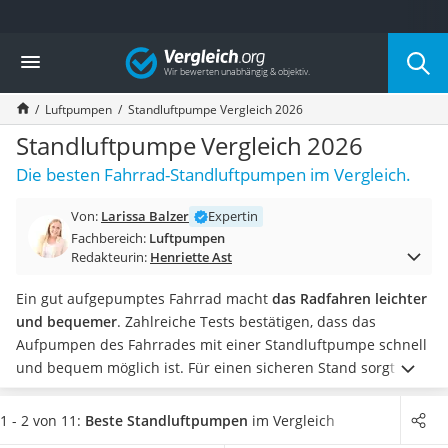
Die beliebtesten Vergleiche nach Kategorie
Vergleich
Freizeit & Sport
Gartentrampolin
Luftpumpen
Standluftpumpe Vergleich 2026
Trampolin
Metalldetektor
Standluftpumpe Vergleich 2026
Eufab-Fahrradträger
Die besten Fahrrad-Standluftpumpen im Vergleich.
Trampolin 366 cm
Fahrradschloss
Von:
Larissa Balzer
Expertin
Aluminium-Koffer
Fachbereich:
Luftpumpen
Futterboot
Redakteurin:
Henriette Ast
Air Bike
E-Bike-Dreirad
Ein gut aufgepumptes Fahrrad macht
das Radfahren leichter
Trekkingschuhe Herren
und bequemer
. Zahlreiche Tests bestätigen, dass das
Reisetasche mit Rollen
Aufpumpen des Fahrrades mit einer Standluftpumpe schnell
Klimmzugstation
und bequem möglich ist. Für einen sicheren Stand sorgt
Koffer
hierbei
eine rutschfeste Trittfläche
. Ein ergonomischer Griff
Nachtsichtgerät
lässt
die Hände weniger ermüden
.
Damit Sie den erreichten
1 - 2 von 11:
Beste Standluftpumpen
im Vergleich
Faltschloss
Reifendruck auf dem Manometer möglichst bequem ablesen