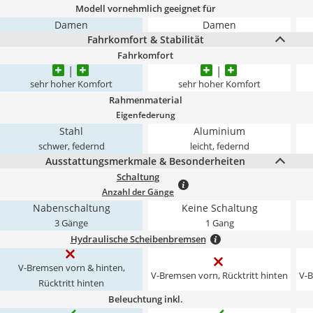
Modell vornehmlich geeignet für
Damen
Damen
Fahrkomfort & Stabilität
Fahrkomfort
sehr hoher Komfort
sehr hoher Komfort
Rahmenmaterial
Eigenfederung
Stahl
Aluminium
schwer, federnd
leicht, federnd
Ausstattungsmerkmale & Besonderheiten
Schaltung
Anzahl der Gänge
Nabenschaltung
Keine Schaltung
3 Gänge
1 Gang
Hydraulische Scheibenbremsen
V-Bremsen vorn & hinten,
V-Bremsen vorn, Rücktritt hinten
V-B
Rücktritt hinten
Beleuchtung inkl.