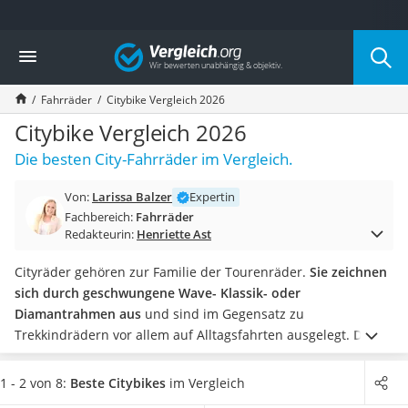
Die beliebtesten Vergleiche nach Kategorie
Vergleich
Freizeit & Sport
Gartentrampolin
Fahrräder
Citybike Vergleich 2026
Trampolin
Metalldetektor
Citybike Vergleich 2026
Eufab-Fahrradträger
Die besten City-Fahrräder im Vergleich.
Trampolin 366 cm
Fahrradschloss
Von:
Larissa Balzer
Expertin
Aluminium-Koffer
Fachbereich:
Fahrräder
Futterboot
Redakteurin:
Henriette Ast
Air Bike
E-Bike-Dreirad
Cityräder gehören zur Familie der Tourenräder.
Sie zeichnen
Trekkingschuhe Herren
sich durch geschwungene Wave- Klassik- oder
Reisetasche mit Rollen
Diamantrahmen aus
und sind im Gegensatz zu
Klimmzugstation
Trekkindrädern vor allem auf Alltagsfahrten ausgelegt.
Die
Koffer
Sitzposition sollte aufrecht sein,
der Lenker ist in den
Nachtsichtgerät
meisten Fällen geschwungen.
Falls Sie sich für ein Cityrad
1 - 2 von 8:
Beste Citybikes
im Vergleich
Faltschloss
entscheiden,
sollte für Sie der Komfort im Vordergrund