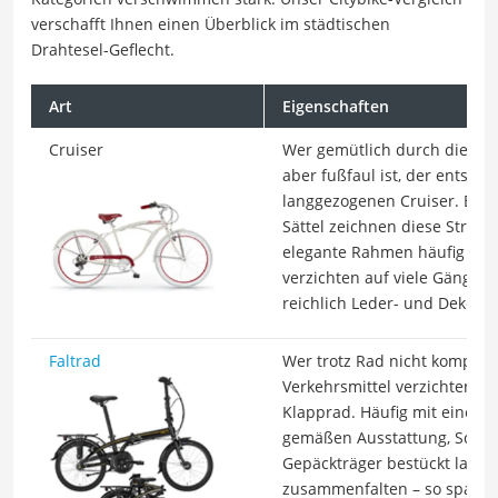
verschafft Ihnen einen Überblick im städtischen
Drahtesel-Geflecht.
Art
Eigenschaften
Cruiser
Wer gemütlich durch die Str
aber fußfaul ist, der entsche
langgezogenen Cruiser. Brei
Sättel zeichnen diese Streets
elegante Rahmen häufig aus S
verzichten auf viele Gänge, 
reichlich Leder- und Dekor-De
Faltrad
Wer trotz Rad nicht komplett
Verkehrsmittel verzichten möc
Klapprad. Häufig mit einer 
gemäßen Ausstattung, Schal
Gepäckträger bestückt lassen
zusammenfalten – so spart 