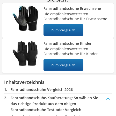
Handgepäck-Koffer
viele Produkte
aus atmungsaktiven Materialien gefertigt
und
Vibrationsplatte
Fahrradhandschuhe Erwachsene
darüber hinaus mit Belüftungskanälen ausgestattet. Die
Die empfehlenswertesten
Wanderschuhe Herren
besten Handschuhe sind zudem
mit Reflektoren bestückt,
Fahrradhandschuhe für Erwachsene
Sicherheitsweste Reiten
sodass Sie für Andere auch im Dunkeln sichtbar sind. Bei
Service
welchen Modellen das der Fall ist, erfahren Sie in
Zum Vergleich
nachfolgender Test- und Vergleichstabelle.
Fahrradhandschuhe Kinder
Die empfehlenswertesten
Fahrradhandschuhe für Kinder
Zum Vergleich
Inhaltsverzeichnis
Fahrradhandschuhe Vergleich 2026
Fahrradhandschuhe-Kaufberatung
: So wählen Sie
das richtige Produkt aus dem obigen
Fahrradhandschuhe Test oder Vergleich