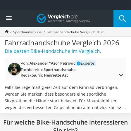
Die beliebtesten Vergleiche nach Kategorie
Vergleich
Freizeit & Sport
Gartentrampolin
Sporthandschuhe
Fahrradhandschuhe Vergleich 2026
Trampolin
Metalldetektor
Fahrradhandschuhe Vergleich 2026
Eufab-Fahrradträger
Die besten Bike-Handschuhe im Vergleich.
Trampolin 366 cm
Fahrradschloss
Von:
Alexander "Azo" Petrovic
Experte
Aluminium-Koffer
Fachbereich:
Sporthandschuhe
Futterboot
Redakteurin:
Henriette Ast
Air Bike
E-Bike-Dreirad
Falls Sie regelmäßig viel Zeit auf dem Fahrrad verbringen,
Trekkingschuhe Herren
werden Sie merken, dass besonders eine sportliche
Reisetasche mit Rollen
Sitzposition die Hände stark belastet. Für Mountainbilker
Klimmzugstation
wegen des verbesserten Grips ohnehin alternativlos können
Koffer
gepolsterte Fahrradhandschuhe aber auch
auf längeren
Nachtsichtgerät
Für welche Bike-Handschuhe interessieren
Fahrradtouren für entsprechende Entlastung sorgen.
Damit
Faltschloss
Sie im Sommer an den Händen nicht zu stark schwitzen, sind
Sie sich?