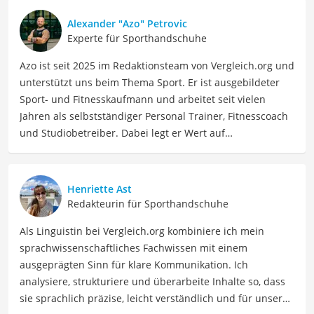
Alexander "Azo" Petrovic
Experte für Sporthandschuhe
Azo ist seit 2025 im Redaktionsteam von Vergleich.org und
unterstützt uns beim Thema Sport. Er ist ausgebildeter
Sport- und Fitnesskaufmann und arbeitet seit vielen
Jahren als selbstständiger Personal Trainer, Fitnesscoach
und Studiobetreiber. Dabei legt er Wert auf
kontinuierliche Weiterbildungen im Bereich
Trainingslehre, Sportwissenschaft, Athletiktraining und
Gerätekompetenz. Zusätzlich ist Azo aktiver
Henriette Ast
Wettkampfsportler (u. a. HYROX, Functional Fitness, Lauf-
Redakteurin für Sporthandschuhe
und Triathlonevents) und testet Trainingsmethoden,
Als Linguistin bei Vergleich.org kombiniere ich mein
Geräte und Produkte selbst im Alltag und im Coaching.
sprachwissenschaftliches Fachwissen mit einem
Als Ausgleich geht Azo gern in die Natur oder ins Kino,
ausgeprägten Sinn für klare Kommunikation. Ich
um abzuschalten.
analysiere, strukturiere und überarbeite Inhalte so, dass
sie sprachlich präzise, leicht verständlich und für unsere