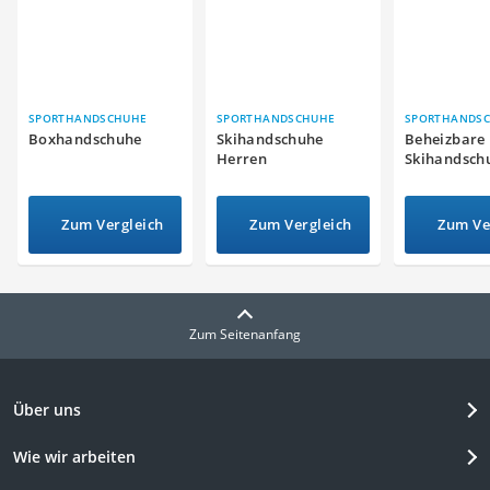
SPORTHANDSCHUHE
SPORTHANDSCHUHE
SPORTHANDS
Boxhandschuhe
Skihandschuhe
Beheizbare
Herren
Skihandsch
Zum Vergleich
Zum Vergleich
Zum Ve
Zum Seitenanfang
Über uns
Wie wir arbeiten