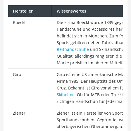
Hersteller
Wissenswertes
Roeckl
Die Firma Roeckl wurde 1839 gegründe
Handschuhe und Accessoires her. Der
befindet sich in München. Zum Produk
Sports gehören neben Fahrradhands
Reithandschuhe
und Skihandschuhe. 
Qualität, allerdings rangieren die F
Marke preislich im oberen Mittelfeld.
Giro
Giro ist eine US-amerikanische Mark
Firma 1985. Der Hauptsitz des Untern
Cruz. Bekannt ist Giro vor allem für
Skihelme
. Ob für MTB oder Trekkingbi
richtigen Handschuh für Jedermann.
Ziener
Ziener ist ein Hersteller von Sportbe
Sporthandschuhen. Gegründet wurde
oberbayerischen Oberammergau. Ziene