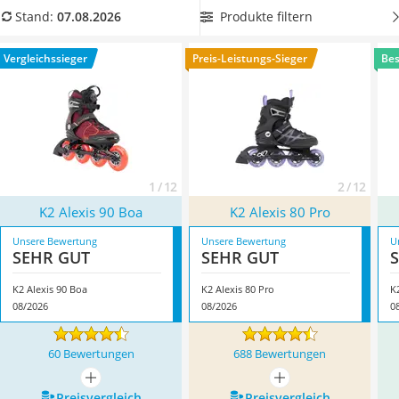
Handgepäck-Koffer
nicht,
Protektoren
zu tragen. Überzeugt hat uns hier im
Produkte filtern
Stand:
07.08.2026
Vibrationsplatte
August 2026 besonders das Modell
K2 Alexis 90 Boa
*
mit
Wanderschuhe Herren
seinen Eigenschaften.
Vergleichssieger
Preis-Leistungs-Sieger
Bes
Sicherheitsweste Reiten
Service
1 / 12
2 / 12
K2 Alexis 90 Boa
K2 Alexis 80 Pro
Unsere Bewertung
Unsere Bewertung
U
SEHR GUT
SEHR GUT
K2 Alexis 90 Boa
K2 Alexis 80 Pro
K
08/2026
08/2026
0
60 Bewertungen
688 Bewertungen
mehr anzeigen
mehr anzeigen
Preis­vergleich
Preis­vergleich