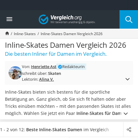
Die beliebtesten Vergleiche nach Kategorie
Vergleich
Freizeit & Sport
Gartentrampolin
Inline-Skates
Inline-Skates Damen Vergleich 2026
Trampolin
Metalldetektor
Inline-Skates Damen Vergleich 2026
Eufab-Fahrradträger
Die besten Inliner für Damen im Vergleich.
Trampolin 366 cm
Fahrradschloss
Von:
Henriette Ast
Redakteurin
Aluminium-Koffer
schreibt über:
Skaten
Futterboot
Lektorin:
Alina V.
Air Bike
E-Bike-Dreirad
Inline-Skates bieten sich bestens für die sportliche
Trekkingschuhe Herren
Betätigung an. Ganz gleich, ob Sie sich fit halten oder aber
Reisetasche mit Rollen
Tricks einüben möchten – mit den passenden Skates ist alles
Klimmzugstation
möglich.
Wählen Sie jetzt ein Paar
Inline-Skates für Damen
Koffer
aus unserem Vergleich aus, die über größere Rollen
Nachtsichtgerät
verfügen. So sind Sie im eigenen Test
schneller unterwegs
1 - 2 von 12:
Beste Inline-Skates Damen
im Vergleich
Faltschloss
und können Ihre Kondition ausbauen. Vergessen Sie dabei