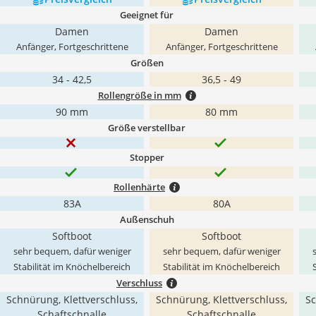
Geeignet für
Damen
Damen
Anfänger, Fortgeschrittene
Anfänger, Fortgeschrittene
Größen
34 - 42,5
36,5 - 49
Rollengröße in mm
90 mm
80 mm
Größe verstellbar
Stopper
Rollenhärte
83A
80A
Außenschuh
Softboot
Softboot
sehr bequem, dafür weniger
sehr bequem, dafür weniger
Stabilität im Knöchelbereich
Stabilität im Knöchelbereich
Verschluss
Schnürung, Klettverschluss,
Schnürung, Klettverschluss,
Sc
Schaftschnalle
Schaftschnalle