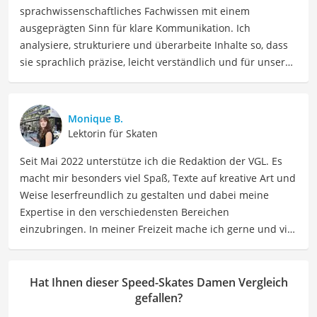
sprachwissenschaftliches Fachwissen mit einem
ausgeprägten Sinn für klare Kommunikation. Ich
analysiere, strukturiere und überarbeite Inhalte so, dass
sie sprachlich präzise, leicht verständlich und für unsere
Leser:innen informierend sind. Mein Schwerpunkt liegt
dabei unter anderem auf Freizeit-Themen. Auch privat
beschäftige ich mich gerne mit verschiedenen Hobbys
Monique B.
und Freizeitaktivitäten. Dieses Interesse spiegelt sich in
Lektorin für Skaten
meinen Beiträgen wider, die sich mit Freizeitideen,
Seit Mai 2022 unterstütze ich die Redaktion der VGL. Es
Reiseempfehlungen, Hobbytipps und Anregungen für die
macht mir besonders viel Spaß, Texte auf kreative Art und
Freizeitgestaltung befassen.
Weise leserfreundlich zu gestalten und dabei meine
Der Speed-Skates Damen-Vergleich ist aus unserer Sicht
Expertise in den verschiedensten Bereichen
besonders empfehlenswert für
Inliner-Fahrerinnen
.
einzubringen. In meiner Freizeit mache ich gerne und viel
Sport und probiere dabei immer wieder neue Sportarten
aus. Als Lektorin liegt mein Fokus darauf, Texte auf ihre
Klarheit, Verständlichkeit und stilistische Korrektheit zu
Hat Ihnen dieser Speed-Skates Damen Vergleich
überprüfen. Mein Ziel ist es dabei, die Qualität und den
gefallen?
Ausdruck der Texte zu verbessern, um Ihnen eine