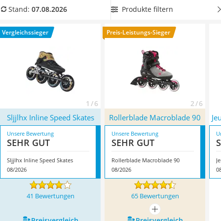
Handgepäck-Koffer
Ihrer Lieblingsstrecke nichts mehr im Wege. Zur Sicherheit
Produkte filtern
Stand:
07.08.2026
Vibrationsplatte
bestellen Sie passende
Knieschoner
gleich mit. Überzeugt
Wanderschuhe Herren
hat uns hier im August 2026 besonders das Modell
Sljjlhx
Vergleichssieger
Preis-Leistungs-Sieger
Sicherheitsweste Reiten
Inline Speed Skates
*
mit seinen Eigenschaften.
Service
1 / 6
2 / 6
Sljjlhx Inline Speed Skates
Rollerblade Macroblade 90
Je
Unsere Bewertung
Unsere Bewertung
U
SEHR GUT
SEHR GUT
Sljjlhx Inline Speed Skates
Rollerblade Macroblade 90
J
08/2026
08/2026
0
41 Bewertungen
65 Bewertungen
mehr anzeigen
Preis­vergleich
Preis­vergleich