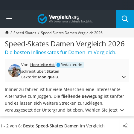
Die beliebtesten Vergleiche nach Kategorie
Vergleich
Freizeit & Sport
Gartentrampolin
Speed-Skates
Speed-Skates Damen Vergleich 2026
Trampolin
Metalldetektor
Speed-Skates Damen Vergleich 2026
Eufab-Fahrradträger
Die besten Inlineskates für Damen im Vergleich.
Trampolin 366 cm
Fahrradschloss
Von:
Henriette Ast
Redakteurin
Aluminium-Koffer
schreibt über:
Skaten
Futterboot
Lektorin:
Monique B.
Air Bike
E-Bike-Dreirad
Inliner zu fahren ist für viele Menschen eine interessante
Trekkingschuhe Herren
Alternative zum Joggen. Die
fließende Bewegung
ist sanfter
Reisetasche mit Rollen
und es lassen sich weitere Strecken zurücklegen,
Klimmzugstation
vorausgesetzt der Untergrund ist eben.
Wählen Sie jetzt ein
Koffer
Paar
Speed-Skates für Damen
aus unserem Vergleich aus,
Nachtsichtgerät
wenn Sie vor allem höhere Geschwindigkeiten erreichen
1 - 2 von 6:
Beste Speed-Skates Damen
im Vergleich
Faltschloss
möchten. Dank größerer Rollen steht dem eigenen Test auf