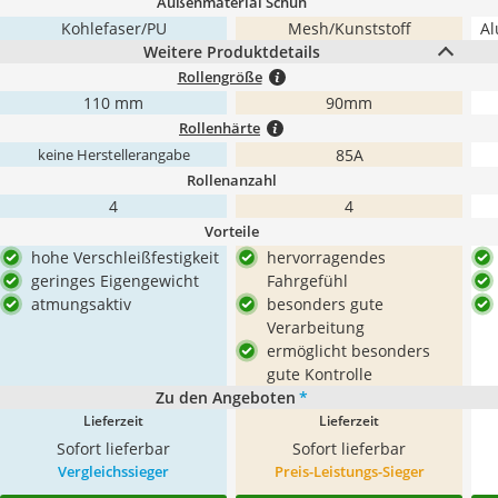
Außenmaterial Schuh
Kohlefaser/PU
Mesh/Kunststoff
Al
Weitere Produktdetails
Rollengröße
110 mm
90mm
Rollenhärte
85A
keine Herstellerangabe
Rollenanzahl
4
4
Vorteile
hohe Verschleißfestigkeit
hervorragendes
geringes Eigengewicht
Fahrgefühl
atmungsaktiv
besonders gute
Verarbeitung
ermöglicht besonders
gute Kontrolle
Zu den Angeboten
*
Lieferzeit
Lieferzeit
Sofort lieferbar
Sofort lieferbar
Vergleichssieger
Preis-Leistungs-Sieger