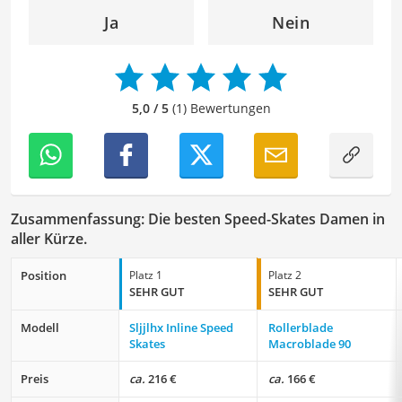
angenehme Leseerfahrung zu bieten. Durch meine
Ja
Nein
langjährige Erfahrung als Lektorin will ich vor allem dazu
beitragen, dass die Inhalte unserer Redaktion optimal
präsentiert werden und ihre volle Wirkung entfalten.
5,0 / 5
(1) Bewertungen
Zusammenfassung: Die besten Speed-Skates Damen in
aller Kürze.
Position
Platz 1
Platz 2
SEHR GUT
SEHR GUT
Modell
Sljjlhx Inline Speed
Rollerblade
Skates
Macroblade 90
Preis
ca.
216 €
ca.
166 €