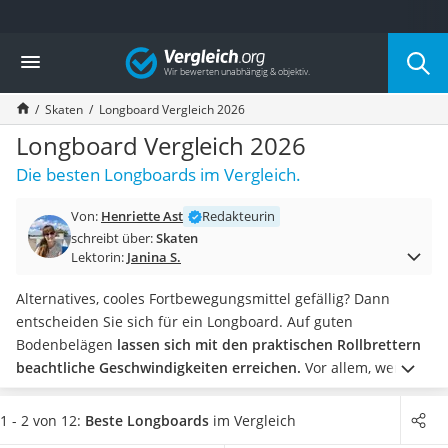
Die beliebtesten Vergleiche nach Kategorie
Vergleich
Freizeit & Sport
Gartentrampolin
Skaten
Longboard Vergleich 2026
Trampolin
Metalldetektor
Longboard Vergleich 2026
Eufab-Fahrradträger
Die besten Longboards im Vergleich.
Trampolin 366 cm
Fahrradschloss
Von:
Henriette Ast
Redakteurin
Aluminium-Koffer
schreibt über:
Skaten
Futterboot
Lektorin:
Janina S.
Air Bike
E-Bike-Dreirad
Alternatives, cooles Fortbewegungsmittel gefällig? Dann
Trekkingschuhe Herren
entscheiden Sie sich für ein Longboard. Auf guten
Reisetasche mit Rollen
Bodenbelägen
lassen sich mit den praktischen Rollbrettern
Klimmzugstation
beachtliche Geschwindigkeiten erreichen.
Vor allem, wenn
Koffer
Sie sich für ein Board mit hochwertigen Kugellagern
Nachtsichtgerät
entscheiden.
Finden Sie in unserer Test- bzw.
1 - 2 von 12:
Beste Longboards
im Vergleich
Faltschloss
Vergleichstabelle jetzt einige der besten Longboards und alle