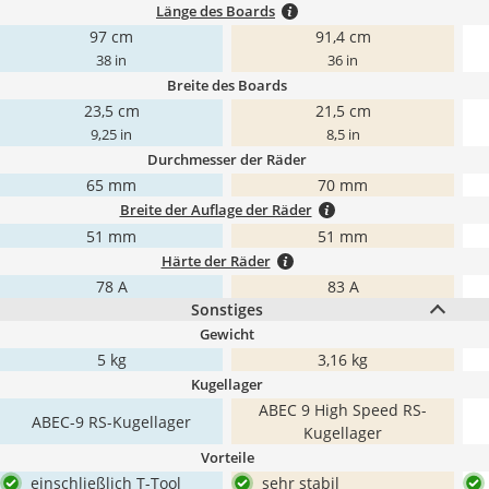
Länge des Boards
97 cm
91,4 cm
38 in
36 in
Breite des Boards
23,5 cm
21,5 cm
9,25 in
8,5 in
Durchmesser der Räder
65 mm
70 mm
Breite der Auflage der Räder
51 mm
51 mm
Härte der Räder
78 A
83 A
Sonstiges
Gewicht
5 kg
3,16 kg
Kugellager
ABEC 9 High Speed RS-
ABEC-9 RS-Kugellager
Kugellager
Vorteile
einschließlich T-Tool
sehr stabil