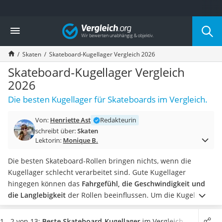
Die beliebtesten Vergleiche nach Kategorie
Vergleich
Freizeit & Sport
Gartentrampolin
Skaten
Skateboard-Kugellager Vergleich 2026
Trampolin
Metalldetektor
Skateboard-Kugellager Vergleich
Eufab-Fahrradträger
2026
Trampolin 366 cm
Die besten Kugellager für Skateboards im Vergleich.
Fahrradschloss
Aluminium-Koffer
Von:
Henriette Ast
Redakteurin
Futterboot
schreibt über:
Skaten
Air Bike
Lektorin:
Monique B.
E-Bike-Dreirad
Trekkingschuhe Herren
Die besten Skateboard-Rollen bringen nichts, wenn die
Reisetasche mit Rollen
Kugellager schlecht verarbeitet sind. Gute Kugellager
Klimmzugstation
hingegen können das
Fahrgefühl, die Geschwindigkeit und
Koffer
die Langlebigkeit
der Rollen beeinflussen.
Um die Kugellager
Nachtsichtgerät
optimal nutzen und die Lebensdauer verlängern zu können,
Faltschloss
setzen viele Skater zusätzlich
Spacer (Platzhalter) und
1 - 2 von 13:
Beste Skateboard-Kugellager
im Vergleich