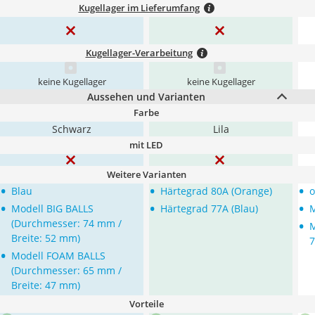
Kugellager im Lieferumfang
Kugellager-Verarbeitung
keine Kugellager
keine Kugellager
Aussehen und Varianten
Farbe
Schwarz
Lila
mit LED
Weitere Varianten
•
•
•
Blau
Härtegrad 80A (Orange)
o
•
•
•
Modell BIG BALLS
Härtegrad 77A (Blau)
M
•
(Durchmesser: 74 mm /
M
Breite: 52 mm)
7
•
Modell FOAM BALLS
(Durchmesser: 65 mm /
Breite: 47 mm)
Vorteile