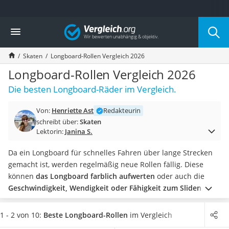
Die beliebtesten Vergleiche nach Kategorie
Vergleich
Freizeit & Sport
Gartentrampolin
Skaten
Longboard-Rollen Vergleich 2026
Trampolin
Metalldetektor
Longboard-Rollen Vergleich 2026
Eufab-Fahrradträger
Die besten Longboard-Räder im Vergleich.
Trampolin 366 cm
Fahrradschloss
Von:
Henriette Ast
Redakteurin
Aluminium-Koffer
schreibt über:
Skaten
Futterboot
Lektorin:
Janina S.
Air Bike
E-Bike-Dreirad
Da ein Longboard für schnelles Fahren über lange Strecken
Trekkingschuhe Herren
gemacht ist, werden regelmäßig neue Rollen fällig. Diese
Reisetasche mit Rollen
können
das Longboard farblich aufwerten
oder auch die
Klimmzugstation
Geschwindigkeit, Wendigkeit oder Fähigkeit zum Sliden
Koffer
verbessern
. Welche Rollen für Sie die richtigen sind, müssen
Nachtsichtgerät
Sie nicht erst in einem eigenen aufwendigen Longboard-
1 - 2 von 10:
Beste Longboard-Rollen
im Vergleich
Faltschloss
Rollen-Test herausfinden.
Sie mögen entspanntes Cruisen