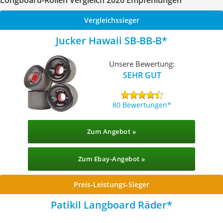
Longboard-Rollen Vergleich 2026 Empfehlungen
Vergleichssieger
Jucker Hawaii SB-BB-B
Unsere Bewertung:
SEHR GUT
80 Bewertungen
Zum Angebot »
Zum Ebay-Angebot »
Preis-Leistungs-Sieger
Patikil Langboard Räder