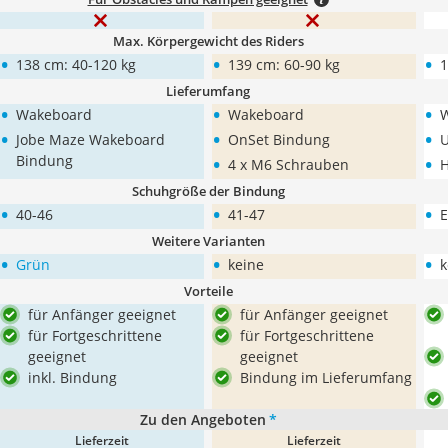
Max. Körpergewicht des Riders
•
•
•
138 cm: 40-120 kg
139 cm: 60-90 kg
1
Lieferumfang
•
•
•
Wakeboard
Wakeboard
•
•
•
Jobe Maze Wakeboard
OnSet Bindung
U
•
•
Bindung
4 x M6 Schrauben
H
Schuhgröße der Bindung
•
•
•
40-46
41-47
E
Weitere Varianten
•
•
•
Grün
keine
k
Vorteile
für Anfänger geeignet
für Anfänger geeignet
für Fortgeschrittene
für Fortgeschrittene
geeignet
geeignet
inkl. Bindung
Bindung im Lieferumfang
Zu den Angeboten
*
Lieferzeit
Lieferzeit