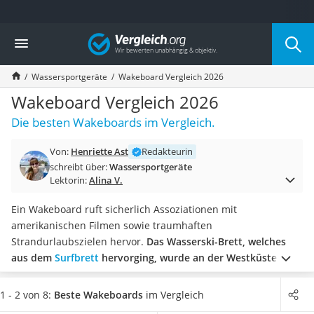
Die beliebtesten Vergleiche nach Kategorie
Vergleich
Freizeit & Sport
Gartentrampolin
Wassersportgeräte
Wakeboard Vergleich 2026
Trampolin
Metalldetektor
Wakeboard Vergleich 2026
Eufab-Fahrradträger
Die besten Wakeboards im Vergleich.
Trampolin 366 cm
Fahrradschloss
Von:
Henriette Ast
Redakteurin
Aluminium-Koffer
schreibt über:
Wassersportgeräte
Futterboot
Lektorin:
Alina V.
Air Bike
E-Bike-Dreirad
Ein Wakeboard ruft sicherlich Assoziationen mit
Trekkingschuhe Herren
amerikanischen Filmen sowie traumhaften
Reisetasche mit Rollen
Strandurlaubszielen hervor.
Das Wasserski-Brett, welches
Klimmzugstation
aus dem
Surfbrett
hervorging, wurde an der Westküste
Koffer
erfunden, damit Surfer trotz Windflauten ihrem Sport
Nachtsichtgerät
nachgehen können
.
1 - 2 von 8:
Beste Wakeboards
im Vergleich
Faltschloss
Der Hauptunterschied besteht darin, dass
ein Wakeboard