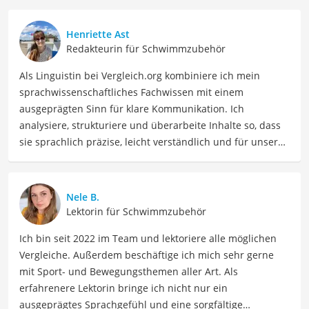
Henriette Ast
Redakteurin für Schwimmzubehör
Als Linguistin bei Vergleich.org kombiniere ich mein
sprachwissenschaftliches Fachwissen mit einem
ausgeprägten Sinn für klare Kommunikation. Ich
analysiere, strukturiere und überarbeite Inhalte so, dass
sie sprachlich präzise, leicht verständlich und für unsere
Leser:innen informierend sind. Mein Schwerpunkt liegt
dabei unter anderem auf Freizeit-Themen. Auch privat
beschäftige ich mich gerne mit verschiedenen Hobbys
Nele B.
und Freizeitaktivitäten. Dieses Interesse spiegelt sich in
Lektorin für Schwimmzubehör
meinen Beiträgen wider, die sich mit Freizeitideen,
Ich bin seit 2022 im Team und lektoriere alle möglichen
Reiseempfehlungen, Hobbytipps und Anregungen für die
Vergleiche. Außerdem beschäftige ich mich sehr gerne
Freizeitgestaltung befassen.
mit Sport- und Bewegungsthemen aller Art. Als
Der Monoflosse Kinder-Vergleich ist aus unserer Sicht
erfahrenere Lektorin bringe ich nicht nur ein
besonders empfehlenswert für
Kinder
.
ausgeprägtes Sprachgefühl und eine sorgfältige