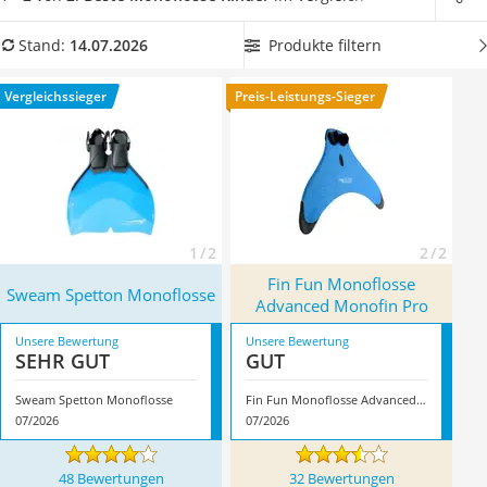
Handgepäck-Koffer
durch einen hohen Tragekomfort auszeichnet. So steht dem
Vibrationsplatte
etwas anderen Schwimmvergnügen mit dem passenden
Produkte filtern
Stand:
14.07.2026
Wanderschuhe Herren
Badeanzug
, einem Bikini oder den Badeshorts nichts mehr im
Sicherheitsweste Reiten
Wege. Überzeugt hat uns hier im Juli 2026 besonders das
Vergleichssieger
Preis-Leistungs-Sieger
Service
Modell
Sweam Spetton Monoflosse
*
mit seinen
Eigenschaften.
1 / 2
2 / 2
Fin Fun Monoflosse
Sweam Spetton Monoflosse
Advanced Monofin Pro
Unsere Bewertung
Unsere Bewertung
SEHR GUT
GUT
Sweam Spetton Monoflosse
Fin Fun Monoflosse Advanced Monofin Pro
07/2026
07/2026
48 Bewertungen
32 Bewertungen