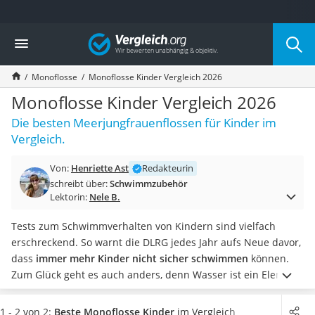
Die beliebtesten Vergleiche nach Kategorie
Vergleich
Freizeit & Sport
Gartentrampolin
Monoflosse
Monoflosse Kinder Vergleich 2026
Trampolin
Metalldetektor
Monoflosse Kinder Vergleich 2026
Eufab-Fahrradträger
Die besten Meerjungfrauenflossen für Kinder im
Trampolin 366 cm
Vergleich.
Fahrradschloss
Aluminium-Koffer
Von:
Henriette Ast
Redakteurin
Futterboot
schreibt über:
Schwimmzubehör
Air Bike
Lektorin:
Nele B.
E-Bike-Dreirad
Trekkingschuhe Herren
Tests zum Schwimmverhalten von Kindern sind vielfach
Reisetasche mit Rollen
erschreckend. So warnt die DLRG jedes Jahr aufs Neue davor,
Klimmzugstation
dass
immer mehr Kinder nicht sicher schwimmen
können.
Koffer
Zum Glück geht es auch anders, denn Wasser ist ein Element,
Nachtsichtgerät
in dem sich viel ausprobieren lässt.
Wählen Sie jetzt eine
Faltschloss
Monoflosse für Kinder
aus unserem Vergleich aus, die sich
1 - 2 von 2:
Beste Monoflosse Kinder
im Vergleich