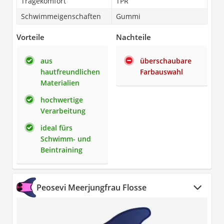
Tragekomfort
TPR
Schwimmeigenschaften
Gummi
Vorteile
Nachteile
aus
überschaubare
hautfreundlichen
Farbauswahl
Materialien
hochwertige
Verarbeitung
ideal fürs
Schwimm- und
Beintraining
Peosevi Meerjungfrau Flosse