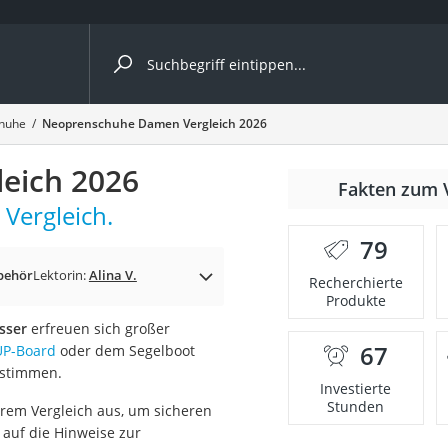
ergleiche nach Kategorie
huhe
Neoprenschuhe Damen Vergleich 2026
eich 2026
Fakten zum 
Vergleich.
er
79
behör
Lektorin:
Alina V.
Recherchierte
Produkte
sser
erfreuen sich großer
67
UP-Board
oder dem Segelboot
 stimmen.
Investierte
Stunden
rem Vergleich aus, um sicheren
 auf die Hinweise zur