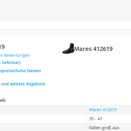
19
Mares 412619
44 Bewertungen
t lieferbar
)
Neoprenschuhe Damen
h und weitere Angebote
ils
Mares 412619
35 - 47
Fallen groß aus