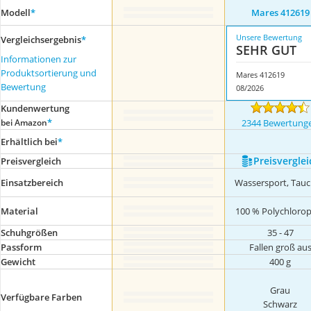
Modell
*
Mares 412619
Unsere Bewertung
Vergleichsergebnis
*
SEHR GUT
Informationen zur
Produktsortierung und
Mares 412619
Bewertung
08/2026
Kundenwertung
*
bei Amazon
2344 Bewertung
Erhältlich bei
*
Preis­verglei
Preis­vergleich
Einsatzbereich
Wassersport, Tau
Material
100 % Polychloro
Schuhgrößen
35 - 47
Passform
Fallen groß au
Gewicht
400 g
Grau
Verfügbare Farben
Schwarz