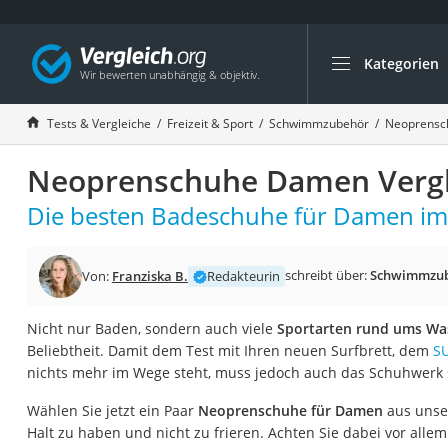
Kategorien
Die beliebtesten V
Freizeit & Sport
Tests & Vergleiche
Freizeit & Sport
Schwimmzubehör
Neoprensc
Gartentrampolin
Neoprenschuhe Damen Vergl
Trampolin
Metalldetektor
Die besten Badeschuhe für Damen im 
Eufab-Fahrradträg
Trampolin 366 cm
schreibt über:
Schwimmzu
Von:
Franziska B.
Redakteurin
Fahrradschloss
Nicht nur Baden, sondern auch viele
Sportarten rund ums Wa
Aluminium-Koffer
Beliebtheit. Damit dem Test mit Ihren neuen Surfbrett, dem
S
Futterboot
nichts mehr im Wege steht, muss jedoch auch das Schuhwerk
Air Bike
Wählen Sie jetzt ein Paar
Neoprenschuhe für Damen
aus unse
E-Bike-Dreirad
Halt zu haben und nicht zu frieren. Achten Sie dabei vor allem