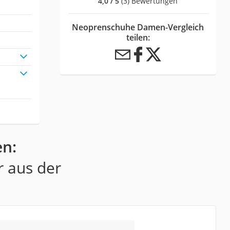
4,0 / 5
(3) Bewertungen
Neoprenschuhe Damen-Vergleich
teilen:
n:
r aus der