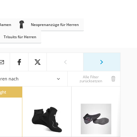
 Damen
Neoprenanzüge für Herren
Trisuits für Herren
Alle Filter
eren nach
zurücksetzen
ight