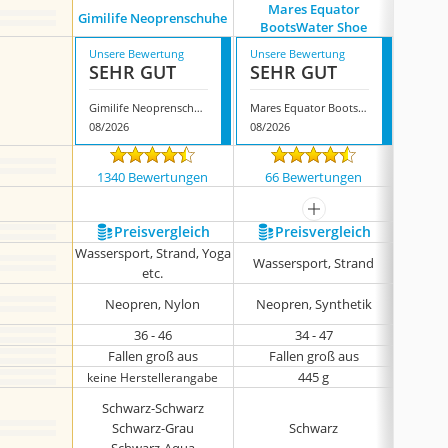
Mares Equator
Gimilife Neoprenschuhe
Saguar
BootsWater Shoe
Unsere Bewertung
Unsere Bewertung
Unsere
SEHR GUT
SEHR GUT
GUT
Gimilife Neoprenschuhe
Mares Equator BootsWater Shoe
08/2026
08/2026
08/202
1340 Bewertungen
66 Bewertungen
7934
mehr anzeigen
Preis­vergleich
Preis­vergleich
P
Wassersport, Strand, Yoga
Wassersport, Strand
Wasse
etc.
Neopren, Nylon
Neopren, Synthetik
Polye
36 - 46
34 - 47
Fallen groß aus
Fallen groß aus
Fa
445 g
keine Herstellerangabe
keine 
Schwarz-Schwarz
Schwarz-Grau
Schwarz