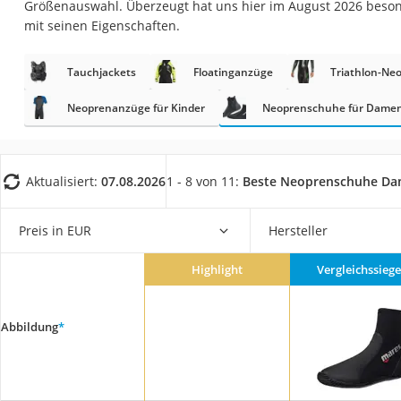
Größenauswahl. Überzeugt hat uns hier im August 2026 beso
Trekkingschuhe H
mit seinen Eigenschaften.
Reisetasche mit Ro
Klimmzugstation
Tauchjackets
Floatinganzüge
Triathlon-Ne
Koffer
Neoprenanzüge für Kinder
Neoprenschuhe für Dame
Nachtsichtgerät
Faltschloss
Aktualisiert:
07.08.2026
1 - 8 von 11:
Beste Neoprenschuhe D
Handgepäck-Koffe
Vibrationsplatte
Preis in EUR
Hersteller
Wanderschuhe He
Sicherheitsweste R
Highlight
Vergleichssiege
Service
Abbildung
*