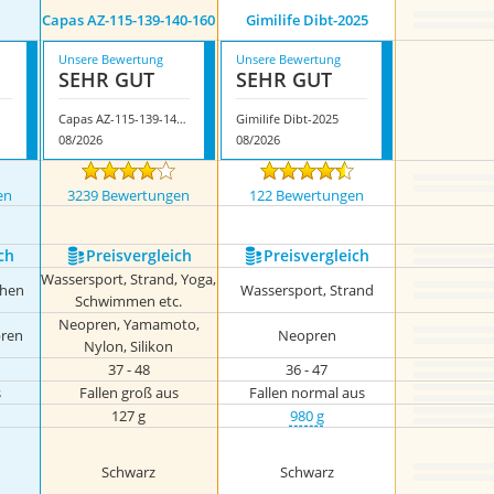
Capas AZ-115-139-140-160
Gimilife Dibt-2025
Unsere Bewertung
Unsere Bewertung
SEHR GUT
SEHR GUT
Capas AZ-115-139-140-160
Gimilife Dibt-2025
08/2026
08/2026
en
3239 Bewertungen
122 Bewertungen
ch
Preis­vergleich
Preis­vergleich
Wassersport, Strand, Yoga,
chen
Wassersport, Strand
Schwimmen etc.
Neopren, Yamamoto,
pren
Neopren
Nylon, Silikon
37 - 48
36 - 47
s
Fallen groß aus
Fallen normal aus
127 g
980 g
Schwarz
Schwarz