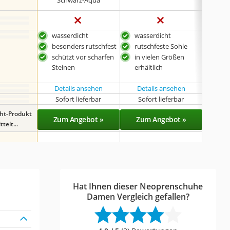
Schwarz-Aqua
u
wasserdicht
wasserdicht
in v
ver
besonders rutschfest
rutschfeste Sohle
erhä
schützt vor scharfen
in vielen Größen
seh
Steinen
erhältlich
troc
Details ansehen
Details ansehen
Det
Sofort lieferbar
Sofort lieferbar
Sof
ght-Produkt
Zum Angebot »
Zum Angebot »
Zu
telt...
Hat Ihnen dieser Neoprenschuhe
Damen Vergleich gefallen?