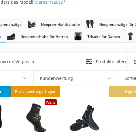
nders das Modell
Mares 412619
*
erren
llen
oprenanzüge
Neopren-Handschuhe
Neoprenanzüge für
n
Neoprenschuhe für Herren
Trisuits für Damen
amen
im Vergleich
Produkte filtern
r
Kundenwertung
Sorti
rren
eiten
r
Preis-Leistungs-Sieger
Highl
Neu