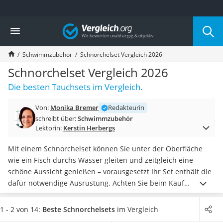
Die beliebtesten Vergleiche nach Kategorie
Vergleich
Freizeit & Sport
Gartentrampolin
Schwimmzubehör
Schnorchelset Vergleich 2026
Trampolin
Metalldetektor
Schnorchelset Vergleich 2026
Eufab-Fahrradträger
Die besten Tauchsets im Vergleich.
Trampolin 366 cm
Fahrradschloss
Von:
Monika Bremer
Redakteurin
Aluminium-Koffer
schreibt über:
Schwimmzubehör
Futterboot
Lektorin:
Kerstin Herbergs
Air Bike
E-Bike-Dreirad
Mit einem Schnorchelset können Sie unter der Oberfläche
Trekkingschuhe Herren
wie ein Fisch durchs Wasser gleiten und zeitgleich eine
Reisetasche mit Rollen
schöne Aussicht genießen – vorausgesetzt Ihr Set enthält die
Klimmzugstation
dafür notwendige Ausrüstung. Achten Sie beim Kauf
Koffer
besonders darauf,
ob auch Flossen dabei sind, denn das ist
Nachtsichtgerät
nicht immer der Fall.
Zudem ist es von Vorteil, wenn der
1 - 2 von 14:
Beste Schnorchelsets
im Vergleich
Faltschloss
Schnorchel mit einem zusätzlichen Spritzschutz