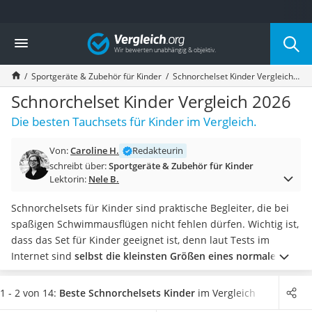
Die beliebtesten Vergleiche nach Kategorie
Vergleich
Kind & Baby
Babyphone mit 2 Kameras
Sportgeräte & Zubehör für Kinder
Schnorchelset Kinder Vergleich 2026
Walkie-Talkie Kinder
Kindermatratzen
Schnorchelset Kinder Vergleich 2026
Babywippe
Die besten Tauchsets für Kinder im Vergleich.
Rollschuhe für Kinder
Tischkicker
Von:
Caroline H.
Redakteurin
Laufrad
schreibt über:
Sportgeräte & Zubehör für Kinder
Kinderschubkarre
Lektorin:
Nele B.
Babyschlafsack
Kinderuhr
Schnorchelsets für Kinder sind praktische Begleiter, die bei
Babyphone
spaßigen Schwimmausflügen nicht fehlen dürfen. Wichtig ist,
Treppenschutzgitter
dass das Set für Kinder geeignet ist, denn laut Tests im
Kindersitz ab 4 Jahren
Internet sind
selbst die kleinsten Größen eines normalen
Kinderroller 3 Räder
Schnorchelsets für schmale Kindergesichter zu groß
.
Zudem
Ferngesteuertes Auto
sollte der Schnorchel mit einem Spritzwasserschutz sowie
1 - 2 von 14:
Beste Schnorchelsets Kinder
im Vergleich
Kindersitz 15–36 kg
einem Ausblasventil ausgestattet sein
, um für mehr