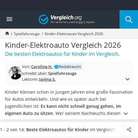
Die beliebtesten Vergleiche nach Kategorie
Vergleich
Kind & Baby
Babyphone mit 2 Kameras
Spielfahrzeuge
Kinder-Elektroauto Vergleich 2026
Walkie-Talkie Kinder
Kindermatratzen
Kinder-Elektroauto Vergleich 2026
Babywippe
Die besten Elektroautos für Kinder im Vergleich.
Rollschuhe für Kinder
Tischkicker
Von:
Caroline H.
Redakteurin
Laufrad
schreibt über:
Spielfahrzeuge
Kinderschubkarre
Lektorin:
Janina S.
Babyschlafsack
Kinderuhr
Kinder können schon in jungen Jahren eine große Faszination
Babyphone
für Autos entwickeln. Und wie es später auch bei
Treppenschutzgitter
Jugendlichen ist:
Es kann nicht schnell genug gehen, im
Kindersitz ab 4 Jahren
eigenen Auto zu sitzen
. Wer seinem Nachwuchs diesen
Kinderroller 3 Räder
Wunsch erfüllen möchte, kann das mit einem Elektroauto für
Ferngesteuertes Auto
Kinder machen.
Das volle Erlebnis kann geboten werden,
1 - 2 von 14:
Beste Elektroautos für Kinder
im Vergleich
Kindersitz 15–36 kg
wenn dabei auf Details wie eine Hupe oder ein Rückspiegel