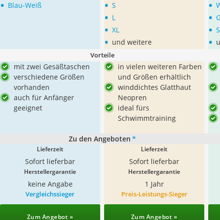
•
•
•
Blau-Weiß
S
•
•
L
•
•
XL
S
•
•
und weitere
u
Vorteile
mit zwei Gesäßtaschen
in vielen weiteren Farben
verschiedene Größen
und Größen erhältlich
vorhanden
winddichtes Glatthaut
auch für Anfänger
Neopren
geeignet
ideal fürs
Schwimmtraining
Zu den Angeboten
*
Lieferzeit
Lieferzeit
Sofort lieferbar
Sofort lieferbar
Herstellergarantie
Herstellergarantie
keine Angabe
1 Jahr
Vergleichssieger
Preis-Leistungs-Sieger
Zum Angebot »
Zum Angebot »