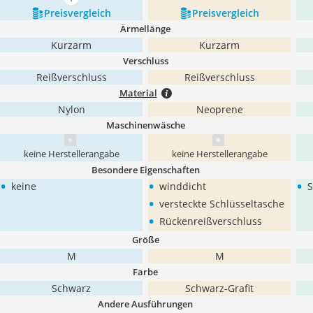
mehr anzeigen
Preis­vergleich
Preis­vergleich
Ärmellänge
Kurzarm
Kurzarm
Verschluss
Reißverschluss
Reißverschluss
Material
Nylon
Neoprene
Maschinenwäsche
keine Herstellerangabe
keine Herstellerangabe
Besondere Eigenschaften
•
•
•
keine
winddicht
S
•
versteckte Schlüsseltasche
•
Rückenreißverschluss
Größe
M
M
Farbe
Schwarz
Schwarz-Grafit
Andere Ausführungen