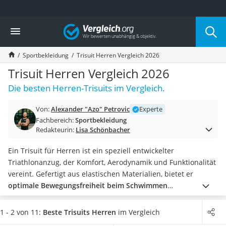
Die beliebtesten Vergleiche nach Kategorie
Vergleich
Freizeit & Sport
Gartentrampolin
Sportbekleidung
Trisuit Herren Vergleich 2026
Trampolin
Metalldetektor
Trisuit Herren Vergleich 2026
Eufab-Fahrradträger
Die besten Herren-Trisuits im Vergleich.
Trampolin 366 cm
Fahrradschloss
Von:
Alexander "Azo" Petrovic
Experte
Aluminium-Koffer
Fachbereich:
Sportbekleidung
Futterboot
Redakteurin:
Lisa Schönbacher
Air Bike
E-Bike-Dreirad
Ein Trisuit für Herren ist ein speziell entwickelter
Trekkingschuhe Herren
Triathlonanzug, der Komfort, Aerodynamik und Funktionalität
Reisetasche mit Rollen
vereint. Gefertigt aus elastischen Materialien, bietet er
Klimmzugstation
optimale Bewegungsfreiheit beim Schwimmen
Koffer
Atmungsaktivität beim Laufen und eine enganliegende
Nachtsichtgerät
Passform auf dem Rad.
Viele Online-Tests empfehlen einen
1 - 2 von 11:
Beste Trisuits Herren
im Vergleich
Faltschloss
Trisuit für Herren mit Taschen, um Ihre Gegenstände wie