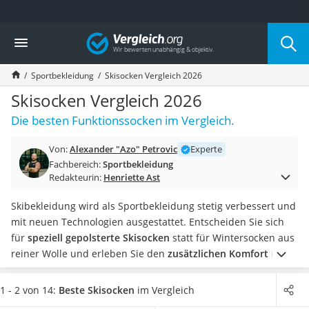
Die beliebtesten Vergleiche nach Kategorie
Vergleich
Freizeit & Sport
Gartentrampolin
Sportbekleidung
Skisocken Vergleich 2026
Trampolin
Metalldetektor
Skisocken Vergleich 2026
Eufab-Fahrradträger
Die besten Funktionssocken im Vergleich.
Trampolin 366 cm
Fahrradschloss
Von:
Alexander "Azo" Petrovic
Experte
Aluminium-Koffer
Fachbereich:
Sportbekleidung
Futterboot
Redakteurin:
Henriette Ast
Air Bike
E-Bike-Dreirad
Skibekleidung wird als Sportbekleidung stetig verbessert und
Trekkingschuhe Herren
mit neuen Technologien ausgestattet. Entscheiden Sie sich
Reisetasche mit Rollen
für
speziell gepolsterte Skisocken
statt für Wintersocken aus
Klimmzugstation
reiner Wolle und erleben Sie den
zusätzlichen Komfort
im
Koffer
nächsten Skiurlaub.
Gepolsterte Skisocken beugen Blasen
Nachtsichtgerät
vor und dämpfen Sprünge
. Als Ski-Kompressionsstrümpfe
1 - 2 von 14:
Beste Skisocken
im Vergleich
Faltschloss
können sie sogar
Müdigkeitserscheinungen in den Beinen