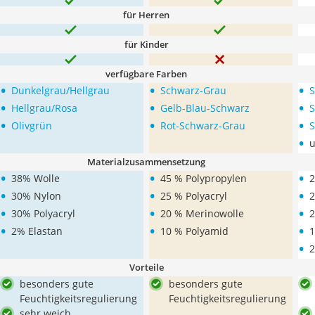
für Herren
für Kinder
verfügbare Farben
•
•
•
Dunkelgrau/Hellgrau
Schwarz-Grau
S
•
•
•
Hellgrau/Rosa
Gelb-Blau-Schwarz
S
•
•
•
Olivgrün
Rot-Schwarz-Grau
S
•
u
Materialzusammensetzung
•
•
•
38% Wolle
45 % Polypropylen
2
•
•
•
30% Nylon
25 % Polyacryl
2
•
•
•
30% Polyacryl
20 % Merinowolle
2
•
•
•
2% Elastan
10 % Polyamid
1
•
2
Vorteile
besonders gute
besonders gute
Feuchtigkeitsregulierung
Feuchtigkeitsregulierung
sehr weich