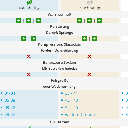
Nachhaltig
Nachhaltig
Wärmeerhalt
Polsterung
Dämpft Sprünge
Kompressions-Skisocken
Fördern Durchblutung
Beheizbare Socken
Mit Batterien beheizt
Fußgröße
oder Wadenumfang
•
•
•
31-34
39 - 41
3
•
•
•
35-38
42 - 43
3
•
•
•
39-42
44 - 45
4
•
•
•
43-47
weitere Größen
4
für Damen