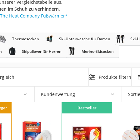
nserer Vergleichstabelle aus,
erren
hen im Schuh zu verhindern
.
llen
The Heat Company Fußwärmer
*
Thermosocken
Ski-Unterwäsche für Damen
Ski-
n
Skipullover für Herren
Merino-Skisocken
r
rgleich
Produkte filtern
rren
eiten
Kundenwertung
Sorti
eger
Bestseller