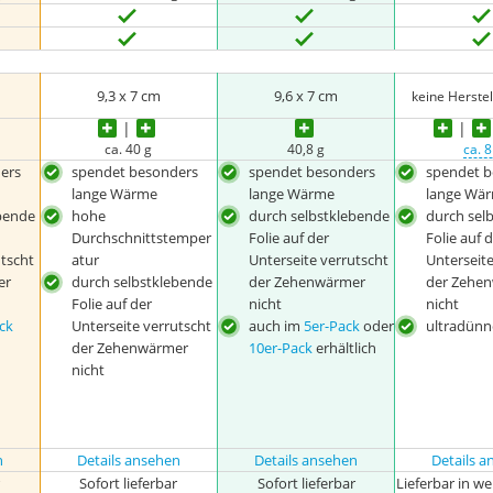
9,3 x 7 cm
9,6 x 7 cm
keine Herste
ca. 40 g
40,8 g
ca. 8
ers
spendet besonders
spendet besonders
spendet 
lange Wärme
lange Wärme
lange Wä
bende
hohe
durch selbstklebende
durch sel
Durchschnittstemper
Folie auf der
Folie auf 
utscht
atur
Unterseite verrutscht
Unterseite
er
durch selbstklebende
der Zehenwärmer
der Zehe
Folie auf der
nicht
nicht
ck
Unterseite verrutscht
auch im
5er-Pack
oder
ultradünn
der Zehenwärmer
10er-Pack
erhältlich
nicht
n
Details ansehen
Details ansehen
Details 
r
Sofort lieferbar
Sofort lieferbar
Lieferbar in w