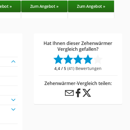
ebot »
Zum Angebot »
Zum Angebot »
Zu
Hat Ihnen dieser Zehenwärmer
Vergleich gefallen?
4,4 / 5
(41) Bewertungen
Zehenwärmer-Vergleich teilen: