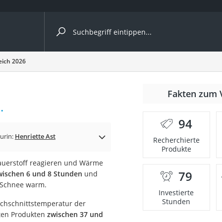
ergleiche nach Kategorie
ich 2026
Fakten zum 
.
er
94
urin:
Henriette Ast
Recherchierte
Produkte
Sauerstoff reagieren und Wärme
79
ischen 6 und 8 Stunden
und
 Schnee warm.
Investierte
Stunden
rchschnittstemperatur der
sten Produkten
zwischen 37 und