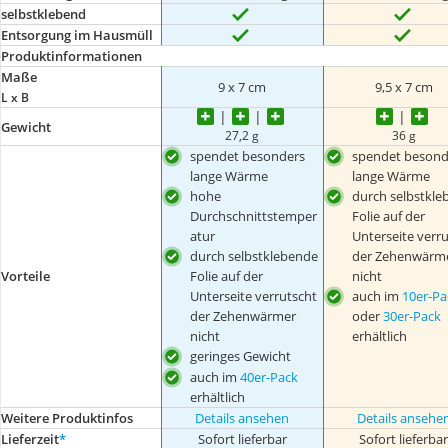
selbstklebend
Entsorgung im Hausmüll
Produktinformationen
Maße
9 x 7 cm
9,5 x 7 cm
L x B
Gewicht
27,2 g
36 g
spendet besonders
spendet besond
lange Wärme
lange Wärme
hohe
durch selbstkle
Durchschnittstemper
Folie auf der
atur
Unterseite verr
durch selbstklebende
der Zehenwärm
Folie auf der
nicht
Vorteile
Unterseite verrutscht
auch im
10er-Pa
der Zehenwärmer
oder
30er-Pack
nicht
erhältlich
geringes Gewicht
auch im
40er-Pack
erhältlich
Weitere Produktinfos
Details ansehen
Details ansehe
Lieferzeit
*
Sofort lieferbar
Sofort lieferba