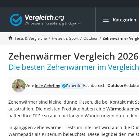
Kategorien
Die beliebtesten V
Freizeit & Sport
Tests & Vergleiche
Freizeit & Sport
Outdoor
Zehenwärmer Vergle
Gartentrampolin
Zehenwärmer Vergleich 2026
Trampolin
Metalldetektor
Die besten Zehenwärmer im Vergleich
Eufab-Fahrradträg
Trampolin 366 cm
Fachbereich:
Outdoor
Redakte
Von:
Inke Gehrling
Expertin
Fahrradschloss
Zehenwärmer sind kleine, dünne Kissen, die bei Kontakt mit 
Aluminium-Koffer
ausstrahlen. Die meisten Produkte haben eine
Wärmedauer zw
Futterboot
halten Ihre Füße so auch bei langen Wanderungen durch den
Air Bike
In gängigen Zehenwärmer-Tests im Internet wird auch die Du
E-Bike-Dreirad
Wärmepads als Kriterium beleuchtet. Diese liegt bei den mei