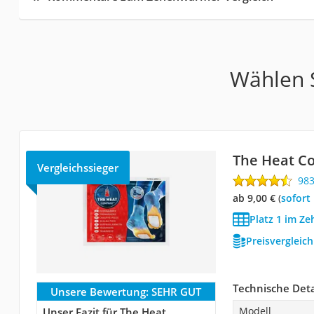
Wählen S
The Heat 
Vergleichssieger
98
ab 9,00 €
(
Sofort
Platz 1 im Z
Preisvergleic
Technische Deta
Unsere Bewertung:
SEHR GUT
Modell
Unser Fazit für The Heat