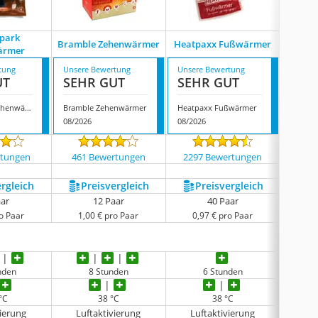
park
Supc
Bramble Zehenwärmer
Heatpaxx Fußwärmer
ärmer
Ze
tung
Unsere Bewertung
Unsere Bewertung
Unsere
UT
SEHR GUT
SEHR GUT
GUT
Warmspark Zehenwärmer
Bramble Zehenwärmer
Heatpaxx Fußwärmer
08/2026
08/2026
08/202
rtungen
461 Bewertungen
2297 Bewertungen
1433
ergleich
Preis­vergleich
Preis­vergleich
P
aar
12 Paar
40 Paar
o Paar
1,00 € pro Paar
0,97 € pro Paar
0,
nden
8 Stunden
6 Stunden
 °C
38 °C
38 °C
vierung
Luftaktivierung
Luftaktivierung
Luf