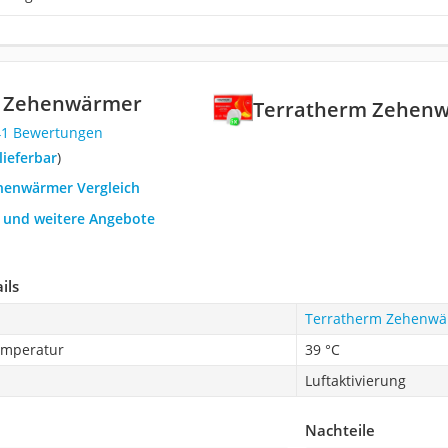
m Zehenwärmer
Terratherm Zehen
41 Bewertungen
 lieferbar
)
ehenwärmer Vergleich
h und weitere Angebote
ils
Terratherm Zehenw
emperatur
39 °C
Luftaktivierung
Nachteile