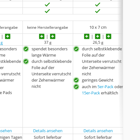
10 x 7 cm
llerangabe
keine Herstellerangabe
 g
37 g
26,5 g
keine 
besonders
spendet besonders
durch selbstklebende
spe
rme
lange Wärme
Folie auf der
lan
bstklebende
durch selbstklebende
Unterseite verrutscht
hoh
der
Folie auf der
der Zehenwärmer
Dur
 verrutscht
Unterseite verrutscht
nicht
atu
nwärmer
der Zehenwärmer
geringes Gewicht
dur
nicht
Foli
auch im
5er-Pack
oder
e Pads
Unte
15er-Pack
erhältlich
der
nich
ansehen
Details ansehen
Details ansehen
enigen Tagen
Sofort lieferbar
Sofort lieferbar
Sof