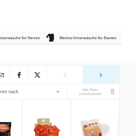
Unterwäsche für Herren
Merino-Unterwäsche für Damen
Alle Filter
eren nach
zurücksetzen