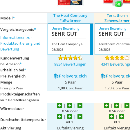
The Heat Company
Terratherm
Modell
*
Fußwärmer
Zehenwärmer
Unsere Bewertung
Unsere Bewertung
Vergleichsergebnis
*
SEHR GUT
SEHR GUT
Informationen zur
Produktsortierung und
The Heat Company Fußwärmer
Ter
Bewertung
08/2026
08/2026
Kundenwertung
*
bei Amazon
9834 Bewertungen
4341 Bewertung
Erhältlich bei
*
Preis­vergleich
Preis­verglei
Preis­vergleich
Menge
5 Paar
5 Paar
Preis pro Paar
1,98 € pro Paar
1,70 € pro Paar
Produkteigenschaften
laut Herstellerangaben
Wärmedauer
8 Stunden
8 Stunden
Durchschnittstemperatur
40 °C
39 °C
Aktivierung
Luftaktivierung
Luftaktivierun