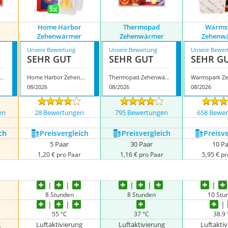
Home Harbor
Thermopad
Warms
Zehenwärmer
Zehenwärmer
Zehenw
Unsere Bewertung
Unsere Bewertung
Unsere Bewer
SEHR GUT
SEHR GUT
SEHR G
ratherm Zehenwärmer
Home Harbor Zehenwärmer
Thermopad Zehenwärmer
08/2026
08/2026
08/2026
en
28 Bewertungen
795 Bewertungen
658 Bewe
ch
Preis­vergleich
Preis­vergleich
Preis­v
5 Paar
30 Paar
10 P
1,20 € pro Paar
1,16 € pro Paar
5,95 € pr
8 Stunden
8 Stunden
10 Stu
55 °C
37 °C
38.9
g
Luftaktivierung
Luftaktivierung
Luftakti