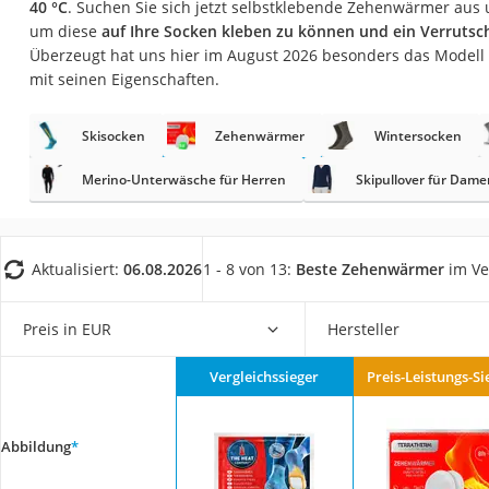
40 °C
. Suchen Sie sich jetzt selbstklebende Zehenwärmer aus u
Trekkingschuhe H
um diese
auf Ihre Socken kleben zu können und ein Verrutsc
Reisetasche mit Ro
Überzeugt hat uns hier im August 2026 besonders das Modell
mit seinen Eigenschaften.
Klimmzugstation
Koffer
Skisocken
Zehenwärmer
Wintersocken
Nachtsichtgerät
Merino-Unterwäsche für Herren
Skipullover für Dame
Faltschloss
Handgepäck-Koffe
Vibrationsplatte
Aktualisiert:
06.08.2026
1 - 8 von 13:
Beste Zehenwärmer
im Ve
Wanderschuhe He
Preis in EUR
Hersteller
Sicherheitsweste R
Service
Vergleichssieger
Preis-Leistungs-Si
Abbildung
*