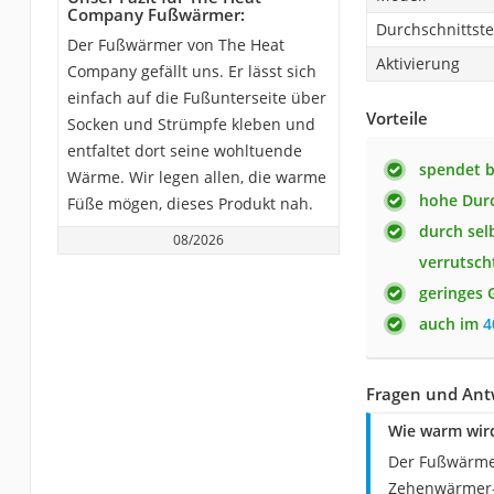
Company Fußwärmer:
Durchschnittst
Der Fußwärmer von The Heat
Aktivierung
Company gefällt uns. Er lässt sich
einfach auf die Fußunterseite über
Vorteile
Socken und Strümpfe kleben und
entfaltet dort seine wohltuende
spendet 
Wärme. Wir legen allen, die warme
hohe Dur
Füße mögen, dieses Produkt nah.
durch sel
08/2026
verrutsch
geringes 
auch im
4
Fragen und An
Wie warm wir
Der Fußwärmer
Zehenwärmer-V