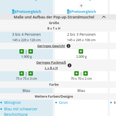
mehr anzeigen
Preis­vergleich
Preis­vergleich
Maße und Aufbau der Pop-up-Strandmuschel
Größe
B x T x H
3 bis 4 Personen
2 bis 3 Personen
145 x 220 x 120 cm
145 x 245 x 100 cm
Geringes Gewicht
1.900 g
2.000 g
Geringes Packmaß
L x B x H
75 x 75 x 3 cm
70 x 70 x 2 cm
Farbe
Blau
Blau
Weitere Farben/Designs
•
•
•
Minzgrün
Grün
k
•
Blau mit schwarzer
Beschichtung