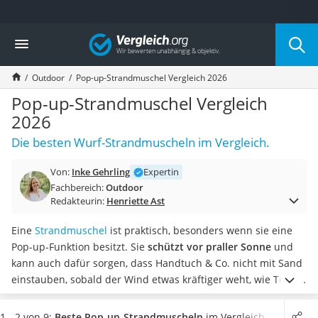
Die beliebtesten Vergleiche nach Kategorie
Vergleich
Freizeit & Sport
Gartentrampolin
Outdoor
Pop-up-Strandmuschel Vergleich 2026
Trampolin
Metalldetektor
Pop-up-Strandmuschel Vergleich
Eufab-Fahrradträger
2026
Trampolin 366 cm
Die besten Wurf-Strandmuscheln im Vergleich.
Fahrradschloss
Aluminium-Koffer
Von:
Inke Gehrling
Expertin
Futterboot
Fachbereich:
Outdoor
Air Bike
Redakteurin:
Henriette Ast
E-Bike-Dreirad
Trekkingschuhe Herren
Eine
Strandmuschel
ist praktisch, besonders wenn sie eine
Reisetasche mit Rollen
Pop-up-Funktion besitzt. Sie
schützt vor praller Sonne
und
Klimmzugstation
kann auch dafür sorgen, dass Handtuch & Co. nicht mit Sand
Koffer
einstauben, sobald der Wind etwas kräftiger weht, wie Tests
Nachtsichtgerät
im Internet zeigen. Je nach Modell eignet sie sich
für eine bis
Faltschloss
vier Personen
.
Wählen Sie jetzt eine Pop-up-Strandmuschel
1 - 2 von 9:
Beste Pop-up-Strandmuscheln
im Vergleich