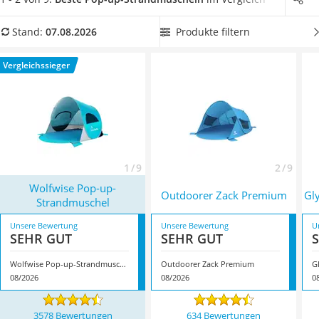
Handgepäck-Koffer
aus unserer Vergleichstabelle, die
mit einem Belüftungsnetz
Vibrationsplatte
versehen
ist, damit sich die warme Luft im Inneren nicht
Produkte filtern
Stand:
07.08.2026
Wanderschuhe Herren
staut. Überzeugt hat uns hier im August 2026 besonders das
Sicherheitsweste Reiten
Modell
Wolfwise Pop-up-Strandmuschel
*
mit seinen
Vergleichssieger
Service
Eigenschaften.
1 / 9
2 / 9
Wolfwise Pop-up-
Outdoorer Zack Premium
Gl
Strandmuschel
Unsere Bewertung
Unsere Bewertung
U
SEHR GUT
SEHR GUT
Wolfwise Pop-up-Strandmuschel
Outdoorer Zack Premium
G
08/2026
08/2026
0
3578 Bewertungen
634 Bewertungen