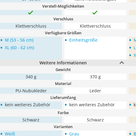
Verstell-Möglichkeiten
Verschluss
Klettverschluss
Klettverschluss
Verfügbare Größen
•
•
•
M (53 - 56 cm)
Einheitsgröße
M
•
•
XL (60 - 62 cm)
L
•
X
Weitere Informationen
Gewicht
340 g
370 g
Material
PU-Nubukleder
Leder
Lieferumfang
•
•
•
kein weiteres Zubehör
kein weiteres Zubehör
k
Farbe
Schwarz
Schwarz
Varianten
•
•
•
Weiß
Grau
B