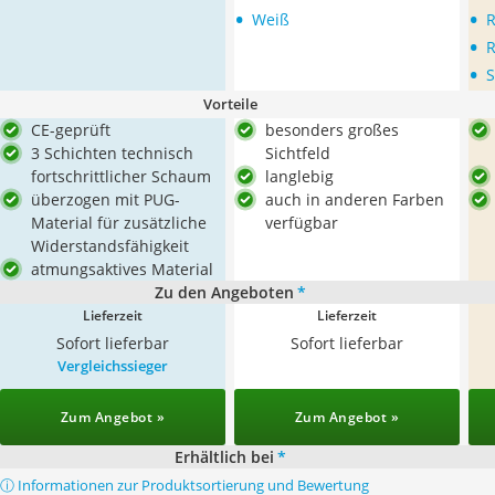
•
•
Weiß
R
•
R
•
S
Vorteile
CE-geprüft
besonders großes
3 Schichten technisch
Sichtfeld
fortschrittlicher Schaum
langlebig
überzogen mit PUG-
auch in anderen Farben
Material für zusätzliche
verfügbar
Widerstandsfähigkeit
atmungsaktives Material
Zu den Angeboten
*
Lieferzeit
Lieferzeit
Sofort lieferbar
Sofort lieferbar
Vergleichssieger
Zum Angebot »
Zum Angebot »
Erhältlich bei
*
ⓘ Informationen zur Produktsortierung und Bewertung