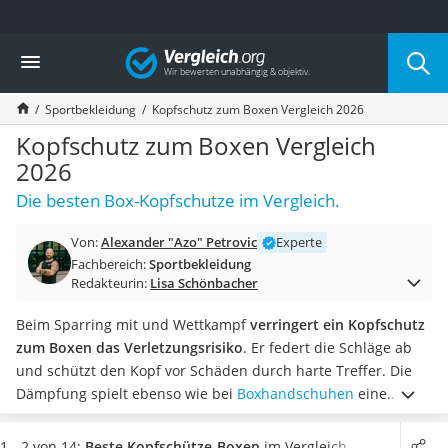
Die beliebtesten Vergleiche nach Kategorie
Vergleich
Freizeit & Sport
Gartentrampolin
Sportbekleidung
Kopfschutz zum Boxen Vergleich 2026
Trampolin
Metalldetektor
Kopfschutz zum Boxen Vergleich
Eufab-Fahrradträger
2026
Trampolin 366 cm
Die besten Box-Kopfschutze im Vergleich.
Fahrradschloss
Aluminium-Koffer
Von:
Alexander "Azo" Petrovic
Experte
Futterboot
Fachbereich:
Sportbekleidung
Air Bike
Redakteurin:
Lisa Schönbacher
E-Bike-Dreirad
Trekkingschuhe Herren
Beim Sparring mit und Wettkampf
verringert ein Kopfschutz
Reisetasche mit Rollen
zum Boxen das Verletzungsrisiko
. Er federt die Schläge ab
Klimmzugstation
und schützt den Kopf vor Schäden durch harte Treffer. Die
Koffer
Dämpfung spielt ebenso wie bei
Boxhandschuhen
eine
Nachtsichtgerät
wichtige Rolle.
Je besser die Polsterung ausfällt, desto
Faltschloss
wirkungsvoller ist der Box-Kopfschutz laut Online-Tests.
1 - 2 von 14:
Beste Kopfschütze-Boxen
im Vergleich