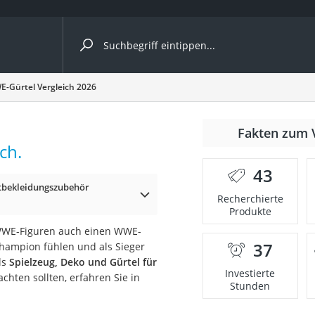
ergleiche nach Kategorie
-Gürtel Vergleich 2026
Fakten zum 
ch.
er
43
tbekleidungszubehör
Recherchierte
Produkte
 WWE-Figuren auch einen WWE-
37
Champion fühlen und als Sieger
ls
Spielzeug, Deko und Gürtel für
Investierte
chten sollten, erfahren Sie in
Stunden