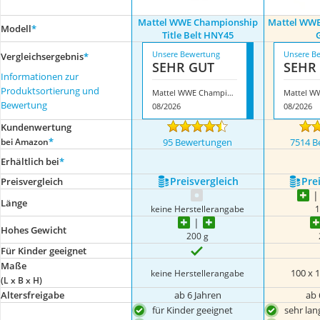
Mattel WWE Championship
Mattel WWE
Modell
*
Title Belt HNY45
Unsere Bewertung
Unsere B
Vergleichsergebnis
*
SEHR GUT
SEHR
Informationen zur
Produktsortierung und
Mattel WWE Championship Title Belt HNY45
Bewertung
08/2026
08/2026
Kundenwertung
*
bei Amazon
95 Bewertungen
7514 B
Erhältlich bei
*
Preis­vergleich
Prei
Preis­vergleich
Länge
keine Herstellerangabe
1
Hohes Gewicht
200 g
Für Kinder geeignet
Maße
100 x ‎
keine Herstellerangabe
(L x B x H)
Altersfreigabe
ab 6 Jahren
ab 
für Kinder geeignet
sehr lan