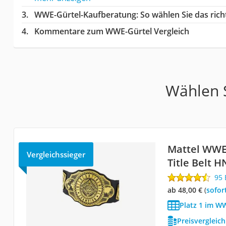
WWE-Gürtel-Kaufberatung
: So wählen Sie das ri
Kommentare zum WWE-Gürtel Vergleich
Wählen S
Mattel WWE
Vergleichssieger
Title Belt 
95
ab 48,00 €
(
Sofor
Platz 1 im W
Preisvergleic