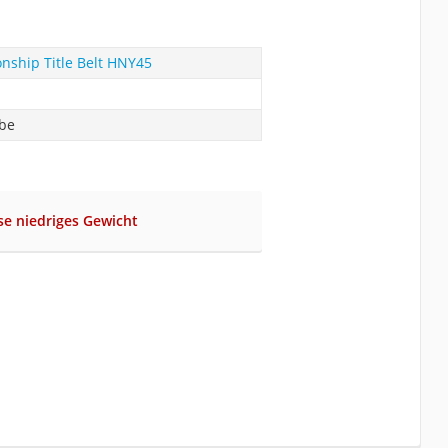
ship Title Belt HNY45
abe
se niedriges Gewicht