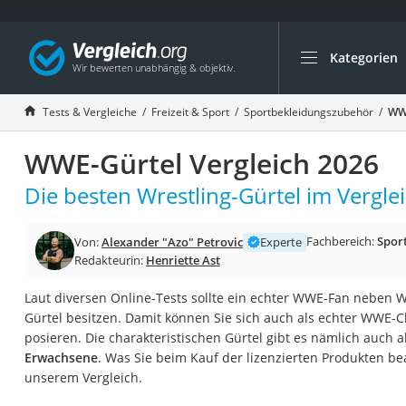
Kategorien
Die beliebtesten V
Freizeit & Sport
Tests & Vergleiche
Freizeit & Sport
Sportbekleidungszubehör
WWE
Gartentrampolin
WWE-Gürtel Vergleich 2026
Trampolin
Metalldetektor
Die besten Wrestling-Gürtel im Verglei
Eufab-Fahrradträg
Fachbereich:
Spor
Von:
Alexander "Azo" Petrovic
Experte
Trampolin 366 cm
Redakteurin:
Henriette Ast
Fahrradschloss
Laut diversen Online-Tests sollte ein echter WWE-Fan neben
Aluminium-Koffer
Gürtel besitzen. Damit können Sie sich auch als echter WWE-
Futterboot
posieren. Die charakteristischen Gürtel gibt es nämlich auch a
Erwachsene
. Was Sie beim Kauf der lizenzierten Produkten bea
Air Bike
unserem Vergleich.
E-Bike-Dreirad