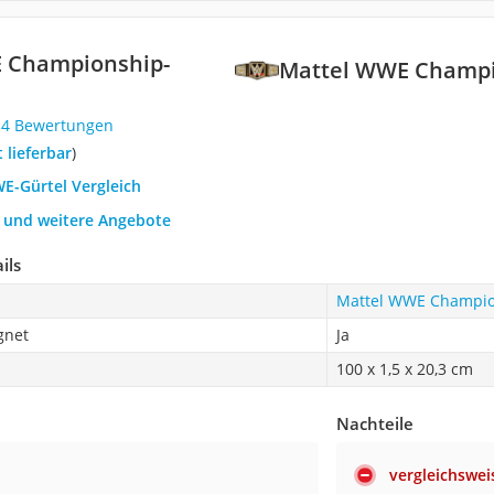
 Championship-
Mattel WWE Champi
14 Bewertungen
t lieferbar
)
WE-Gürtel Vergleich
h und weitere Angebote
ils
Mattel WWE Champio
gnet
Ja
100 x ‎1,5 x 20,3 cm
Nachteile
vergleichswei