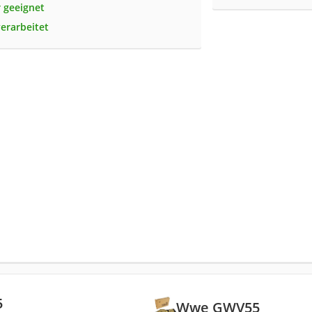
r geeignet
verarbeitet
5
Wwe GWV55