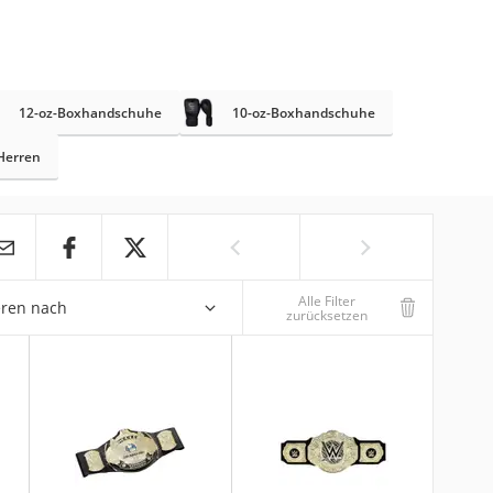
12-oz-Boxhandschuhe
10-oz-Boxhandschuhe
Herren
Alle Filter
eren nach
zurücksetzen