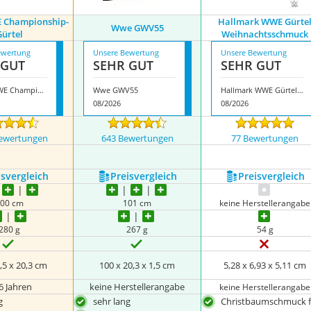
 Championship-
Hallmark WWE Gürte
Wwe GWV55
Gürtel
Weihnachtsschmuck
ewertung
Unsere Bewertung
Unsere Bewertung
 GUT
SEHR GUT
SEHR GUT
Mattel WWE Championship-Gürtel
Wwe GWV55
Hallmark WWE Gürtel Weihnachtsschmuck
08/2026
08/2026
ewertungen
643 Bewertungen
77 Bewertungen
s­vergleich
Preis­vergleich
Preis­vergleich
00 cm
101 cm
keine Herstellerangabe
280 g
267 g
54 g
1,5 x 20,3 cm
100 x 20,3 x 1,5 cm
‎5,28 x 6,93 x 5,11 cm
6 Jahren
keine Herstellerangabe
keine Herstellerangabe
g
sehr lang
Christbaumschmuck f