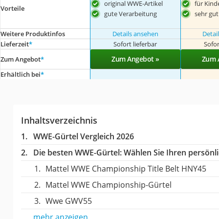
original WWE-Artikel
für Kind
Vorteile
gute Verarbeitung
sehr gut
Weitere Produktinfos
Details ansehen
Detai
Lieferzeit
*
Sofort lieferbar
Sofor
Zum Angebot »
Zum 
Zum Angebot
*
Erhältlich bei
*
Inhaltsverzeichnis
WWE-Gürtel Vergleich 2026
Die besten WWE-Gürtel:
Wählen Sie Ihren persönli
Mattel WWE Championship Title Belt HNY45
Mattel WWE Championship-Gürtel
Wwe GWV55
mehr anzeigen