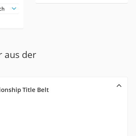
ch
r aus der
nship Title Belt