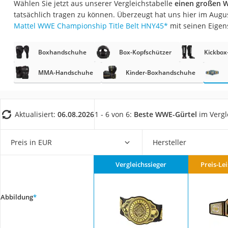
Wählen Sie jetzt aus unserer Vergleichstabelle
einen großen 
Trekkingschuhe H
tatsächlich tragen zu können. Überzeugt hat uns hier im Aug
Reisetasche mit Ro
Mattel WWE Championship Title Belt HNY45
*
mit seinen Eigen
Klimmzugstation
Boxhandschuhe
Box-Kopfschützer
Kickbox
Koffer
Nachtsichtgerät
MMA-Handschuhe
Kinder-Boxhandschuhe
Faltschloss
Handgepäck-Koffe
Aktualisiert:
06.08.2026
1 - 6 von 6:
Beste WWE-Gürtel
im Vergl
Vibrationsplatte
Wanderschuhe He
Preis in EUR
Hersteller
Sicherheitsweste R
Vergleichssieger
Preis-Le
Service
Abbildung
*