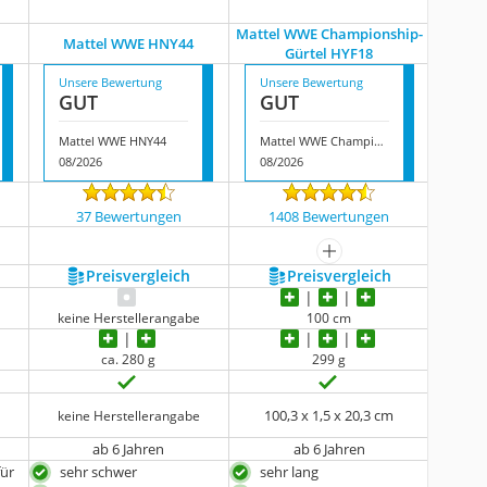
l
Mattel WWE Championship-
Mattel WWE HNY44
Gürtel HYF18
Unsere Bewertung
Unsere Bewertung
GUT
GUT
Mattel WWE HNY44
Mattel WWE Championship-Gürtel HYF18
08/2026
08/2026
37 Bewertungen
1408 Bewertungen
mehr anzeigen
Preis­vergleich
Preis­vergleich
keine Herstellerangabe
100 cm
ca. 280 g
‎299 g
‎100,3 x 1,5 x 20,3 cm
keine Herstellerangabe
ab 6 Jahren
ab 6 Jahren
ür
sehr schwer
sehr lang