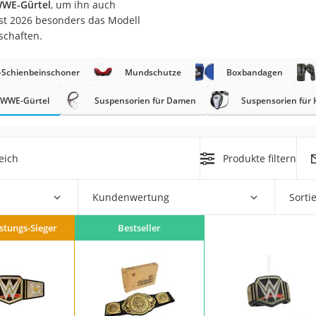
WWE-Gürtel
, um ihn auch
erren
ust 2026 besonders das Modell
llen
schaften.
-Schienbeinschoner
Mundschutze
Boxbandagen
WWE-Gürtel
Suspensorien für Damen
Suspensorien für 
r
eich
Produkte filtern
rren
Kundenwertung
Sorti
eiten
istungs-Sieger
Bestseller