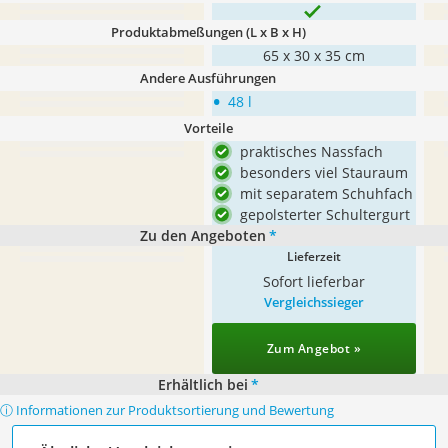
Produktabmeßungen (L x B x H)
65 x 30 x 35 cm
Andere Ausführungen
•
48 l
Vorteile
praktisches Nassfach
besonders viel Stauraum
mit separatem Schuhfach
gepolsterter Schultergurt
Zu den Angeboten
*
Lieferzeit
Sofort lieferbar
Vergleichssieger
Zum Angebot »
Erhältlich bei
*
ⓘ Informationen zur Produktsortierung und Bewertung