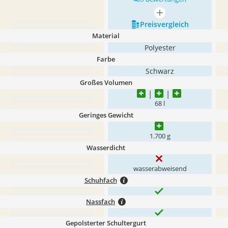
mehr anzeigen
Preis­vergleich
Material
Polyester
Farbe
Schwarz
Großes Volumen
68 l
Geringes Gewicht
1.700 g
Wasserdicht
wasserabweisend
Schuhfach
Nassfach
Gepolsterter Schultergurt