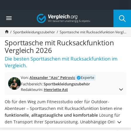
Die beliebtesten Vergleiche nach Kategorie
Vergleich
Freizeit & Sport
Gartentrampolin
Sportbekleidungszubehör
Sporttasche mit Rucksackfunktion Vergleich 2026
Trampolin
Metalldetektor
Sporttasche mit Rucksackfunktion
Eufab-Fahrradträger
Vergleich 2026
Trampolin 366 cm
Die besten Sporttaschen mit Rucksackfunktion im
Fahrradschloss
Vergleich.
Aluminium-Koffer
Futterboot
Von:
Alexander "Azo" Petrovic
Experte
Air Bike
Fachbereich:
Sportbekleidungszubehör
E-Bike-Dreirad
Redakteurin:
Henriette Ast
Trekkingschuhe Herren
Reisetasche mit Rollen
Ob für den Weg zum Fitnessstudio oder für Outdoor-
Klimmzugstation
Abenteuer – Sporttaschen mit Rucksackfunktion bieten eine
Koffer
funktionelle, alltagstaugliche und komfortable
Lösung für
Nachtsichtgerät
den Transport Ihrer Sportausrüstung. Unabhängige Online-
Faltschloss
Tests betonen den Vorteil von eines Schuhfachs in Ihrer