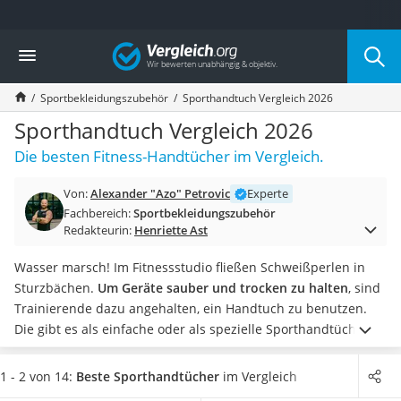
Die beliebtesten Vergleiche nach Kategorie
Vergleich
Freizeit & Sport
Gartentrampolin
Sportbekleidungszubehör
Sporthandtuch Vergleich 2026
Trampolin
Metalldetektor
Sporthandtuch Vergleich 2026
Eufab-Fahrradträger
Die besten Fitness-Handtücher im Vergleich.
Trampolin 366 cm
Fahrradschloss
Von:
Alexander "Azo" Petrovic
Experte
Aluminium-Koffer
Fachbereich:
Sportbekleidungszubehör
Futterboot
Redakteurin:
Henriette Ast
Air Bike
E-Bike-Dreirad
Wasser marsch! Im Fitnessstudio fließen Schweißperlen in
Trekkingschuhe Herren
Sturzbächen.
Um Geräte sauber und trocken zu halten
, sind
Reisetasche mit Rollen
Trainierende dazu angehalten, ein Handtuch zu benutzen.
Klimmzugstation
Die gibt es als einfache oder als spezielle Sporthandtücher
Koffer
bzw. Fitness- oder Trainingshandtücher.
Die Fitness-Modelle
Nachtsichtgerät
sind oft mit kleinen Taschen ausgestattet, in der Sie Ihr
1 - 2 von 14:
Beste Sporthandtücher
im Vergleich
Faltschloss
Smartphone oder den Schrankschlüssel verstauen können.