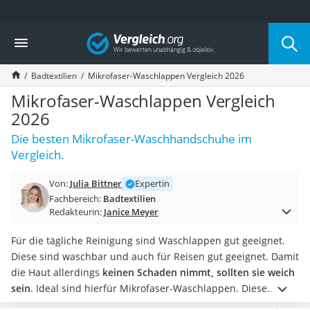
Die beliebtesten Vergleiche nach Kategorie
Vergleich
Wohnen
Matratzen-Topper
Badtextilien
Mikrofaser-Waschlappen Vergleich 2026
Matratzen
Konferenzlautsprecher
Mikrofaser-Waschlappen Vergleich
Tageslichtlampe
2026
Badlüfter
Die besten Mikrofaser-Waschhandschuhe im
Ergonomischer Bürostuhl
Vergleich.
Bürohocker
Außenleuchte mit Kamera
Von:
Julia Bittner
Expertin
Ozongeneratoren
Fachbereich:
Badtextilien
Akku-Tischlampe
Redakteurin:
Janice Meyer
Konferenzmikrofon
Klappmatratze
Für die tägliche Reinigung sind Waschlappen gut geeignet.
Duschkopf mit Kalkfilter
Diese sind waschbar und auch für Reisen gut geeignet. Damit
Aktenvernichter Sicherheitsstufe 4
die Haut allerdings
keinen Schaden nimmt, sollten sie weich
Bettgitter
sein
. Ideal sind hierfür Mikrofaser-Waschlappen. Diese
Spannbettlaken
können auch als
Abschminktücher
verwendet werden und