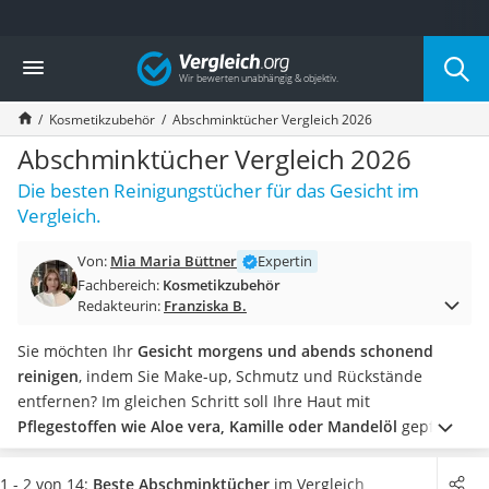
Die beliebtesten Vergleiche nach Kategorie
Vergleich
Drogerie
Inhalator
Kosmetikzubehör
Abschminktücher Vergleich 2026
Haarschneider
Rollator
Abschminktücher Vergleich 2026
Braun Rasierer
Die besten Reinigungstücher für das Gesicht im
Katzenklappe (Chip)
Vergleich.
Rasierer
Masturbator
Von:
Mia Maria Büttner
Expertin
Massagepistole
Fachbereich:
Kosmetikzubehör
Epilierer
Redakteurin:
Franziska B.
Reisehaartrockner
Eiweißpulver
Sie möchten Ihr
Gesicht morgens und abends schonend
Magnesiumpräparat
reinigen
, indem Sie Make-up, Schmutz und Rückstände
Katzenklappe
entfernen? Im gleichen Schritt soll Ihre Haut mit
Nackenmassagegerät
Pflegestoffen wie Aloe vera, Kamille oder Mandelöl
gepflegt
Zeckenschutz Katze
werden? Dann wählen Sie jetzt nicht nur zum Test ein
leichter Haartrockner
Reinigungstuch für Ihr Gesicht aus unserer Vergleichstabelle.
1 - 2 von 14:
Beste Abschminktücher
im Vergleich