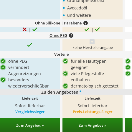
•
Granatapfelextrakt
•
Avocadoöl
•
und weitere
Ohne Silikone | Parabene
Ohne PEG
keine Herstellerangabe
Vorteile
ohne PEG
für alle Hauttypen
verhindert
geeignet
Augenreizungen
viele Pflegestoffe
besonders
enthalten
wiederverschließbar
dermatologisch getestet
Zu den Angeboten
*
Lieferzeit
Lieferzeit
Sofort lieferbar
Sofort lieferbar
Vergleichssieger
Preis-Leistungs-Sieger
Zum Angebot »
Zum Angebot »