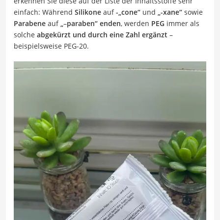
erkennen Sie diese auf der Liste der Inhaltsstoffe sehr
einfach: Während
Silikone
auf
-„cone“
und
„-xane“
sowie
Parabene
auf
„
–
paraben
“
enden
, werden
PEG
immer als
solche
abgekürzt und durch eine Zahl ergänzt
–
beispielsweise PEG-20.