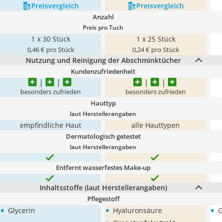
Preis­vergleich
Preis­vergleich
Anzahl
Preis pro Tuch
1 x 30 Stück
1 x 25 Stück
0,46 € pro Stück
0,24 € pro Stück
Nutzung und Reinigung der Abschminktücher
Kundenzufriedenheit
besonders zufrieden
besonders zufrieden
Hauttyp
laut Herstellerangaben
empfindliche Haut
alle Hauttypen
Dermatologisch getestet
laut Herstellerangaben
Entfernt wasserfestes Make-up
Inhaltsstoffe (laut Herstellerangaben)
Pflegestoff
•
•
•
Glycerin
Hyaluronsäure
G