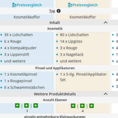
mehr anzeigen
Preis­vergleich
Preis­vergleich
Typ
Kosmetikkoffer
Kosmetikkoffer
Inhalt
Kosmetik
•
•
•
39 x Lidschatten
80 x Lidschatten
3
•
•
•
6 x Rouge
14 x Lipgloss
4
•
•
•
4 x Kompaktpuder
3 x Rouge
4
•
•
•
3 x Lippenstift
3 x Nagellack
1
•
•
•
und weitere
und weitere
u
Pinsel und Applikatoren
•
•
•
1 x Kosmetikpinsel
1 x 5-tlg. Pinsel/Applikator-
4
•
Set
A
1 x Rougepinsel
•
•
3
6 x Schwammstäbchen
Weitere Produktdetails
Anzahl Ebenen
4
3
einzeln entnehmbare Kleinpackungen