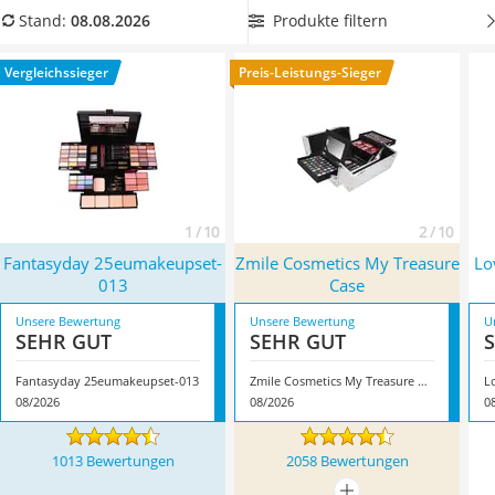
Philips-Sonicare-Zahnbürste
Finden Sie in unserer Vergleichstabelle einen Kosmetikkoffer,
Produkte filtern
Stand:
08.08.2026
Schildkrötenhaus
der nicht nur reich an Lidschatten, Puder und Lippenstiften
Mineralfutter Pferd
ist, sondern auch über einen
praktischen Schminkspiegel
Vergleichssieger
Preis-Leistungs-Sieger
Massagegerät
verfügt. Überzeugt hat uns hier im August 2026 besonders
Service
das Modell
Fantasyday 25eumakeupset-013
*
mit seinen
Eigenschaften.
1 / 10
2 / 10
Fantasyday 25eumakeupset-
Zmile Cosmetics My Treasure
Lo
013
Case
Unsere Bewertung
Unsere Bewertung
U
SEHR GUT
SEHR GUT
Fantasyday 25eumakeupset-013
Zmile Cosmetics My Treasure Case
08/2026
08/2026
0
1013 Bewertungen
2058 Bewertungen