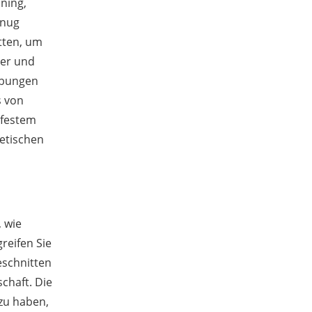
ining,
enug
itten, um
ler und
 Übungen
s von
hfestem
hetischen
 wie
reifen Sie
eschnitten
chaft. Die
zu haben,