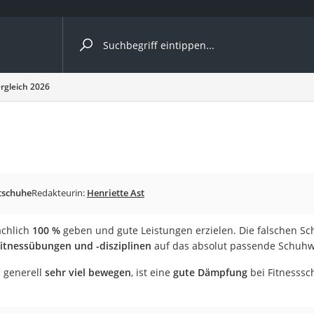
ergleiche nach Kategorie
rgleich 2026
er
tschuhe
Redakteurin:
Henriette Ast
ächlich
100 %
geben und gute Leistungen erzielen. Die falschen S
Fitnessübungen und -disziplinen
auf das absolut passende Schuhw
 generell
sehr viel bewegen
, ist eine
gute Dämpfung
bei Fitnesssc