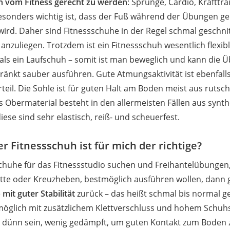
 vom Fitness gerecht zu werden
: Sprünge, Cardio, Krafttra
sonders wichtig ist, dass der Fuß während der Übungen g
t wird. Daher sind Fitnessschuhe in der Regel schmal geschn
anzuliegen. Trotzdem ist ein Fitnessschuh wesentlich flexib
 als ein Laufschuh – somit ist man beweglich und kann die
änkt sauber ausführen. Gute Atmungsaktivität ist ebenfall
eil. Die Sohle ist für guten Halt am Boden meist aus rutsc
Obermaterial besteht in den allermeisten Fällen aus synt
diese sind sehr elastisch, reiß- und scheuerfest.
r Fitnessschuh ist für mich der richtige?
chuhe für das Fitnessstudio suchen und Freihantelübungen,
itte oder Kreuzheben, bestmöglich ausführen wollen, dann g
e
mit guter Stabilität
zurück – das heißt schmal bis normal g
öglich mit zusätzlichem Klettverschluss und hohem Schuhs
te dünn sein, wenig gedämpft, um guten Kontakt zum Boden 