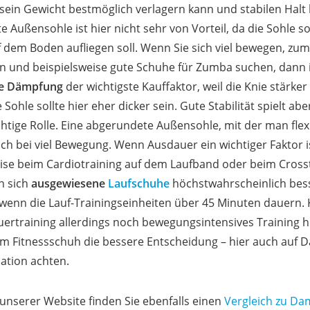
ein Gewicht bestmöglich verlagern kann und stabilen Halt 
 Außensohle ist hier nicht sehr von Vorteil, da die Sohle so
 dem Boden aufliegen soll. Wenn Sie sich viel bewegen, zum
en und beispielsweise gute Schuhe für Zumba suchen, dann 
e Dämpfung
der wichtigste Kauffaktor, weil die Knie stärker
 Sohle sollte hier eher dicker sein. Gute Stabilität spielt abe
htige Rolle. Eine abgerundete Außensohle, mit der man flexib
ich bei viel Bewegung. Wenn Ausdauer ein wichtiger Faktor i
ise beim Cardiotraining auf dem Laufband oder beim Crosst
n sich
ausgewiesene
Laufschuhe
höchstwahrscheinlich bes
wenn die Lauf-Trainingseinheiten über 45 Minuten dauern
rtraining allerdings noch bewegungsintensives Training hin
m Fitnessschuh die bessere Entscheidung – hier auch auf
sation achten.
f unserer Website finden Sie ebenfalls einen
Vergleich zu Da