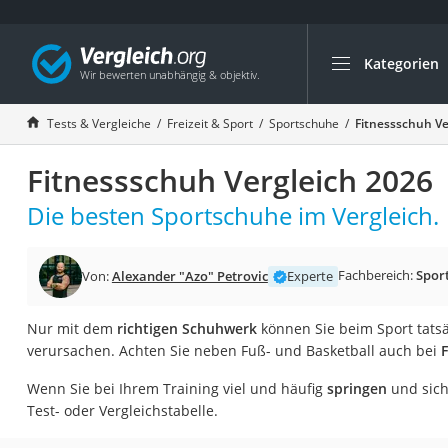
Kategorien
Die beliebtesten V
Freizeit & Sport
Tests & Vergleiche
Freizeit & Sport
Sportschuhe
Fitnessschuh Ve
Gartentrampolin
Fitnessschuh Vergleich 2026
Trampolin
Metalldetektor
Die besten Sportschuhe im Vergleich.
Eufab-Fahrradträg
Trampolin 366 cm
Fachbereich:
Spor
Von:
Alexander "Azo" Petrovic
Experte
Fahrradschloss
Nur mit dem
richtigen Schuhwerk
können Sie beim Sport tats
Aluminium-Koffer
verursachen. Achten Sie neben Fuß- und Basketball auch bei
Futterboot
Wenn Sie bei Ihrem Training viel und häufig
springen
und sich
Air Bike
Test- oder Vergleichstabelle.
E-Bike-Dreirad