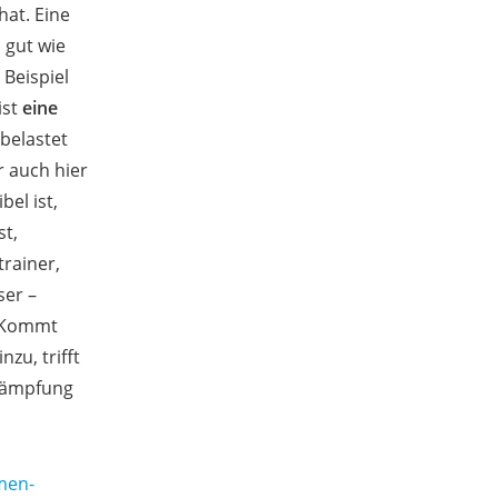
hat. Eine
 gut wie
 Beispiel
ist
eine
 belastet
r auch hier
el ist,
st,
rainer,
ser –
. Kommt
zu, trifft
 Dämpfung
men-