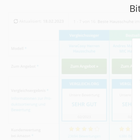
Trekkingschuhe H
Bi
Reisetasche mit Ro
Klimmzugstation
Koffer
Nachtsichtgerät
Faltschloss
Handgepäck-Koffe
Vibrationsplatte
Wanderschuhe He
Sicherheitsweste R
Service