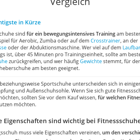
Vergleich
tigste in Kürze
schuhe sind
für ein bewegungsintensives Training
am besten
spiel für Aerobic, Zumba oder auf dem
Crosstrainer
, an der
sse
oder der Abduktionsmaschine. Wer viel auf dem
Laufba
s ist, über 45 Minuten pro Trainingseinheit, sollte am best
uhe
zurückgreifen, und wer häufig
Gewichte
stemmt, für den
heberschuhe am besten geeignet.
- beziehungsweise Sportschuhe unterscheiden sich in einig
pfung und Außenschuhsohle. Wenn Sie sich gute Fitnesss
möchten, sollten Sie vor dem Kauf wissen,
für welchen Fitne
nutzen möchten.
e Eigenschaften sind wichtig bei Fitnessschuh
gsschuh muss viele Eigenschaften vereinen,
um den versch