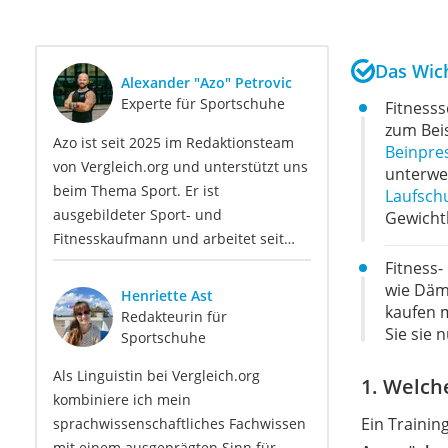
Das Wich
Alexander "Azo" Petrovic
Experte für Sportschuhe
Fitness
zum Bei
Azo ist seit 2025 im Redaktionsteam
Beinpre
von Vergleich.org und unterstützt uns
unterweg
beim Thema Sport. Er ist
Laufsch
ausgebildeter Sport- und
Gewicht
Fitnesskaufmann und arbeitet seit
vielen Jahren als selbstständiger
Fitness
Personal Trainer, Fitnesscoach und
wie Däm
Henriette Ast
Studiobetreiber. Dabei legt er Wert
kaufen 
Redakteurin für
Sie sie 
auf kontinuierliche Weiterbildungen
Sportschuhe
im Bereich Trainingslehre,
Als Linguistin bei Vergleich.org
Sportwissenschaft, Athletiktraining
1. Welch
kombiniere ich mein
und Gerätekompetenz. Zusätzlich ist
Ein Trainin
sprachwissenschaftliches Fachwissen
Azo aktiver Wettkampfsportler (u. a.
mit einem ausgeprägten Sinn für