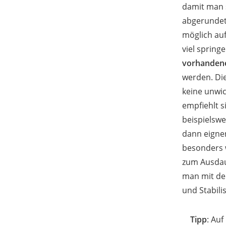
damit man s
abgerundete
möglich auf
viel spring
vorhanden
werden. Die
keine unwic
empfiehlt s
beispielswe
dann eigne
besonders 
zum Ausdaue
man mit de
und Stabili
Tipp
: Au