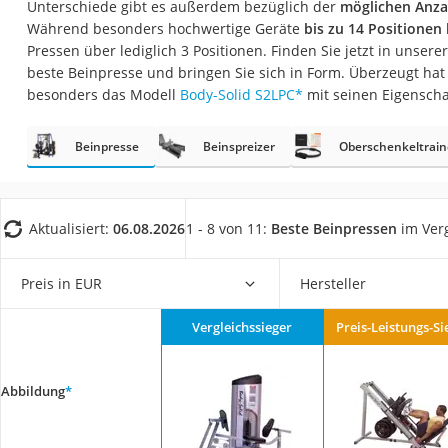
Unterschiede gibt es außerdem bezüglich der
möglichen Anzah
Trekkingschuhe H
Während besonders hochwertige Geräte
bis zu 14 Positionen 
Reisetasche mit Ro
Pressen über lediglich 3 Positionen. Finden Sie jetzt in unserer
beste Beinpresse und bringen Sie sich in Form. Überzeugt hat
Klimmzugstation
besonders das Modell
Body-Solid S2LPC
*
mit seinen Eigenscha
Koffer
Nachtsichtgerät
Beinpresse
Beinspreizer
Oberschenkeltrain
Faltschloss
Handgepäck-Koffe
Aktualisiert:
06.08.2026
1 - 8 von 11:
Beste Beinpressen
im Verg
Vibrationsplatte
Wanderschuhe He
Preis in EUR
Hersteller
Sicherheitsweste R
Vergleichssieger
Preis-Leistungs-Si
Service
Abbildung
*