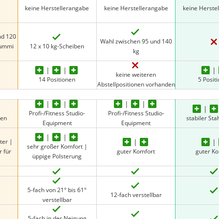
keine Herstellerangabe
keine Herstellerangabe
keine Herste
nd 120
Wahl zwischen 95 und 140
Gummi
12 x 10 kg-Scheiben
kg
keine weiteren
14 Positionen
5 Posit
Abstellpositionen vorhanden
Profi-/Fitness Studio-
Profi-/Fitness Studio-
men
stabiler St
Equipment
Equipment
ter |
sehr großer Komfort |
r für
guter Komfort
guter K
üppige Polsterung
5-fach von 21° bis 61°
12-fach verstellbar
verstellbar
5-fach in der Neigung