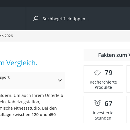
ergleiche nach Kategorie
ich 2026
Fakten zum 
m Vergleich.
er
79
tsport
Recherchierte
Produkte
uildern. Um auch Ihrem Unterleib
67
eln, Kabelzugstation,
ische Fitnessstudio. Bei den
Investierte
uflage zwischen 120 und 450
Stunden