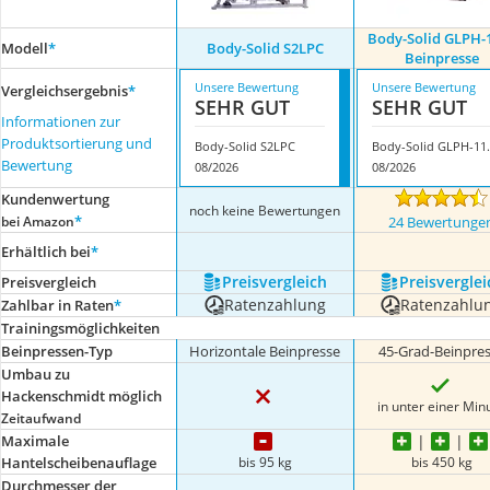
Body-Solid GLPH-
Modell
*
Body-Solid S2LPC
Beinpresse
Unsere Bewertung
Unsere Bewertung
Vergleichsergebnis
*
SEHR GUT
SEHR GUT
Informationen zur
Produktsortierung und
Body-Solid S2LPC
Body-Solid 
Bewertung
08/2026
08/2026
Kundenwertung
noch keine Bewertungen
*
bei Amazon
24 Bewertunge
Erhältlich bei
*
Preis­vergleich
Preis­verglei
Preis­vergleich
Ratenzahlung
Ratenzahlu
Zahlbar in Raten
*
Trainingsmöglichkeiten
Beinpressen-Typ
Horizontale Beinpresse
45-Grad-Beinpre
Umbau zu
Hackenschmidt möglich
in unter einer Min
Zeitaufwand
Maximale
bis 95 kg
bis 450 kg
Hantelscheibenauflage
Durchmesser der