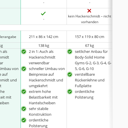
-
-
kein Hackenschmidt – nicht
kein Hac
-
vorhanden
211 x 86 x 142 cm
157 x 119 x 80 cm
178 
llerangabe
kg
138 kg
67 kg
h als
2 in 1: Auch als
seitlicher Anbau für
sehr
hmidt
Hackenschmidt
Body-Solid Home
Kon
ar
verwendbar
Gyms G-2, G-3, G-4, G-
äuß
 Umbau von
schneller Umbau von
5, G-6, G-10
Pol
e auf
Beinpresse auf
verstellbare
Gew
hmidt und
Hackenschmidt und
Rückenlehne und
mitg
t
umgekehrt
Fußplatte
ohe
extrem hohe
ordentliche
eit mit
Belastbarkeit mit
Polsterung
eiben
Hantelscheiben
sehr stabile
Konstruktion
ordentliche
Polsterung