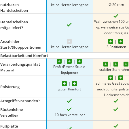
nutzbaren
Ø 30 mm
keine Herstellerangabe
Hantelscheiben
Wahl zwischen 100 u
Hantelscheiben
kg, wahlweise aus 
mitgeliefert?
oder Stahlguss
Anzahl der
keine Herstellerangabe
3 Positionen
Start-/Stopppositionen
Belastbarkeit und Komfort
Verarbeitungsqualität
Profi-/Fitness Studio-
stabiler Stahlrah
Material
Equipment
schmales Gesäßpols
Polsterung
guter Komfort
auch Schulterpolste
Hackenschmidt
Armgriffe vorhanden?
Rückenlehne
10-fach verstellbar
–
Verstellbar
Fußplatte