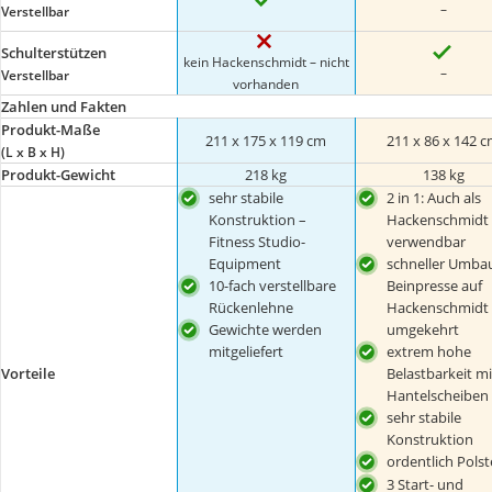
–
Verstellbar
Schulterstützen
kein Hackenschmidt – nicht
–
Verstellbar
vorhanden
Zahlen und Fakten
Produkt-Maße
211 x 175 x 119 cm
211 x 86 x 142 
(L x B x H)
Produkt-Gewicht
218 kg
138 kg
sehr stabile
2 in 1: Auch als
Konstruktion –
Hackenschmidt
Fitness Studio-
verwendbar
Equipment
schneller Umba
10-fach verstellbare
Beinpresse auf
Rückenlehne
Hackenschmidt
Gewichte werden
umgekehrt
mitgeliefert
extrem hohe
Belastbarkeit mi
Vorteile
Hantelscheiben
sehr stabile
Konstruktion
ordentlich Pols
3 Start- und