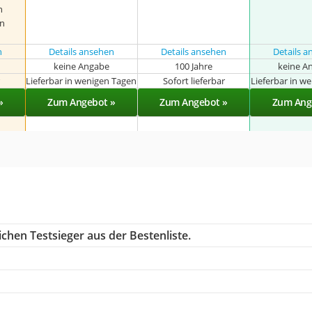
n
n
n
Details ansehen
Details ansehen
Details 
keine Angabe
100 Jahre
keine A
r
Lieferbar in wenigen Tagen
Sofort lieferbar
Lieferbar in w
»
Zum Angebot »
Zum Angebot »
Zum Ang
chen Testsieger aus der Bestenliste.