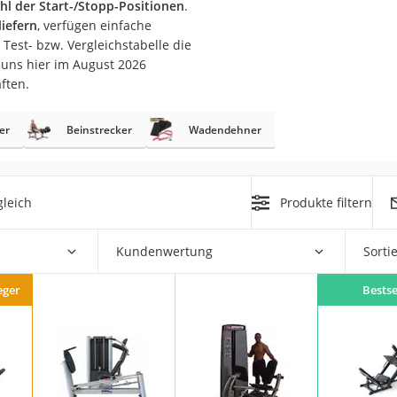
l der Start-/Stopp-Positionen
.
erren
liefern
, verfügen einfache
llen
 Test- bzw. Vergleichstabelle die
 uns hier im August 2026
ften.
er
Beinstrecker
Wadendehner
r
leich
Produkte filtern
rren
Kundenwertung
Sorti
eiten
eger
Bestse