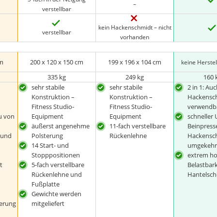
–
verstellbar
kein Hackenschmidt – nicht
verstellbar
vorhanden
cm
200 x 120 x 150 cm
199 x 196 x 104 cm
keine Herste
335 kg
249 kg
160 
sehr stabile
sehr stabile
2 in 1: Auc
Konstruktion –
Konstruktion –
Hackensc
Fitness Studio-
Fitness Studio-
verwendb
u von
Equipment
Equipment
schneller
äußerst angenehme
11-fach verstellbare
Beinpress
 und
Polsterung
Rückenlehne
Hackensc
14 Start- und
umgekehr
Stopppositionen
extrem h
t
5-fach verstellbare
Belastbark
Rückenlehne und
Hantelsch
Fußplatte
Gewichte werden
terung
mitgeliefert