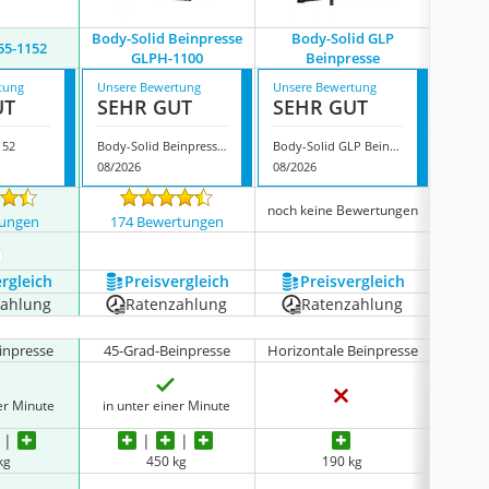
Body-Solid Beinpresse
Body-Solid GLP
555-1152
Body
GLPH-1100
Beinpresse
tung
Unsere Bewertung
Unsere Bewertung
Unsere
UT
SEHR GUT
SEHR GUT
SEH
152
Body-Solid Beinpresse GLPH-1100
Body-Solid GLP Beinpresse
Body-S
08/2026
08/2026
08/202
noch keine Bewertungen
tungen
174 Bewertungen
5 
ehr anzeigen
ergleich
Preis­vergleich
Preis­vergleich
P
zahlung
Ratenzahlung
Ratenzahlung
R
inpresse
45-Grad-Beinpresse
Horizontale Beinpresse
Horizo
er Minute
in unter einer Minute
kg
450 kg
190 kg