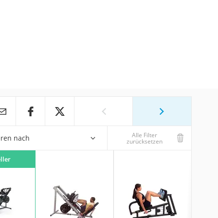
Alle Filter
eren nach
zurücksetzen
ller