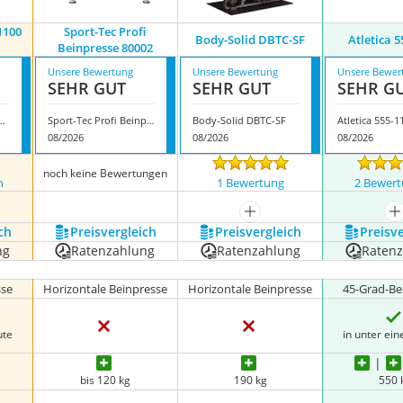
1100
Sport-Tec Profi
Body-Solid DBTC-SF
Atletica ‎
Beinpresse 80002
Unsere Bewertung
Unsere Bewertung
Unsere Bewer
SEHR GUT
SEHR GUT
SEHR G
GLPH-1100 Beinpresse
Sport-Tec Profi Beinpresse 80002
Body-Solid DBTC-SF
Atletica ‎555-1
08/2026
08/2026
08/2026
noch keine Bewertungen
n
1 Bewertung
2 Bewer
mehr anzeigen
m
ch
Preis­vergleich
Preis­vergleich
Preis­v
ng
Ratenzahlung
Ratenzahlung
Raten
sse
Horizontale Beinpresse
Horizontale Beinpresse
45-Grad-Be
ute
in unter ein
bis 120 kg
190 kg
550 