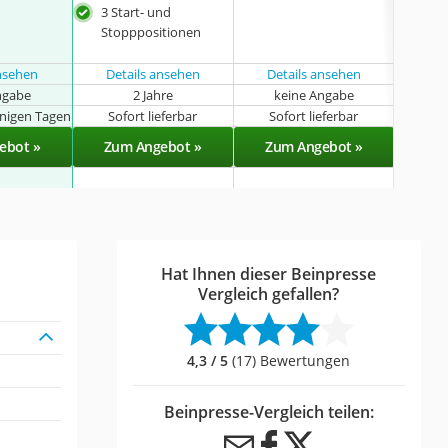
3 Start- und
Stopppositionen
ansehen
Details ansehen
Details ansehen
Det
ngabe
2 Jahre
keine Angabe
k
enigen Tagen
Sofort lieferbar
Sofort lieferbar
Sof
ebot »
Zum Angebot »
Zum Angebot »
Zu
Hat Ihnen dieser Beinpresse
Vergleich gefallen?
4,3 / 5
(17) Bewertungen
Beinpresse-Vergleich teilen: