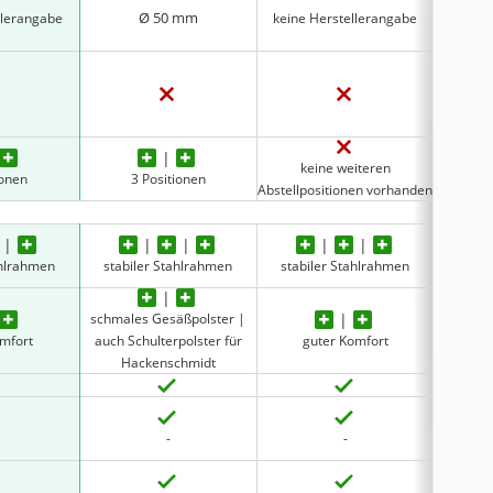
Ø 50 mm
llerangabe
keine Herstellerangabe
keine 
keine weiteren
ionen
3 Positionen
keine 
Abstellpositionen vorhanden
ahlrahmen
stabiler Stahlrahmen
stabiler Stahlrahmen
stabi
schmales Gesäßpolster |
sehr 
omfort
auch Schulterpolster für
guter Komfort
üpp
Hackenschmidt
-
-