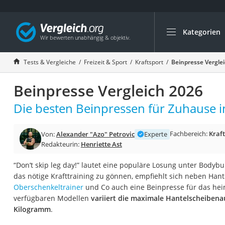
Kategorien
Die beliebtesten V
Freizeit & Sport
Tests & Vergleiche
Freizeit & Sport
Kraftsport
Beinpresse Vergle
Gartentrampolin
Beinpresse Vergleich 2026
Trampolin
Metalldetektor
Die besten Beinpressen für Zuhause i
Eufab-Fahrradträg
Fachbereich:
Kraf
Von:
Alexander "Azo" Petrovic
Experte
Trampolin 366 cm
Redakteurin:
Henriette Ast
Fahrradschloss
“Don’t skip leg day!” lautet eine populäre Losung unter Bodyb
Aluminium-Koffer
das nötige Krafttraining zu gönnen, empfiehlt sich neben Hant
Futterboot
Oberschenkeltrainer
und Co auch eine Beinpresse für das heim
verfügbaren Modellen
variiert die maximale Hantelscheibena
Air Bike
Kilogramm
.
E-Bike-Dreirad