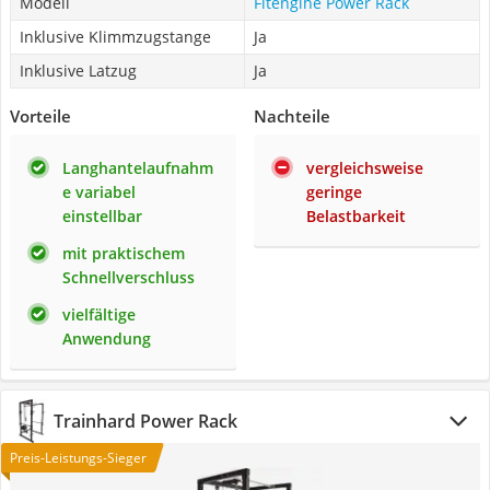
Modell
Fitengine Power Rack
Inklusive Klimmzugstange
Ja
Inklusive Latzug
Ja
Vorteile
Nachteile
Langhantelaufnahm
vergleichsweise
e variabel
geringe
einstellbar
Belastbarkeit
mit praktischem
Schnellverschluss
vielfältige
Anwendung
Trainhard Power Rack
Preis-Leistungs-Sieger