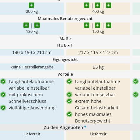
200 kg
400 kg
Maximales Benutzergewicht
130 kg
150 kg
Maße
H x B x T
‎140 x 150 x 210 cm
217 x 115 x 127 cm
Eigengewicht
95 kg
keine Herstellerangabe
Vorteile
Langhantelaufnahme
Langhantelaufnahme
variabel einstellbar
variabel einstellbar
mit praktischem
variabel einsetzbar
Schnellverschluss
extrem hohe
vielfältige Anwendung
Gesamtbelastbarkeit
hohes maximales
Benutzergewicht
Zu den Angeboten
*
Lieferzeit
Lieferzeit