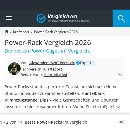
Die beliebtesten Vergleiche nach Kategorie
Vergleich
Freizeit & Sport
Gartentrampolin
Kraftsport
Power-Rack Vergleich 2026
Trampolin
Metalldetektor
Power-Rack Vergleich 2026
Eufab-Fahrradträger
Die besten Power-Cages im Vergleich.
Trampolin 366 cm
Fahrradschloss
Von:
Alexander "Azo" Petrovic
Experte
Aluminium-Koffer
Fachbereich:
Kraftsport
Futterboot
Redakteurin:
Henriette Ast
Air Bike
E-Bike-Dreirad
Power-Racks sind das perfekte Gerüst, um sich sein Home-
Trekkingschuhe Herren
Studio individuell zusammenzustellen.
Hantelbank,
Reisetasche mit Rollen
Klimmzugstange, Dips
– viele Gerätschaften und Übungen
Klimmzugstation
lassen sich hier zusammenführen.
Wenn Sie ein möglichst
Koffer
abwechslungsreiches Training anstreben, sollten Sie beim
Nachtsichtgerät
Kauf auch
darauf achten, dass ein Latzug integriert ist
.
1 - 2 von 11:
Beste Power-Racks
im Vergleich
Faltschloss
Worauf es beim Kauf eines Power-Racks sonst noch