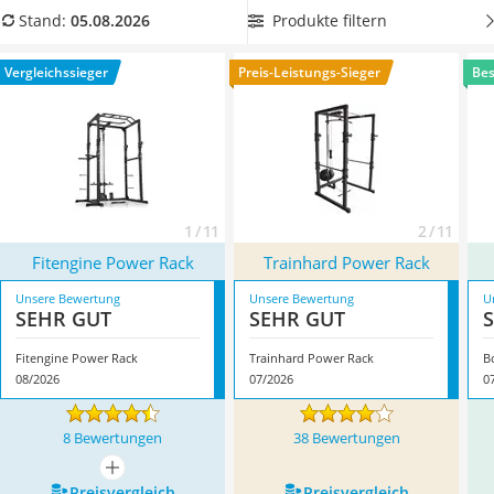
Handgepäck-Koffer
ankommt? Besuchen Sie jetzt unsere Test- bzw.
Produkte filtern
Stand:
05.08.2026
Vibrationsplatte
Vergleichstabelle, dort finden Sie alle Informationen zu den
Wanderschuhe Herren
Universalgeräten! Überzeugt hat uns hier im August 2026
Vergleichssieger
Preis-Leistungs-Sieger
Bes
Sicherheitsweste Reiten
besonders das Modell
Fitengine Power Rack
*
mit seinen
Service
Eigenschaften.
1 / 11
2 / 11
Fitengine Power Rack
Trainhard Power Rack
Unsere Bewertung
Unsere Bewertung
U
SEHR GUT
SEHR GUT
Fitengine Power Rack
Trainhard Power Rack
B
08/2026
07/2026
0
8 Bewertungen
38 Bewertungen
mehr anzeigen
Preis­vergleich
Preis­vergleich