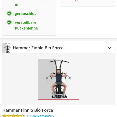
on
geräuschlos
verstellbare
Rückenlehne
Hammer Finnlo Bio Force
Hammer Finnlo Bio Force
150 Bewertungen