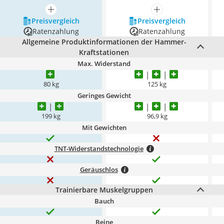
mehr anzeigen
mehr anzeigen
Preis­vergleich
Preis­vergleich
Ratenzahlung
Ratenzahlung
Allgemeine Produktinformationen der Hammer-
Kraftstationen
Max. Widerstand
80 kg
125 kg
Geringes Gewicht
199 kg
96,9 kg
Mit Gewichten
TNT-Widerstandstechnologie
Geräuschlos
Trainierbare Muskelgruppen
Bauch
Beine