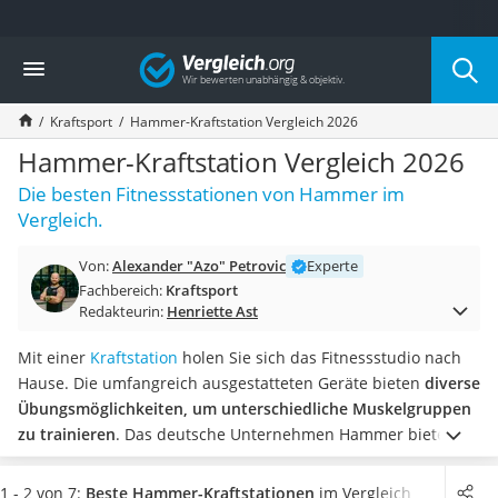
Die beliebtesten Vergleiche nach Kategorie
Vergleich
Freizeit & Sport
Gartentrampolin
Kraftsport
Hammer-Kraftstation Vergleich 2026
Trampolin
Metalldetektor
Hammer-Kraftstation Vergleich 2026
Eufab-Fahrradträger
Die besten Fitnessstationen von Hammer im
Trampolin 366 cm
Vergleich.
Fahrradschloss
Aluminium-Koffer
Von:
Alexander "Azo" Petrovic
Experte
Futterboot
Fachbereich:
Kraftsport
Air Bike
Redakteurin:
Henriette Ast
E-Bike-Dreirad
Trekkingschuhe Herren
Mit einer
Kraftstation
holen Sie sich das Fitnessstudio nach
Reisetasche mit Rollen
Hause. Die umfangreich ausgestatteten Geräte bieten
diverse
Klimmzugstation
Übungsmöglichkeiten, um unterschiedliche Muskelgruppen
Koffer
zu trainieren
. Das deutsche Unternehmen Hammer bietet
Nachtsichtgerät
unter anderem Kraftstationen an, an denen geräuschlos
Faltschloss
trainiert werden kann.
Diverse Tests im Internet berichten,
1 - 2 von 7:
Beste Hammer-Kraftstationen
im Vergleich