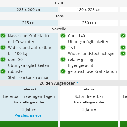
L x B
225 x 200 cm
180 x 228 cm
Höhe
215 cm
230 cm
Vorteile
klassische Kraftstation
über 140
mit Gewichten
Übungsmöglichkeiten
Widerstand aufrüstbar
TNT-
bis 100 kg
Widerstandstechnologie
über 30
relativ geringes
Übungsmöglichkeiten
Eigengewicht
robuste
geräuschlose Kraftstation
Stahlrohrkonstruktion
Zu den Angeboten
*
Lieferzeit
Lieferzeit
Lieferbar in wenigen Tagen
Sofort lieferbar
L
Herstellergarantie
Herstellergarantie
2 Jahre
2 Jahre
Vergleichssieger