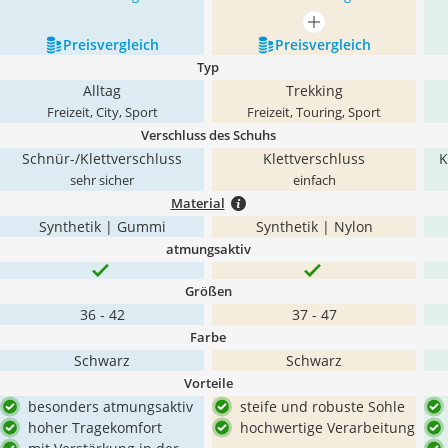
mehr anzeigen
Preis­vergleich
Preis­vergleich
Typ
Alltag
Trekking
Freizeit, City, Sport
Freizeit, Touring, Sport
Verschluss des Schuhs
Schnür-/Klettverschluss
Klettverschluss
K
sehr sicher
einfach
Material
Synthetik | Gummi
Synthetik | Nylon
atmungsaktiv
Größen
36 - 42
37 - 47
Farbe
Schwarz
Schwarz
Vorteile
besonders atmungsaktiv
steife und robuste Sohle
hoher Tragekomfort
hochwertige Verarbeitung