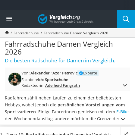
Die beliebtesten Vergleiche nach Kategorie
Vergleich
Freizeit & Sport
Gartentrampolin
Fahrradschuhe
Fahrradschuhe Damen Vergleich 2026
Trampolin
Metalldetektor
Fahrradschuhe Damen Vergleich
Eufab-Fahrradträger
2026
Trampolin 366 cm
Die besten Radschuhe für Damen im Vergleich.
Fahrradschloss
Aluminium-Koffer
Von:
Alexander "Azo" Petrovic
Experte
Futterboot
Fachbereich:
Sportschuhe
Air Bike
Redakteurin:
Adelheid Fangrath
E-Bike-Dreirad
Trekkingschuhe Herren
Radfahren zählt neben Laufen zu einem der beliebtesten
Reisetasche mit Rollen
Hobbys, wobei jedoch die
persönlichen Vorstellungen vom
Klimmzugstation
Sport variieren
. Einige Fahrerinnen genießen mit dem
E-Bike
Koffer
den Wochenendausflug, andere möchten die Grenze der
Nachtsichtgerät
eigenen körperlichen Leistungsfähigkeit herausfinden.
Faltschloss
Unabhängig von Ihren Ambitionen empfehlen diverse Online-
1 - 2 von 10:
Beste Fahrradschuhe Damen
im Vergleich