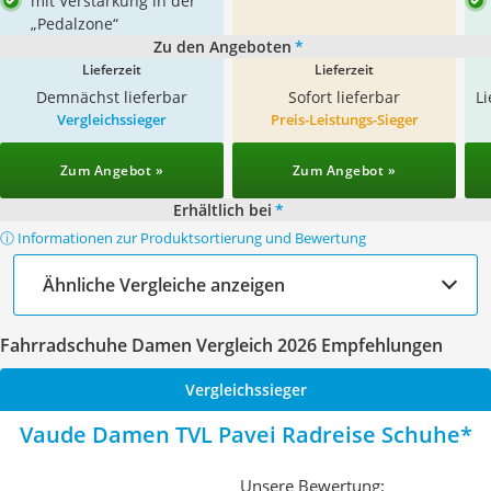
mit Verstärkung in der
„Pedalzone“
Zu den Angeboten
*
Lieferzeit
Lieferzeit
Demnächst lieferbar
Sofort lieferbar
L
Vergleichssieger
Preis-Leistungs-Sieger
Zum Angebot »
Zum Angebot »
Erhältlich bei
*
ⓘ Informationen zur Produktsortierung und Bewertung
Ähnliche Vergleiche anzeigen
Fahrradschuhe Damen Vergleich 2026 Empfehlungen
Vergleichssieger
Vaude Damen TVL Pavei Radreise Schuhe
Unsere Bewertung: