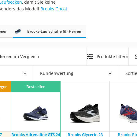
Laufsocken
, damit Sie keine
erren
sonders das Modell
Brooks Ghost
llen
amen
Brooks-Laufschuhe für Herren
Herren
im Vergleich
Produkte filtern
r
Kundenwertung
Sorti
rren
eger
Bestseller
eiten
7
Brooks Adrenaline GTS 24
Brooks Glycerin 23
Brooks Ri