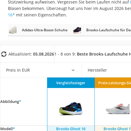
Stützwirkung aufweisen. Vergessen Sie beim Laufen nicht auf
Trekkingschuhe H
Blasen bekommen. Überzeugt hat uns hier im August 2026 be
Reisetasche mit Ro
16
*
mit seinen Eigenschaften.
Klimmzugstation
Adidas-Ultra-Boost-Schuhe
Brooks-Laufschuhe für D
Koffer
Nachtsichtgerät
Faltschloss
Aktualisiert:
05.08.2026
1 - 8 von 9:
Beste Brooks-Laufschuhe 
Handgepäck-Koffe
Vibrationsplatte
Preis in EUR
Hersteller
Wanderschuhe He
Vergleichssieger
Preis-Leistungs-Si
Sicherheitsweste R
Service
Abbildung
*
Modell
*
Brooks Ghost 16
Brooks Ghost 1