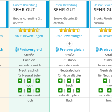
Unsere Bewertung
Unsere Bewertung
Unsere Bewer
SEHR GUT
SEHR GUT
SEHR G
Brooks Adrenaline GTS 24
Brooks Glycerin 23
Brooks Ricoch
08/2026
08/2026
08/2026
en
5698 Bewertungen
357 Bewertungen
370 Bewe
nzeigen
mehr anzeigen
ch
Preis­vergleich
Preis­vergleich
Preis­v
Straße
Straße
Stra
Cushion
Cushion
Cush
h
besonders weich
besonders weich
besonder
Neutralschuh
Neutralschuh
Neutral
r
für Neutralläufer
für Neutralläufer
für Neutra
hoch
hoch
mitt
sehr dämpfend
sehr dämpfend
sehr dä
hoch
flach
hoc