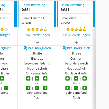
tung
Unsere Bewertung
Unsere Bewertung
Unsere
UT
GUT
GUT
GUT
et 2
Brooks Launch 11
Brooks Revel 8
Brooks
08/2026
08/2026
08/202
rtungen
694 Bewertungen
1116 Bewertungen
4176
mehr anzeigen
mehr anzeigen
ergleich
Preis­vergleich
Preis­vergleich
P
ße
Straße
Straße
ion
Energize
Cushion
s weich
besonders federnd
besonders weich
bes
schuh
Neutralschuh
Neutralschuh
N
lläufer
für Neutralläufer
für Neutralläufer
für
el
hoch
hoch
mpfend
sehr dämpfend
sehr dämpfend
se
h
flach
flach