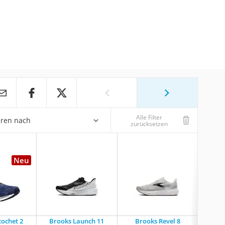
Alle Filter
eren nach
zurücksetzen
Neu
cochet 2
Brooks Launch 11
Brooks Revel 8
Brooks