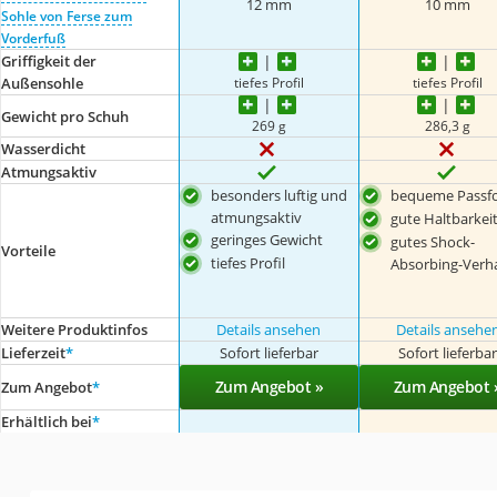
12 mm
10 mm
Sohle von Ferse zum
Vorderfuß
Griffigkeit der
tiefes Profil
tiefes Profil
Außensohle
Gewicht pro Schuh
269 g
286,3 g
Wasserdicht
Atmungsaktiv
besonders luftig und
bequeme Passf
atmungsaktiv
gute Haltbarkei
geringes Gewicht
gutes Shock-
Vorteile
tiefes Profil
Absorbing-Verh
Weitere Produktinfos
Details ansehen
Details ansehe
Lieferzeit
*
Sofort lieferbar
Sofort lieferba
Zum Angebot »
Zum Angebot 
Zum Angebot
*
Erhältlich bei
*