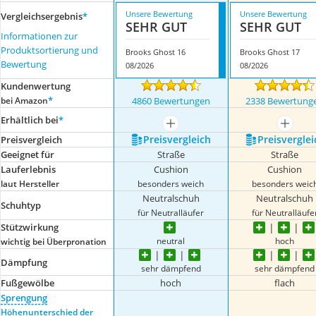
Unsere Bewertung
Unsere Bewertung
Vergleichsergebnis
*
SEHR GUT
SEHR GUT
Informationen zur
Produktsortierung und
Brooks Ghost 16
Brooks Ghost 17
Bewertung
08/2026
08/2026
Kundenwertung
*
bei Amazon
4860 Bewertungen
2338 Bewertung
Erhältlich bei
*
mehr anzeigen
mehr a
Preis­vergleich
Preis­verglei
Preis­vergleich
Geeignet für
Straße
Straße
Lauferlebnis
Cushion
Cushion
laut Hersteller
besonders weich
besonders weic
Neutralschuh
Neutralschuh
Schuhtyp
für Neutralläufer
für Neutralläufe
Stützwirkung
neutral
hoch
wichtig bei Überpronation
Dämpfung
sehr dämpfend
sehr dämpfend
Fußgewölbe
hoch
flach
Sprengung
Höhenunterschied der