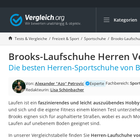
Kategorien
Die beliebtesten V
Freizeit & Sport
Tests & Vergleiche
Freizeit & Sport
Sportschuhe
Brooks-Laufsch
Gartentrampolin
Brooks-Laufschuhe Herren Ve
Trampolin
Metalldetektor
Die besten Herren-Sportschuhe von B
Eufab-Fahrradträg
Fachbereich:
Spor
Von:
Alexander "Azo" Petrovic
Experte
Trampolin 366 cm
Redakteurin:
Lisa Schönbacher
Fahrradschloss
Laufen ist ein
faszinierendes und leicht auszuübendes Hobby
Aluminium-Koffer
und sich und die eigene Fitness einem kleinen Test unterzie
Futterboot
Brooks eignen sich für asphaltierte Straßen, wobei es auch Mode
Laufen auf unebenem Boden geeignet sind.
Air Bike
E-Bike-Dreirad
In unserer Vergleichstabelle finden Sie
Herren-Laufschuhe vo