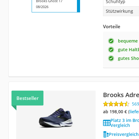
Brooks Ghost 17
Schuhtyp
08/2026
Stützwirkung
Vorteile
bequeme 
gute Halt
gutes Sho
Brooks Adre
Bestseller
56
ab 198,00 €
(
Lie
Platz 3 im B
Vergleich
Preisvergleic