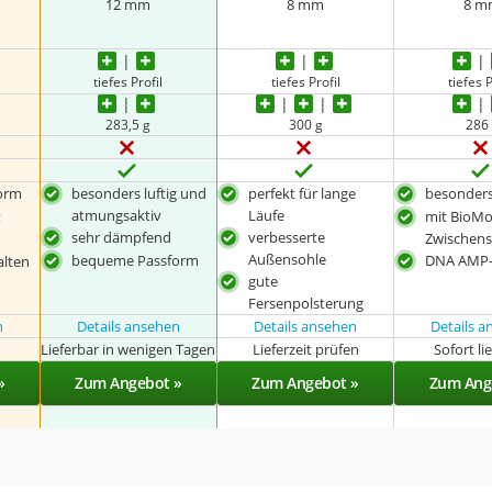
12 mm
8 mm
8 m
tiefes Profil
tiefes Profil
tiefes P
283,5 g
300 g
286
orm
besonders luftig und
perfekt für lange
besonders
atmungsaktiv
Läufe
t
mit BioM
sehr dämpfend
verbesserte
Zwischens
Außensohle
bequeme Passform
DNA AMP
alten
gute
Fersenpolsterung
n
Details ansehen
Details ansehen
Details 
r
Lieferbar in wenigen Tagen
Lieferzeit prüfen
Sofort li
»
Zum Angebot »
Zum Angebot »
Zum Ang