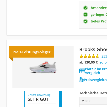
besonders
geringes 
tiefes Prof
Brooks Ghos
Preis-Leistungs-Sieger
23
ab 130,00 €
(
Sof
Platz 2 im B
Vergleich
Preisvergleic
Technische Deta
Unsere Bewertung
SEHR GUT
Modell