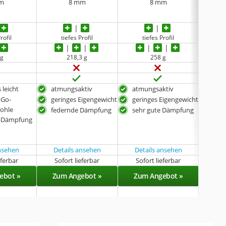
m
8 mm
8 mm
rofil
tiefes Profil
tiefes Profil
 g
218,3 g
258 g
 leicht
atmungsaktiv
atmungsaktiv
beso
oGo-
geringes Eigengewicht
geringes Eigengewicht
beq
ohle
federnde Dämpfung
sehr gute Dämpfung
wei
-Dämpfung
ansehen
Details ansehen
Details ansehen
eferbar
Sofort lieferbar
Sofort lieferbar
Sof
ebot »
Zum Angebot »
Zum Angebot »
Zu