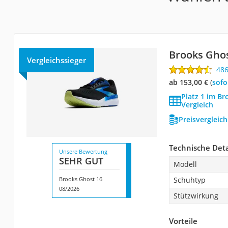
Brooks Ghos
Vergleichssieger
48
ab 153,00 €
(
Sof
Platz 1 im B
Vergleich
Preisvergleic
Technische Deta
Unsere Bewertung
SEHR GUT
Modell
Brooks Ghost 16
Schuhtyp
08/2026
Stützwirkung
Vorteile